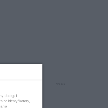
y dostęp i
lne identyfikatory,
iania