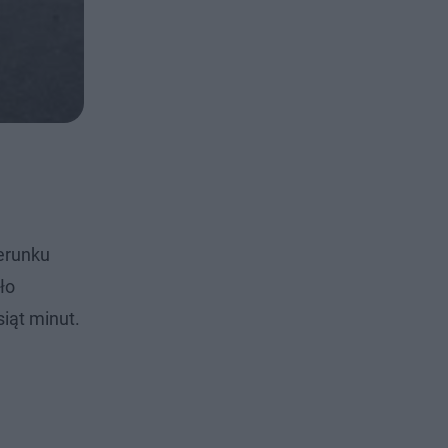
ierunku
ło
siąt minut.