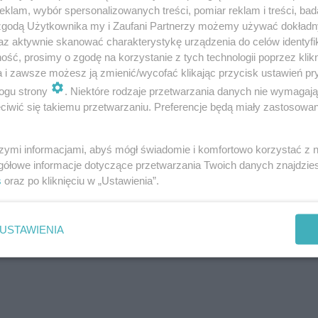
klam, wybór spersonalizowanych treści, pomiar reklam i treści, bad
 zgodą Użytkownika my i Zaufani Partnerzy możemy używać dokład
tostradzie. Wcześniej doszło do pożaru samochodu osob
az aktywnie skanować charakterystykę urządzenia do celów identyfi
d maski. Zatrzymał auto na pasie awaryjnym i wezwał p
ść, prosimy o zgodę na korzystanie z tych technologii poprzez klikn
ał całkowicie zniszczony. Również w tym przypadku szczę
a i zawsze możesz ją zmienić/wycofać klikając przycisk ustawień pr
ogu strony
. Niektóre rodzaje przetwarzania danych nie wymagaj
gaśnicza zablokowała ruch w kierunku Krakowa na kilkad
iwić się takiemu przetwarzaniu. Preferencje będą miały zastosowanie
szymi informacjami, abyś mógł świadomie i komfortowo korzystać z
gółowe informacje dotyczące przetwarzania Twoich danych znajdzi
s
oraz po kliknięciu w „Ustawienia”.
USTAWIENIA