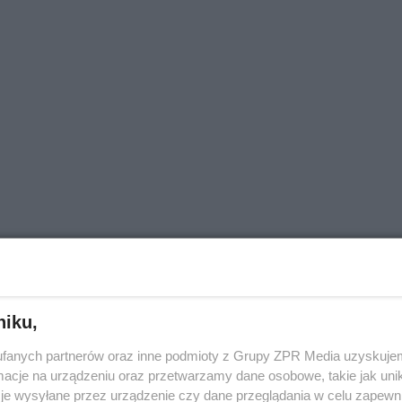
niku,
fanych partnerów oraz inne podmioty z Grupy ZPR Media uzyskujem
cje na urządzeniu oraz przetwarzamy dane osobowe, takie jak unika
ROZWIŃ
je wysyłane przez urządzenie czy dane przeglądania w celu zapewn