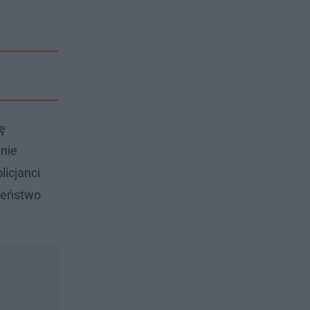
ę
nie
icjanci
zeństwo