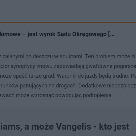
a domowe – jest wyrok Sądu Okręgowego […
i z zalanymi po deszczu wiaduktami. Ten problem może si
ieczór synoptycy znowu zapowiadają gwałtowne pogorsze
e spaść także grad. Warunki do jazdy będą trudne. Pol
warunków panujących na drogach. Dodatkowe niebezpiec
lewach może wzrosnąć powodując podtopienia.
iams, a może Vangelis - kto jest