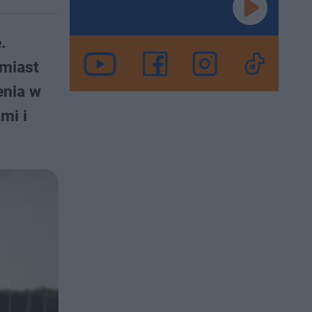
.
omiast
enia w
mi i