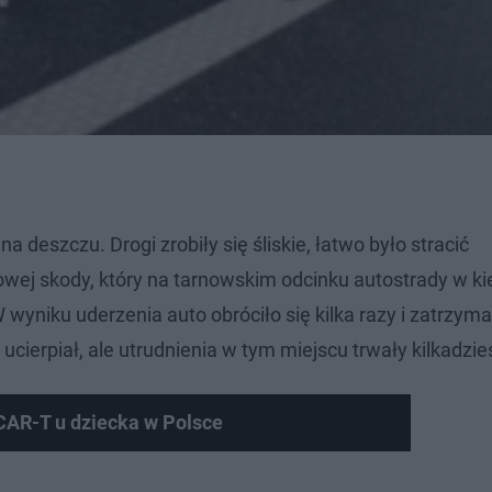
deszczu. Drogi zrobiły się śliskie, łatwo było stracić
wej skody, który na tarnowskim odcinku autostrady w k
 wyniku uderzenia auto obróciło się kilka razy i zatrzyma
cierpiał, ale utrudnienia w tym miejscu trwały kilkadzie
AR-T u dziecka w Polsce