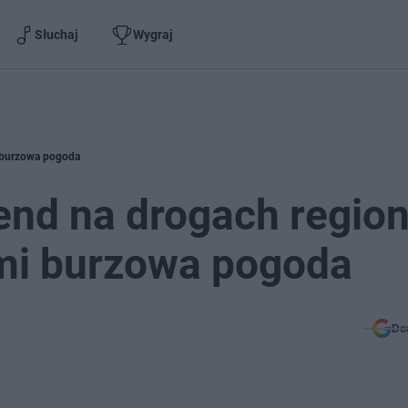
Słuchaj
Wygraj
i burzowa pogoda
end na drogach region
mi burzowa pogoda
Do