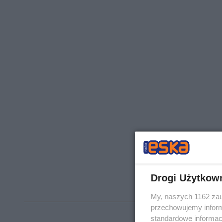
Drogi Użytkow
My, naszych 1162 zau
przechowujemy informa
standardowe informac