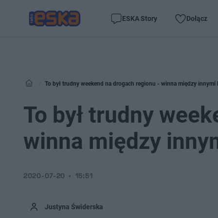
ESKA Story
Dołącz
To był trudny weekend na drogach regionu - winna między innym
To był trudny week
winna między inny
2020-07-20
15:51
Justyna Świderska