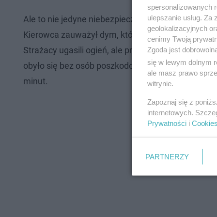
spersonalizowanych re
ulepszanie usług. Za
Ale to nie jedyne niebezpieczne zdarzenie na au
geolokalizacyjnych or
Kierowca zauważył dym, który wydobywał się spo
cenimy Twoją prywatno
Strażacy ugasili ogień, ale przód samochodu zost
Zgoda jest dobrowoln
się w lewym dolnym r
obyło się bez osób poszkodowanych, jednak akcja 
ale masz prawo sprzec
minut.
witrynie.
Zapoznaj się z poniż
internetowych. Szcze
Prywatności
i
Cookie
PARTNERZY