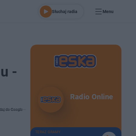
Słuchaj radia
Menu
u -
Radio Online
daj do Google
TERAZ GRAMY