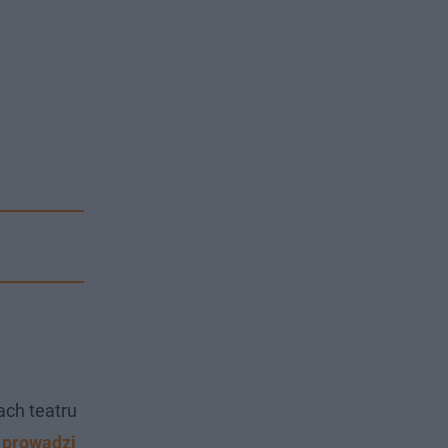
ach teatru
 prowadzi