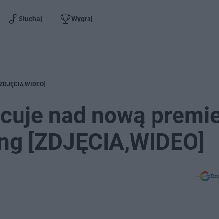
Słuchaj
Wygraj
g [ZDJĘCIA,WIDEO]
acuje nad nową premie
ng [ZDJĘCIA,WIDEO]
Do