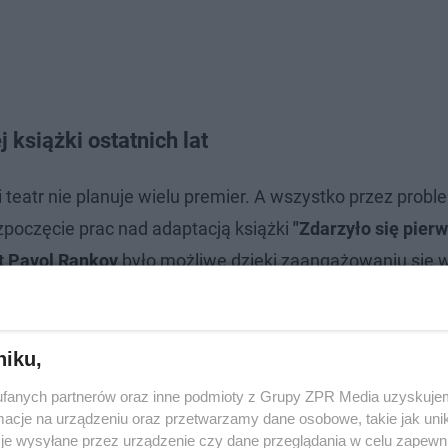
 książki ostatnich lat
eatr nie planuje wielu premier. A wszystko przez probl
oczęcie prac nad adaptacją książki
"Zdarzyło się pier
st Pavol Rankov
było możliwe dzięki zaangażowaniu się w
spółpraca sceny Solskiego. Widzowie zobaczą historię cz
ą o względy pięknej rówieśniczki Márii. Przez 30 lat losy 
m autentycznych postaci historycznych.
niku,
fanych partnerów oraz inne podmioty z Grupy ZPR Media uzyskujem
cje na urządzeniu oraz przetwarzamy dane osobowe, takie jak unika
je wysyłane przez urządzenie czy dane przeglądania w celu zapewn