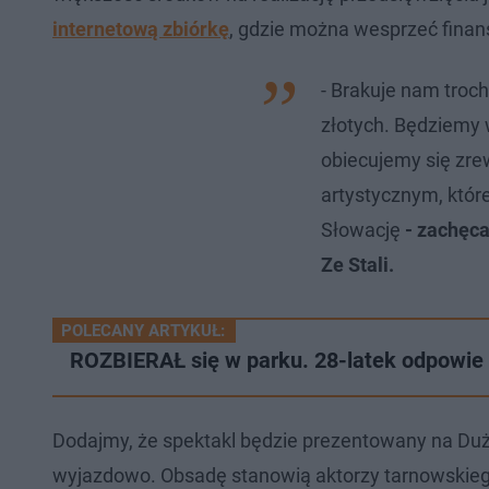
internetową zbiórkę
, gdzie można wesprzeć finan
- Brakuje nam troch
złotych. Będziemy 
obiecujemy się zr
artystycznym, któr
Słowację
- zachęc
Ze Stali.
POLECANY ARTYKUŁ:
ROZBIERAŁ się w parku. 28-latek odpowie
Dodajmy, że spektakl będzie prezentowany na Duże
wyjazdowo. Obsadę stanowią aktorzy tarnowskiego 