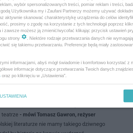
klam, wybór spersonalizowanych treści, pomiar reklam i treści, bad
 zgodą Użytkownika my i Zaufani Partnerzy możemy używać dokład
az aktywnie skanować charakterystykę urządzenia do celów identyfi
ść, prosimy o zgodę na korzystanie z tych technologii poprzez klikn
a i zawsze możesz ją zmienić/wycofać klikając przycisk ustawień pr
ogu strony
. Niektóre rodzaje przetwarzania danych nie wymagaj
iwić się takiemu przetwarzaniu. Preferencje będą miały zastosowanie
szymi informacjami, abyś mógł świadomie i komfortowo korzystać z
gółowe informacje dotyczące przetwarzania Twoich danych znajdzi
s
oraz po kliknięciu w „Ustawienia”.
remierę tarnowskiego teatru na pływalni
USTAWIENIA
 Uważam, że to literatura, która powinna
m teatrze
- mówi Tomasz Gawron, reżyser
skiej literaturze nie mamy takiego dziwnego