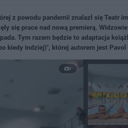
órej z powodu pandemii znalazł się Teatr im
ęły się prace nad nową premierą. Widzowie
opada. Tym razem będzie to adaptacja książ
o kiedy indziej)", której autorem jest Pavol
8