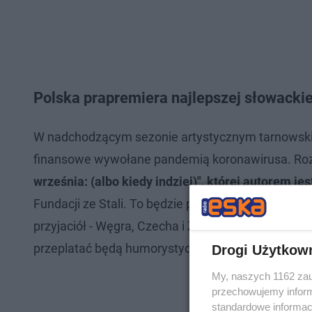
Polska prapremiera najlepszej słowackiej
W nadchodzącym sezonie artystycznym tarnowski t
finansowe wywołane pandemią koronawirusa. Rozp
września: (albo kiedy indziej)", której autorem je
Fundacji ze Stali. To będzie pierwsza tego typu w
przyjaciół - Węgra, Czecha i Żyda, którzy zabiegaj
przeplatać będą humorystyczne epizody z udziałe
Drogi Użytkow
My, naszych 1162 zau
przechowujemy informa
standardowe informac