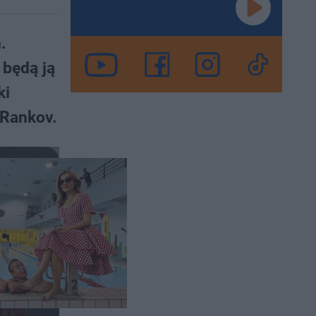
.
 będą ją
ki
 Rankov.