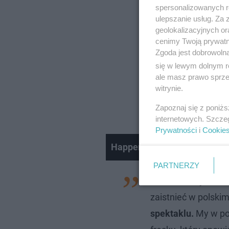
spersonalizowanych re
ulepszanie usług. Za
geolokalizacyjnych or
cenimy Twoją prywatno
Zgoda jest dobrowoln
się w lewym dolnym r
ale masz prawo sprzec
witrynie.
Zapoznaj się z poniż
internetowych. Szcze
Prywatności
i
Cookie
Happening promujący nową p
PARTNERZY
- To cudowny tekst.
zaistnieć w polski
spektaklu.
My w pol