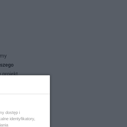
emy
wszego
 projekt
wórki
bohaterów
y dostęp i
lne identyfikatory,
iania