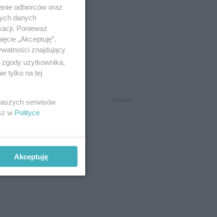
anie odbiorców oraz
nych danych
kacji. Ponieważ
ięcie „Akceptuję”.
ywatności znajdujący
ą zgody użytkownika,
 tylko na tej
 naszych serwisów
esz w
Polityce
Akceptuję