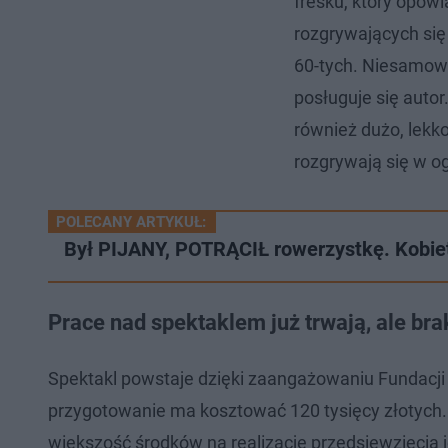
fresku, który opow
rozgrywających się
60-tych. Niesamowi
posługuje się autor
również dużo, lekk
rozgrywają się w og
POLECANY ARTYKUŁ:
Był PIJANY, POTRĄCIŁ rowerzystkę. Kobiet
Prace nad spektaklem już trwają, ale bra
Spektakl powstaje dzięki zaangażowaniu Fundacji 
przygotowanie ma kosztować 120 tysięcy złotych.
większość środków na realizację przedsięwzięcia j