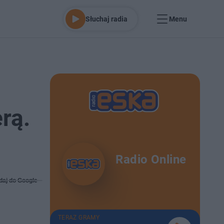
Słuchaj radia
Menu
rą.
Radio Online
daj do Google
TERAZ GRAMY