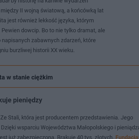
iadał by historię na kanwie wydarzeń
 między II wojną światową, a końcówką lat
ta jest również lekkość języka, którym
. Pewien dowcip. Bo to nie tylko dramat, ale
o napisanych zabawnych zdarzeń, które
niu burzliwej historii XX wieku.
a w stanie ciężkim
kuje pieniędzy
Ze Stali, która jest producentem przedstawienia. Jego
 Dzięki wsparciu Województwa Małopolskiego i pieniądz
est już zabezpieczona. Brakuje 40 tys. złotych.
Fundacja