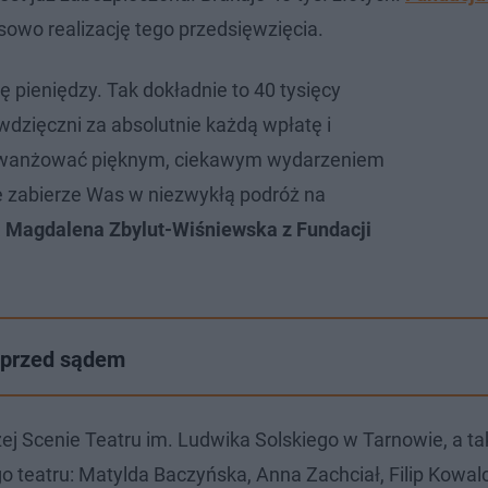
sowo realizację tego przedsięwzięcia.
ę pieniędzy. Tak dokładnie to 40 tysięcy
wdzięczni za absolutnie każdą wpłatę i
ewanżować pięknym, ciekawym wydarzeniem
e zabierze Was w niezwykłą podróż na
a Magdalena Zbylut-Wiśniewska z Fundacji
 przed sądem
j Scenie Teatru im. Ludwika Solskiego w Tarnowie, a t
teatru: Matylda Baczyńska, Anna Zachciał, Filip Kowal