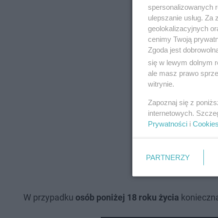
spersonalizowanych re
komunikacie Komend
ulepszanie usług. Za
geolokalizacyjnych or
cenimy Twoją prywatno
Zgoda jest dobrowoln
się w lewym dolnym r
ale masz prawo sprzec
witrynie.
Zapoznaj się z poniż
internetowych. Szcze
Prywatności
i
Cookie
PARTNERZY
W przypadku
osób poniżej 18 roku życia
konieczna