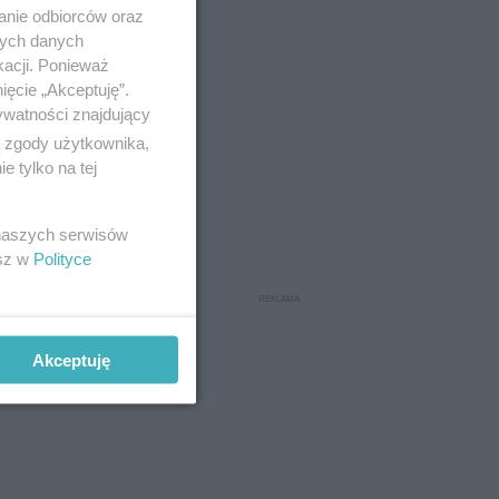
anie odbiorców oraz
nych danych
kacji. Ponieważ
ięcie „Akceptuję”.
ywatności znajdujący
ą zgody użytkownika,
 tylko na tej
 naszych serwisów
esz w
Polityce
Akceptuję