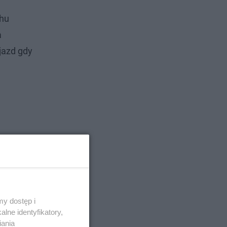
chu
a
ojazd gdy
y dostęp i
lne identyfikatory,
iania