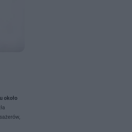
ku około
tła
asażerów,