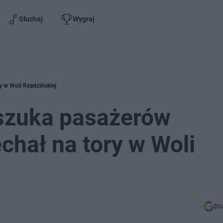
Słuchaj
Wygraj
y w Woli Rzędzińskiej
 szuka pasażerów
chał na tory w Woli
Do