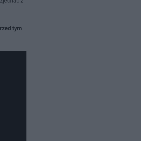
 zjechać z
przed tym