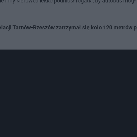
ie inny kierowca lekko podniósł rogatki, by autobus mógł
elacji Tarnów-Rzeszów zatrzymał się koło 120 metrów 