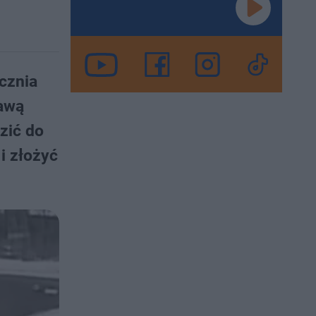
cznia
rawą
zić do
i złożyć