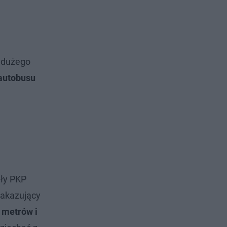
e dużego
 autobusu
ały PKP
zakazujący
a metrów i