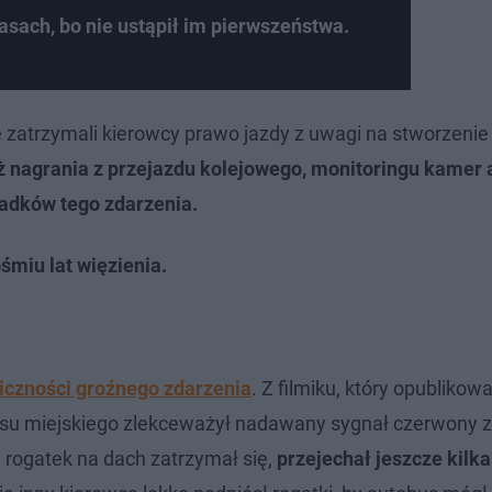
asach, bo nie ustąpił im pierwszeństwa.
 zatrzymali kierowcy prawo jazdy z uwagi na stworzeni
 nagrania z przejazdu kolejowego, monitoringu kamer
iadków tego zdarzenia.
śmiu lat więzienia.
liczności groźnego zdarzenia
. Z filmiku, który opublikow
busu miejskiego zlekceważył nadawany sygnał czerwony 
 rogatek na dach zatrzymał się,
przejechał jeszcze kilk