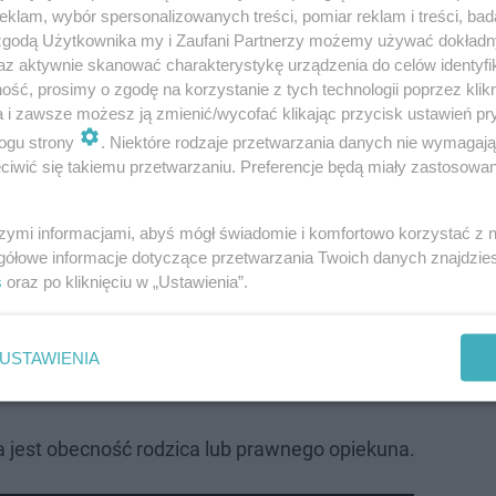
klam, wybór spersonalizowanych treści, pomiar reklam i treści, bad
y Miejskiej Policji w Tarnowie.
 zgodą Użytkownika my i Zaufani Partnerzy możemy używać dokład
az aktywnie skanować charakterystykę urządzenia do celów identyfi
ść, prosimy o zgodę na korzystanie z tych technologii poprzez klikn
a i zawsze możesz ją zmienić/wycofać klikając przycisk ustawień pr
ogu strony
. Niektóre rodzaje przetwarzania danych nie wymagaj
iwić się takiemu przetwarzaniu. Preferencje będą miały zastosowanie
szymi informacjami, abyś mógł świadomie i komfortowo korzystać z
gółowe informacje dotyczące przetwarzania Twoich danych znajdzi
s
oraz po kliknięciu w „Ustawienia”.
USTAWIENIA
 jest obecność rodzica lub prawnego opiekuna.