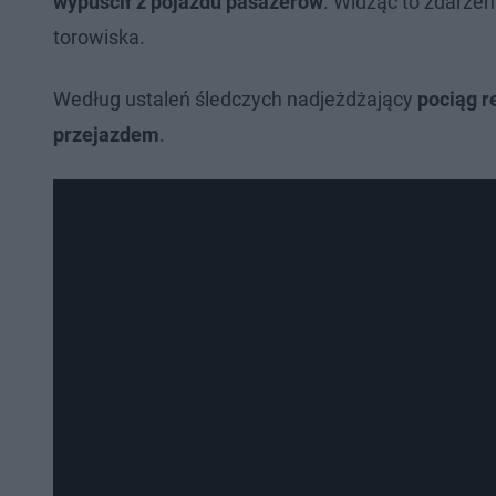
wypuścił z pojazdu pasażerów
. Widząc to zdarzen
torowiska.
Według ustaleń śledczych nadjeżdżający
pociąg r
przejazdem
.