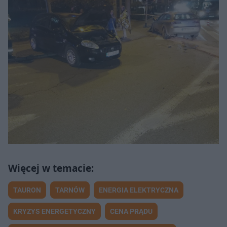
TAURON
TARNÓW
ENERGIA ELEKTRYCZNA
KRYZYS ENERGETYCZNY
CENA PRĄDU