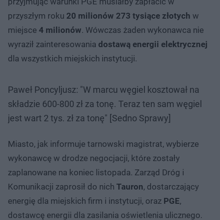
przyjmując warunki PGE musiałby zapłacić w
przyszłym roku
20 milionów 273 tysiące złotych
w
miejsce
4 milionów
. Wówczas żaden wykonawca nie
wyraził zainteresowania
dostawą energii elektrycznej
dla wszystkich miejskich instytucji.
Paweł Poncyljusz: "W marcu węgiel kosztował na
składzie 600-800 zł za tonę. Teraz ten sam węgiel
jest wart 2 tys. zł za tonę" [Sedno Sprawy]
Miasto, jak informuje tarnowski magistrat, wybierze
wykonawcę w drodze negocjacji, które zostały
zaplanowane na koniec listopada. Zarząd Dróg i
Komunikacji zaprosił do nich
Tauron
, dostarczający
energię dla miejskich firm i instytucji, oraz
PGE
,
dostawcę energii dla zasilania oświetlenia ulicznego.