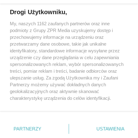
Drogi Użytkowniku,
My, naszych 1162 zaufanych partnerów oraz inne
Żaden utwór zamieszczony w serwisie nie może być powielany i
podmioty z Grupy ZPR Media uzyskujemy dostęp i
rozpowszechniany lub dalej rozpowszechniany w jakikolwiek sposób (w
przechowujemy informacje na urządzeniu oraz
tym także elektroniczny lub mechaniczny) na jakimkolwiek polu
eksploatacji w jakiejkolwiek formie, włącznie z umieszczaniem w
przetwarzamy dane osobowe, takie jak unikalne
Internecie bez pisemnej zgody właściciela praw. Jakiekolwiek użycie lub
identyfikatory, standardowe informacje wysyłane przez
wykorzystanie utworów w całości lub w części z naruszeniem prawa,
tzn. bez właściwej zgody, jest zabronione pod groźbą kary i może być
urządzenie czy dane przeglądania w celu zapewniania
ścigane prawnie.
spersonalizowanych reklam, wybór spersonalizowanych
treści, pomiar reklam i treści, badanie odbiorców oraz
ulepszanie usług. Za zgodą Użytkownika my i Zaufani
Partnerzy możemy używać dokładnych danych
geolokalizacyjnych oraz aktywnie skanować
charakterystykę urządzenia do celów identyfikacji.
Ponieważ cenimy Twoją prywatność, prosimy o zgodę na
O nas
korzystanie z tych technologii poprzez kliknięcie
Informacje prawne
„Akceptuję”. Zgoda jest dobrowolna i zawsze możesz ją
zmienić/wycofać klikając przycisk ustawień prywatności
PARTNERZY
USTAWIENIA
Nasze serwisy
znajdujący się w lewym dolnym rogu strony
. Niektóre