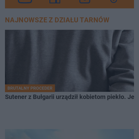
NAJNOWSZE Z DZIAŁU TARNÓW
BRUTALNY PROCEDER
Sutener z Bułgarii urządził kobietom piekło. Jedn