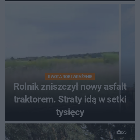
zgłosił
KWOTA ROBI WRAŻENIE
Rolnik zniszczył nowy asfalt
traktorem. Straty idą w setki
tysięcy
55