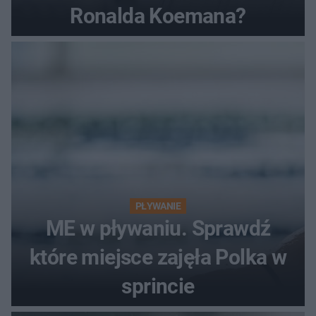
Ronalda Koemana?
PŁYWANIE
ME w pływaniu. Sprawdź
które miejsce zajęła Polka w
sprincie