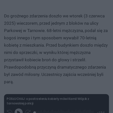
Do groźnego zdarzenia doszło we wtorek (3 czerwca
2025) wieczorem, przed jednym z bloków na ulicy
Parkowej w Tarnowie. 68-letni mężczyzna, podał się za
kogoś innego i tym sposobem wywabił 70-letnią
kobietę z mieszkania. Przed budynkiem doszło między
nimi do sprzeczki, w wyniku której mężczyzna
przystawił kobiecie broń do głowy i strzelił.
Prawdopodobną przyczyną dramatycznego zdarzenia
był zawód miłosny. Uczestnicy zajścia wcześniej byli
parą.
POSŁUCHAJ: o postrzeleniu kobiety mówi Kamil Wójcik z
tarnowskiej policji
L
P
P
P
-
1:54