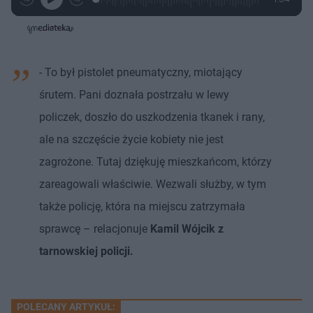
G
o
r
r
o
z
r
a
z
z
o
a
d
e
e
s
j
t
e
w
w
a
d
i
i
ł
:
ń
ń
y
c
1
1
1
z
- To był pistolet pneumatyczny, miotający
3
0
0
a
s
.
s
s
Â
1
d
d
śrutem. Pani doznała postrzału w lewy
1
o
o
%
t
p
policzek, doszło do uszkodzenia tkanek i rany,
u
r
ł
z
ale na szczęście życie kobiety nie jest
u
o
d
zagrożone. Tutaj dziękuję mieszkańcom, którzy
u
zareagowali właściwie. Wezwali służby, w tym
także policję, która na miejscu zatrzymała
sprawcę – relacjonuje
Kamil Wójcik z
tarnowskiej policji.
POLECANY ARTYKUŁ: