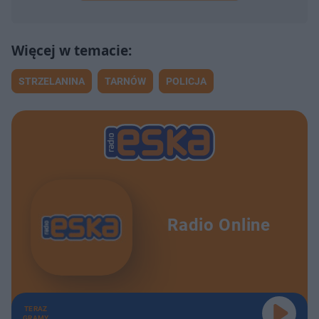
STRZELANINA
TARNÓW
POLICJA
Radio Online
TERAZ
GRAMY