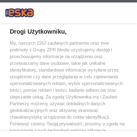
Drogi Użytkowniku,
My, naszych 1162 zaufanych partnerów oraz inne
Żaden utwór zamieszczony w serwisie nie może być powielany i
podmioty z Grupy ZPR Media uzyskujemy dostęp i
rozpowszechniany lub dalej rozpowszechniany w jakikolwiek sposób (w
tym także elektroniczny lub mechaniczny) na jakimkolwiek polu
przechowujemy informacje na urządzeniu oraz
eksploatacji w jakiejkolwiek formie, włącznie z umieszczaniem w Internecie
przetwarzamy dane osobowe, takie jak unikalne
bez pisemnej zgody właściciela praw. Jakiekolwiek użycie lub
identyfikatory, standardowe informacje wysyłane przez
wykorzystanie utworów w całości lub w części z naruszeniem prawa, tzn.
bez właściwej zgody, jest zabronione pod groźbą kary i może być ścigane
urządzenie czy dane przeglądania w celu zapewniania
prawnie.
spersonalizowanych reklam, wybór spersonalizowanych
treści, pomiar reklam i treści, badanie odbiorców oraz
ulepszanie usług. Za zgodą Użytkownika my i Zaufani
Partnerzy możemy używać dokładnych danych
geolokalizacyjnych oraz aktywnie skanować
charakterystykę urządzenia do celów identyfikacji.
Ponieważ cenimy Twoją prywatność, prosimy o zgodę na
O nas
korzystanie z tych technologii poprzez kliknięcie
Informacje prawne