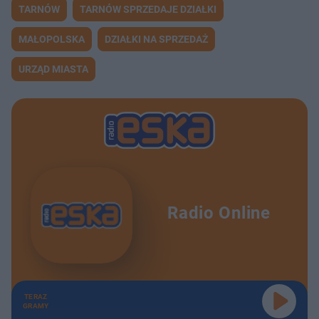
TARNÓW
TARNÓW SPRZEDAJE DZIAŁKI
MAŁOPOLSKA
DZIAŁKI NA SPRZEDAŻ
URZĄD MIASTA
Radio Online
TERAZ
GRAMY