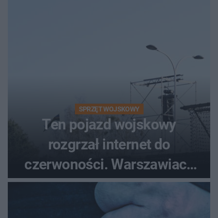
śmigłowiec LPR
SPRZĘT WOJSKOWY
Ten pojazd wojskowy
rozgrzał internet do
czerwoności. Warszawiacy
pytali, czy to Mad Max!