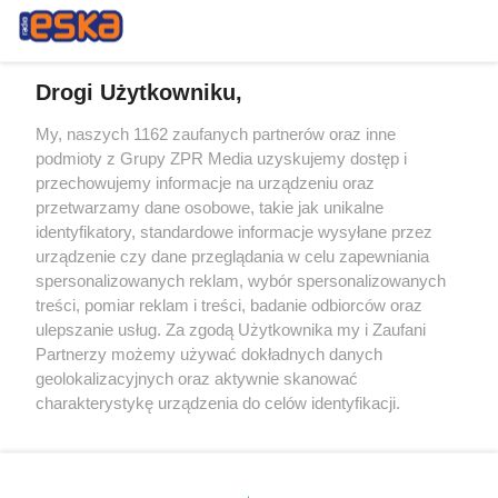
Drogi Użytkowniku,
My, naszych 1162 zaufanych partnerów oraz inne
Żaden utwór zamieszczony w serwisie nie może być powielany i
podmioty z Grupy ZPR Media uzyskujemy dostęp i
rozpowszechniany lub dalej rozpowszechniany w jakikolwiek sposób (w
przechowujemy informacje na urządzeniu oraz
tym także elektroniczny lub mechaniczny) na jakimkolwiek polu
eksploatacji w jakiejkolwiek formie, włącznie z umieszczaniem w
przetwarzamy dane osobowe, takie jak unikalne
Internecie bez pisemnej zgody właściciela praw. Jakiekolwiek użycie lub
identyfikatory, standardowe informacje wysyłane przez
wykorzystanie utworów w całości lub w części z naruszeniem prawa,
tzn. bez właściwej zgody, jest zabronione pod groźbą kary i może być
urządzenie czy dane przeglądania w celu zapewniania
ścigane prawnie.
spersonalizowanych reklam, wybór spersonalizowanych
treści, pomiar reklam i treści, badanie odbiorców oraz
ulepszanie usług. Za zgodą Użytkownika my i Zaufani
Partnerzy możemy używać dokładnych danych
geolokalizacyjnych oraz aktywnie skanować
charakterystykę urządzenia do celów identyfikacji.
Ponieważ cenimy Twoją prywatność, prosimy o zgodę na
O nas
korzystanie z tych technologii poprzez kliknięcie
Informacje prawne
„Akceptuję”. Zgoda jest dobrowolna i zawsze możesz ją