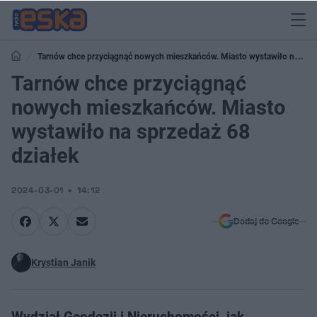
Tarnów chce przyciągnąć nowych mieszkańców. Miasto wystawiło na
sprzedaż 68 działek
Tarnów chce przyciągnąć
nowych mieszkańców. Miasto
wystawiło na sprzedaż 68
działek
2024-03-01
14:12
Dodaj do Google
Krystian Janik
Wydział Geodezji i Nieruchomości, jak