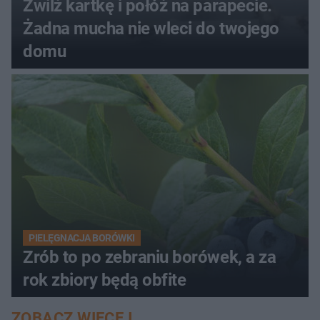
Zwilż kartkę i połóż na parapecie.
Żadna mucha nie wleci do twojego
domu
PIELĘGNACJA BORÓWKI
Zrób to po zebraniu borówek, a za
rok zbiory będą obfite
ZOBACZ WIĘCEJ