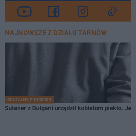
NAJNOWSZE Z DZIAŁU TARNÓW
BRUTALNY PROCEDER
Sutener z Bułgarii urządził kobietom piekło. Jedn