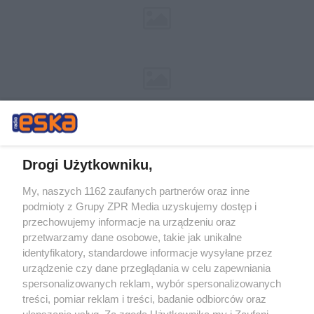
Drogi Użytkowniku,
My, naszych 1162 zaufanych partnerów oraz inne
Żaden utwór zamieszczony w serwisie nie może być powielany i
podmioty z Grupy ZPR Media uzyskujemy dostęp i
rozpowszechniany lub dalej rozpowszechniany w jakikolwiek sposób (w
przechowujemy informacje na urządzeniu oraz
tym także elektroniczny lub mechaniczny) na jakimkolwiek polu
eksploatacji w jakiejkolwiek formie, włącznie z umieszczaniem w
przetwarzamy dane osobowe, takie jak unikalne
Internecie bez pisemnej zgody właściciela praw. Jakiekolwiek użycie lub
identyfikatory, standardowe informacje wysyłane przez
wykorzystanie utworów w całości lub w części z naruszeniem prawa,
tzn. bez właściwej zgody, jest zabronione pod groźbą kary i może być
urządzenie czy dane przeglądania w celu zapewniania
ścigane prawnie.
spersonalizowanych reklam, wybór spersonalizowanych
treści, pomiar reklam i treści, badanie odbiorców oraz
ulepszanie usług. Za zgodą Użytkownika my i Zaufani