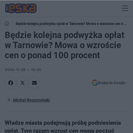
Będzie kolejna podwyżka opłat w Tarnowie? Mowa o wzroście cen o
ponad 100 procent
Będzie kolejna podwyżka opłat
w Tarnowie? Mowa o wzroście
cen o ponad 100 procent
2024-11-25
12:35
Dodaj do Google
Michał Reszczyński
Władze miasta podejmują próbę podniesienia
opłat. Tym razem wzrost cen mogą poczuć