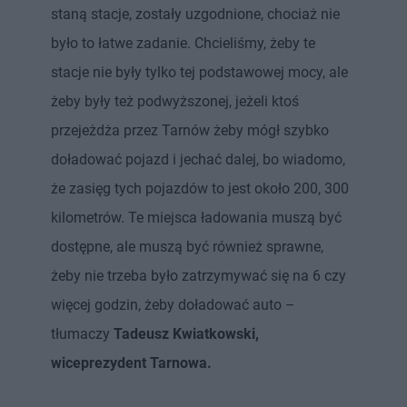
ł
z
staną stacje, zostały uzgodnione, chociaż nie
u
o
d
było to łatwe zadanie. Chcieliśmy, żeby te
u
stacje nie były tylko tej podstawowej mocy, ale
żeby były też podwyższonej, jeżeli ktoś
przejeżdża przez Tarnów żeby mógł szybko
doładować pojazd i jechać dalej, bo wiadomo,
że zasięg tych pojazdów to jest około 200, 300
kilometrów. Te miejsca ładowania muszą być
dostępne, ale muszą być również sprawne,
żeby nie trzeba było zatrzymywać się na 6 czy
więcej godzin, żeby doładować auto –
tłumaczy
Tadeusz Kwiatkowski,
wiceprezydent Tarnowa.