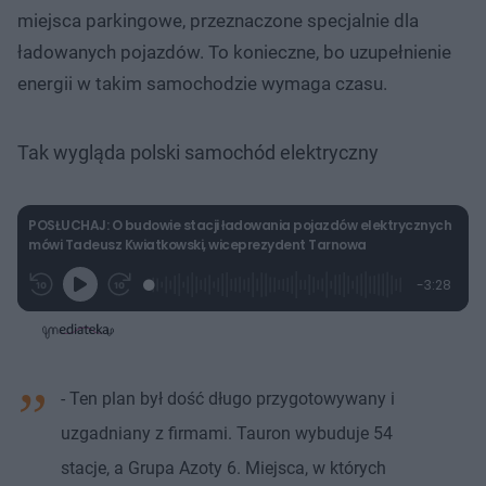
miejsca parkingowe, przeznaczone specjalnie dla
ładowanych pojazdów. To konieczne, bo uzupełnienie
energii w takim samochodzie wymaga czasu.
Tak wygląda polski samochód elektryczny
POSŁUCHAJ: O budowie stacji ładowania pojazdów elektrycznych
mówi Tadeusz Kwiatkowski, wiceprezydent Tarnowa
L
P
P
P
-
3:28
G
o
r
r
o
z
r
a
z
z
o
a
d
e
e
s
j
t
e
w
w
a
d
i
i
ł
:
ń
ń
y
c
7
1
1
z
- Ten plan był dość długo przygotowywany i
.
0
0
a
s
1
s
s
Â
8
d
d
uzgadniany z firmami. Tauron wybuduje 54
%
o
o
t
p
stacje, a Grupa Azoty 6. Miejsca, w których
u
r