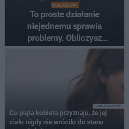
RUSZ GŁOWĄ
To proste działanie
niejednemu sprawia
problemy. Obliczysz
poprawnie, ile to jest
72+7×7−7×5=?
TEKST SPONSOROWANY
Co piąta kobieta przyznaje, że jej
ciało nigdy nie wróciło do stanu