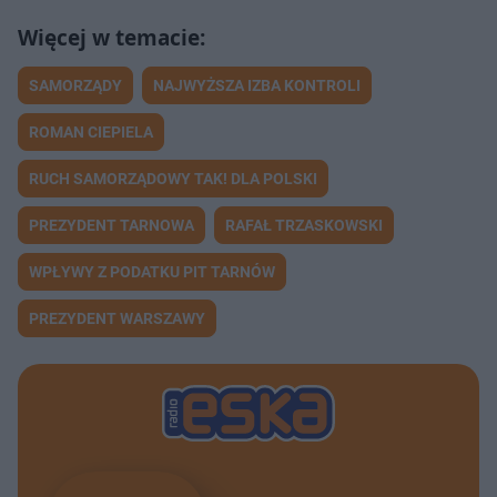
SAMORZĄDY
NAJWYŻSZA IZBA KONTROLI
ROMAN CIEPIELA
RUCH SAMORZĄDOWY TAK! DLA POLSKI
PREZYDENT TARNOWA
RAFAŁ TRZASKOWSKI
WPŁYWY Z PODATKU PIT TARNÓW
PREZYDENT WARSZAWY