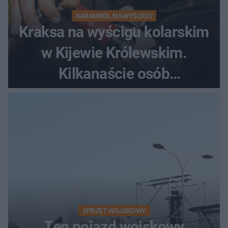
KARAMBOL NA WYŚCIGU
Kraksa na wyścigu kolarskim
w Kijewie Królewskim.
Kilkanaście osób
poszkodowanych, lądował
śmigłowiec LPR
SPRZĘT WOJSKOWY
Ten pojazd wojskowy