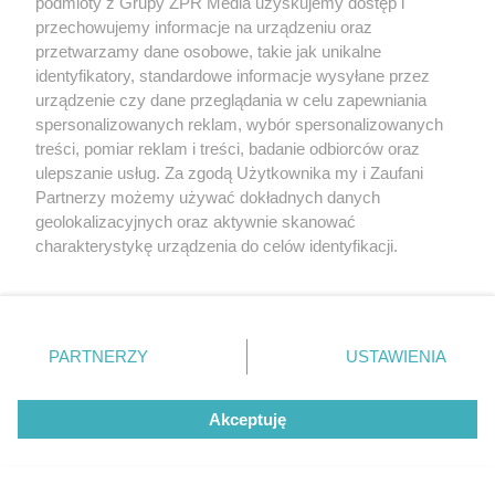
podmioty z Grupy ZPR Media uzyskujemy dostęp i
przechowujemy informacje na urządzeniu oraz
przetwarzamy dane osobowe, takie jak unikalne
identyfikatory, standardowe informacje wysyłane przez
urządzenie czy dane przeglądania w celu zapewniania
spersonalizowanych reklam, wybór spersonalizowanych
treści, pomiar reklam i treści, badanie odbiorców oraz
ulepszanie usług. Za zgodą Użytkownika my i Zaufani
Partnerzy możemy używać dokładnych danych
geolokalizacyjnych oraz aktywnie skanować
charakterystykę urządzenia do celów identyfikacji.
Ponieważ cenimy Twoją prywatność, prosimy o zgodę na
korzystanie z tych technologii poprzez kliknięcie
„Akceptuję”. Zgoda jest dobrowolna i zawsze możesz ją
zmienić/wycofać klikając przycisk ustawień prywatności
Żaden utwór zamieszczony w serwisie nie może być powielany i
PARTNERZY
USTAWIENIA
znajdujący się w lewym dolnym rogu strony
. Niektóre
rozpowszechniany lub dalej rozpowszechniany w jakikolwiek sposób (w
tym także elektroniczny lub mechaniczny) na jakimkolwiek polu
rodzaje przetwarzania danych nie wymagają zgody
eksploatacji w jakiejkolwiek formie, włącznie z umieszczaniem w
Akceptuję
użytkownika, ale masz prawo sprzeciwić się takiemu
Internecie bez pisemnej zgody właściciela praw. Jakiekolwiek użycie lub
wykorzystanie utworów w całości lub w części z naruszeniem prawa,
przetwarzaniu. Preferencje będą miały zastosowanie tylko
tzn. bez właściwej zgody, jest zabronione pod groźbą kary i może być
na tej witrynie.
ścigane prawnie.