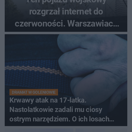
rozgrzał internet do
czerwoności. Warszawiacy
pytali, czy to Mad Max!
DRAMAT W GOLENIOWIE
Krwawy atak na 17-latka.
Nastolatkowie zadali mu ciosy
ostrym narzędziem. O ich losach
zdecyduje sąd rodzinny