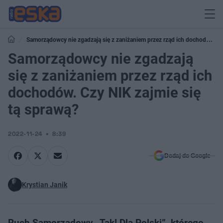
Samorządowcy nie zgadzają się z zaniżaniem przez rząd ich dochodów.
Czy NIK zajmie się tą sprawą?
Samorządowcy nie zgadzają
się z zaniżaniem przez rząd ich
dochodów. Czy NIK zajmie się
tą sprawą?
2022-11-24
8:39
Dodaj do Google
Krystian Janik
Ruch Samorządowy „Tak! Dla Polski”, którego