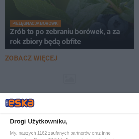
PIELĘGNACJA BORÓWKI
Zrób to po zebraniu borówek, a za
rok zbiory będą obfite
ZOBACZ WIĘCEJ
Drogi Użytkowniku,
My, naszych 1162 zaufanych partnerów oraz inne