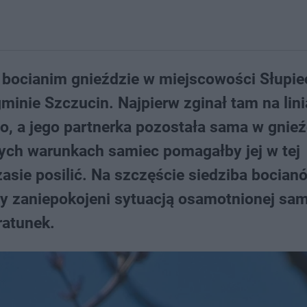
bocianim gnieździe w miejscowości Słupie
inie Szczucin. Najpierw zginał tam na lin
, a jego partnerka pozostała sama w gnieź
nych warunkach samiec pomagałby jej w tej
asie posilić. Na szczęście siedziba bocian
y zaniepokojeni sytuacją osamotnionej sam
ratunek.