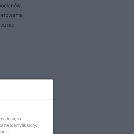
bocianów,
portowania
ca nie
y dostęp i
lne identyfikatory,
iania