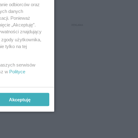
anie odbiorców oraz
nych danych
kacji. Ponieważ
ięcie „Akceptuję”.
ywatności znajdujący
ą zgody użytkownika,
 tylko na tej
 naszych serwisów
esz w
Polityce
Akceptuję