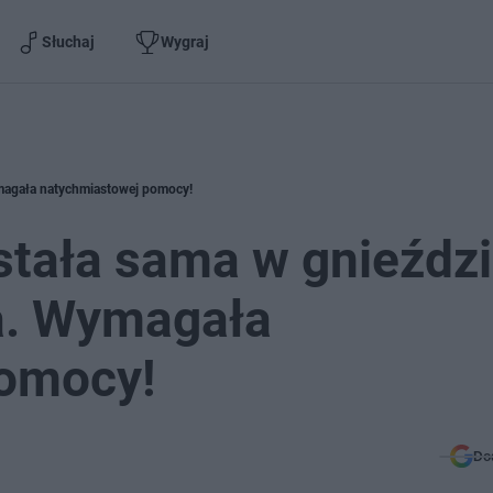
Słuchaj
Wygraj
ymagała natychmiastowej pomocy!
stała sama w gnieźdz
ra. Wymagała
pomocy!
Do