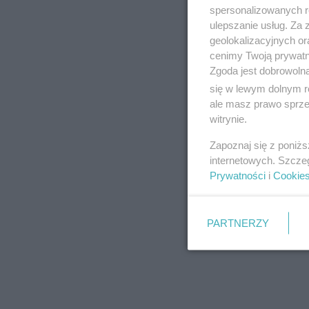
spersonalizowanych re
Pozostaje czekać… 
ulepszanie usług. Za
prawidłowo, ale wi
geolokalizacyjnych or
cenimy Twoją prywatno
przez lata doświad
Zgoda jest dobrowoln
wszystko co w nasz
się w lewym dolnym r
pewnego rodzaju in
ale masz prawo sprzec
witrynie.
jednym. Samiec zgin
Zapoznaj się z poniż
są naturalnym czyn
internetowych. Szcze
się tym bocianom 
Prywatności
i
Cookie
na swoim Facebooku
Dzikich Zwierząt „A
PARTNERZY