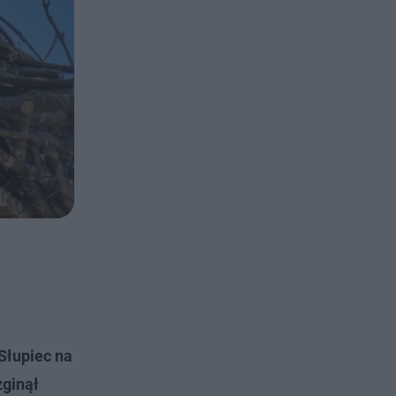
Słupiec na
zginął