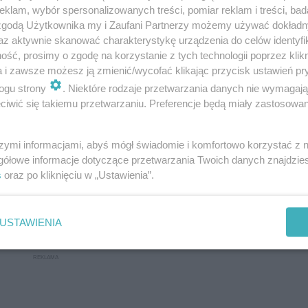
klam, wybór spersonalizowanych treści, pomiar reklam i treści, bad
Nie ma pewności czy inkubacja przebiegnie
 zgodą Użytkownika my i Zaufani Partnerzy możemy używać dokład
emy że warto i wykorzystamy całe zdobyte
az aktywnie skanować charakterystykę urządzenia do celów identyfi
ść, prosimy o zgodę na korzystanie z tych technologii poprzez klikn
czenie i pomoc z zewnątrz by zrobić
a i zawsze możesz ją zmienić/wycofać klikając przycisk ustawień pr
ej mocy. Wiemy również, że zabranie jaj było
ogu strony
. Niektóre rodzaje przetwarzania danych nie wymagaj
gerencją, jednak musimy pamiętać też o
iwić się takiemu przetwarzaniu. Preferencje będą miały zastosowanie
ął z winy człowieka, linie energetyczne nie
szymi informacjami, abyś mógł świadomie i komfortowo korzystać z
nikiem. Uważamy, że w takiej sytuacji należy
gółowe informacje dotyczące przetwarzania Twoich danych znajdzi
pomoc, którą zaoferowaliśmy
— relacjonuje
s
oraz po kliknięciu w „Ustawienia”.
 Opolskie Centrum Leczenia i Rehabilitacji
vi”.
USTAWIENIA