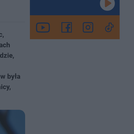
c,
iach
dzie,
ów była
icy,