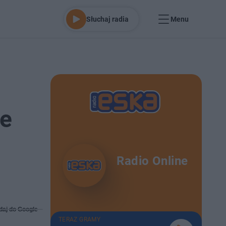
Słuchaj radia
Menu
ie
Radio Online
daj do Google
TERAZ GRAMY