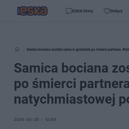
ESKA Story
Dołącz
Samica bociana została sama w gnieździe po śmierci partnera. W
Samica bociana zo
po śmierci partne
natychmiastowej 
2024-04-23
12:56