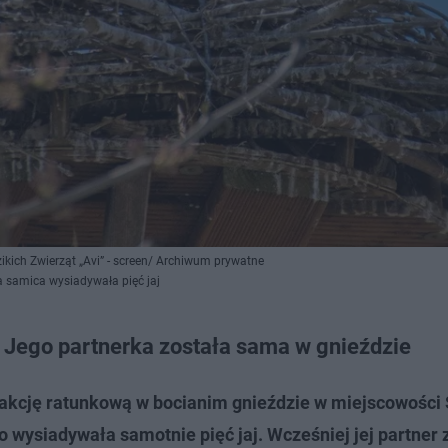
zikich Zwierząt „Avi” - screen/ Archiwum prywatne
 samica wysiadywała pięć jaj
. Jego partnerka została sama w gnieździe
kcję ratunkową w bocianim gnieździe w miejscowości 
 wysiadywała samotnie pięć jaj. Wcześniej jej partner 