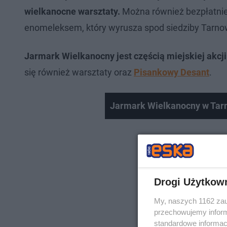
wielkanocne warsztaty.
Można również bezpłatnie 
enomeleksem, który wyrusza spod siedziby Tarno
Jarmark Wielkanocny jest częścią miejskiej akcj
się również warsztaty oraz
Pisankowy Desant
.
Jarmark Wielkanocny w Tar
Drogi Użytkow
My, naszych 1162 zau
przechowujemy informa
standardowe informac