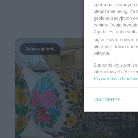
spersonalizowanych re
ulepszanie usług. Za
geolokalizacyjnych or
cenimy Twoją prywatno
Zgoda jest dobrowoln
się w lewym dolnym r
ale masz prawo sprzec
witrynie.
Zapoznaj się z poniż
internetowych. Szcze
Prywatności
i
Cookie
PARTNERZY