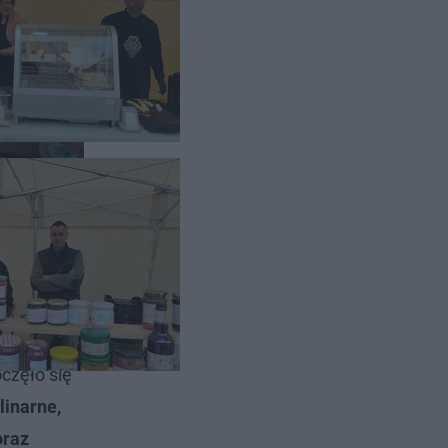
częło się
linarne,
oraz