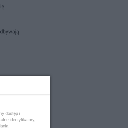
ię
odbywają
y dostęp i
lne identyfikatory,
iania