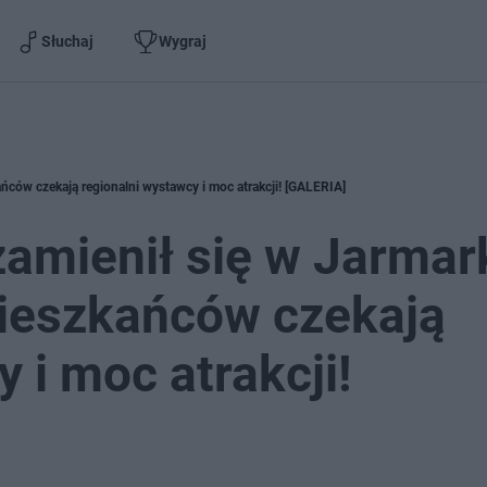
Słuchaj
Wygraj
ńców czekają regionalni wystawcy i moc atrakcji! [GALERIA]
amienił się w Jarmar
ieszkańców czekają
 i moc atrakcji!