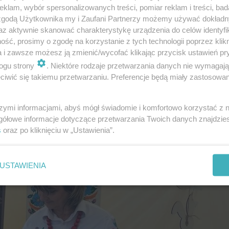
klam, wybór spersonalizowanych treści, pomiar reklam i treści, bad
 zgodą Użytkownika my i Zaufani Partnerzy możemy używać dokład
az aktywnie skanować charakterystykę urządzenia do celów identyfi
ść, prosimy o zgodę na korzystanie z tych technologii poprzez klikn
a i zawsze możesz ją zmienić/wycofać klikając przycisk ustawień pr
ogu strony
. Niektóre rodzaje przetwarzania danych nie wymagaj
iwić się takiemu przetwarzaniu. Preferencje będą miały zastosowanie
szymi informacjami, abyś mógł świadomie i komfortowo korzystać z
gółowe informacje dotyczące przetwarzania Twoich danych znajdzi
s
oraz po kliknięciu w „Ustawienia”.
USTAWIENIA