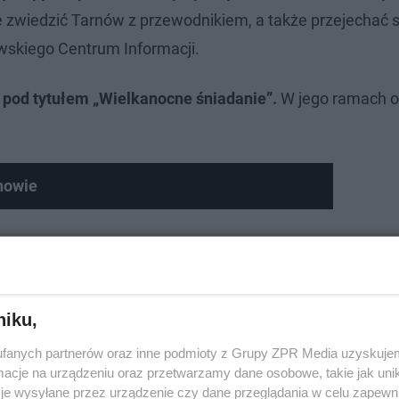
zwiedzić Tarnów z przewodnikiem, a także przejechać s
wskiego Centrum Informacji.
i pod tytułem „Wielkanocne śniadanie”.
W jego ramach 
nowie
niku,
fanych partnerów oraz inne podmioty z Grupy ZPR Media uzyskujem
cje na urządzeniu oraz przetwarzamy dane osobowe, takie jak unika
je wysyłane przez urządzenie czy dane przeglądania w celu zapewn