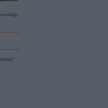
rweskiego
ieście?