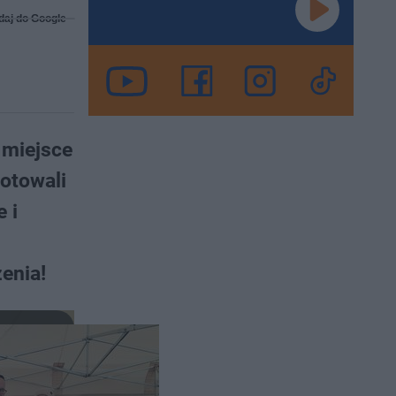
daj do Google
 miejsce
otowali
 i
enia!