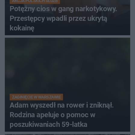
AKCJA POLSKICH SŁUŻB
Potężny cios w gang narkotykowy.
Przestępcy wpadli przez ukrytą
kokainę
ZAGINIĘCIE W WARSZAWIE
Adam wyszedł na rower i zniknął.
Rodzina apeluje o pomoc w
poszukiwaniach 59-latka