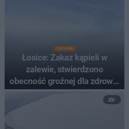
Z REGIONU
Łosice: Zakaz kąpieli w
zalewie, stwierdzono
obecność groźnej dla zdrowia
bakterii
5