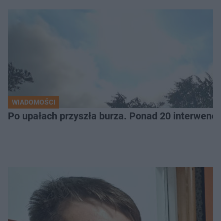
WIADOMOŚCI
Po upałach przyszła burza. Ponad 20 interwencj