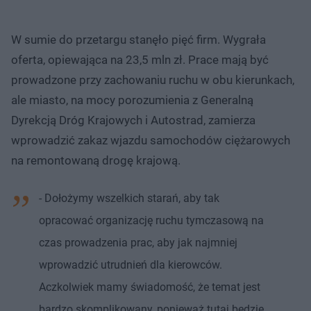
W sumie do przetargu stanęło pięć firm. Wygrała
oferta, opiewająca na 23,5 mln zł. Prace mają być
prowadzone przy zachowaniu ruchu w obu kierunkach,
ale miasto, na mocy porozumienia z Generalną
Dyrekcją Dróg Krajowych i Autostrad, zamierza
wprowadzić zakaz wjazdu samochodów ciężarowych
na remontowaną drogę krajową.
- Dołożymy wszelkich starań, aby tak
opracować organizację ruchu tymczasową na
czas prowadzenia prac, aby jak najmniej
wprowadzić utrudnień dla kierowców.
Aczkolwiek mamy świadomość, że temat jest
bardzo skomplikowany, ponieważ tutaj będzie