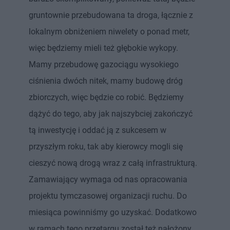
gruntownie przebudowana ta droga, łącznie z
lokalnym obniżeniem niwelety o ponad metr,
więc będziemy mieli też głębokie wykopy.
Mamy przebudowę gazociągu wysokiego
ciśnienia dwóch nitek, mamy budowę dróg
zbiorczych, więc będzie co robić. Będziemy
dążyć do tego, aby jak najszybciej zakończyć
tą inwestycję i oddać ją z sukcesem w
przyszłym roku, tak aby kierowcy mogli się
cieszyć nową drogą wraz z całą infrastrukturą.
Zamawiający wymaga od nas opracowania
projektu tymczasowej organizacji ruchu. Do
miesiąca powinniśmy go uzyskać. Dodatkowo
w ramach tego przetargu został też nałożony