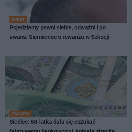
SPORT
Pojedziemy pewni siebie, odważni i po
awans. Siemieniec o rewanżu w Szkocji
Z MIASTA
Siedlce: 68-latka dała się oszukać
fałszywemu bankowcowi, kobieta straciła