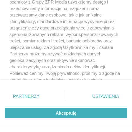
podmioty z Grupy ZPR Media uzyskujemy dostęp i
przechowujemy informacje na urządzeniu oraz
przetwarzamy dane osobowe, takie jak unikalne
identyfikatory, standardowe informacje wysyłane przez
PIŁKA NOŻNA
urządzenie czy dane przeglądania w celu zapewniania
Michał Pazdan zaskoczony
spersonalizowanych reklam, wybór spersonalizowanych
treści, pomiar reklam i treści, badanie odbiorców oraz
po rozstaniu z Wieczystą.
ulepszanie usług. Za zgodą Użytkownika my i Zaufani
Partnerzy możemy używać dokładnych danych
Sławomir Peszko nie
geolokalizacyjnych oraz aktywnie skanować
charakterystykę urządzenia do celów identyfikacji.
dotrzymał słowa?
Ponieważ cenimy Twoją prywatność, prosimy o zgodę na
korzystanie z tych technologii poprzez kliknięcie
„Akceptuję”. Zgoda jest dobrowolna i zawsze możesz ją
zmienić/wycofać klikając przycisk ustawień prywatności
PARTNERZY
USTAWIENIA
znajdujący się w lewym dolnym rogu strony
. Niektóre
rodzaje przetwarzania danych nie wymagają zgody
Akceptuję
użytkownika, ale masz prawo sprzeciwić się takiemu
przetwarzaniu. Preferencje będą miały zastosowanie tylko
na tej witrynie.
MATERIAŁ SPONSOROWANY