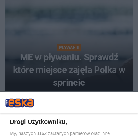
PŁYWANIE
ME w pływaniu. Sprawdź
które miejsce zajęła Polka w
sprincie
Drogi Użytkowniku,
My, naszych 1162 zaufanych partnerów oraz inne