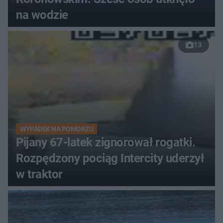
na wodzie
13
WYPADEK NA POMORZU
Pijany 67-latek zignorował rogatki.
Rozpędzony pociąg Intercity uderzył
w traktor