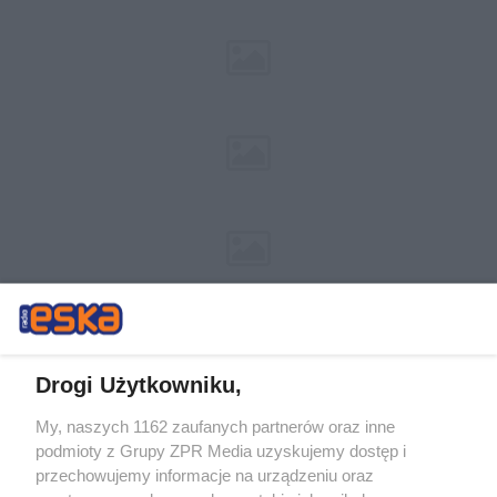
Drogi Użytkowniku,
My, naszych 1162 zaufanych partnerów oraz inne
Żaden utwór zamieszczony w serwisie nie może być powielany i
podmioty z Grupy ZPR Media uzyskujemy dostęp i
rozpowszechniany lub dalej rozpowszechniany w jakikolwiek sposób (w
tym także elektroniczny lub mechaniczny) na jakimkolwiek polu
przechowujemy informacje na urządzeniu oraz
eksploatacji w jakiejkolwiek formie, włącznie z umieszczaniem w