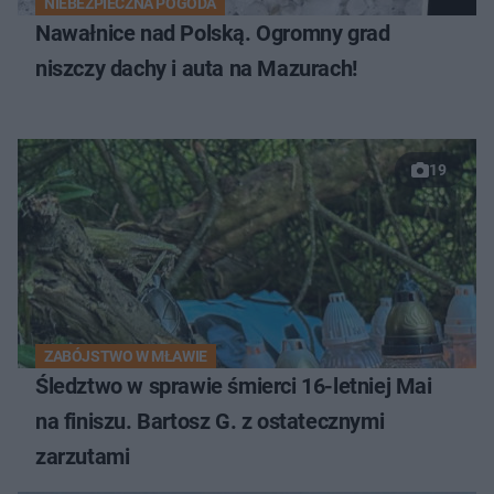
NIEBEZPIECZNA POGODA
Nawałnice nad Polską. Ogromny grad
niszczy dachy i auta na Mazurach!
19
ZABÓJSTWO W MŁAWIE
Śledztwo w sprawie śmierci 16-letniej Mai
na finiszu. Bartosz G. z ostatecznymi
zarzutami