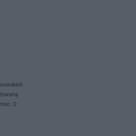
arnowskich
ażowaną
emoc. O