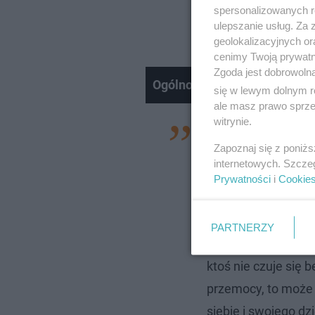
spersonalizowanych re
ulepszanie usług. Za
geolokalizacyjnych or
cenimy Twoją prywatno
Zgoda jest dobrowoln
Ogólnopolski Turniej Tańca
się w lewym dolnym r
ale masz prawo sprzec
Nie można odtworzyć wid
witrynie.
- Fakt, że coraz wi
Spróbuj ponownie
Zapoznaj się z poniż
wobec najmłodszych
internetowych. Szcze
małego człowieka i
Prywatności
i
Cookie
sposób reagowania
Oprócz doraźnej p
PARTNERZY
nie wszyscy wiedzą
ktoś nie czuje się
przemocy, to może d
siebie i swojego dz