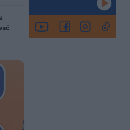
a
wać