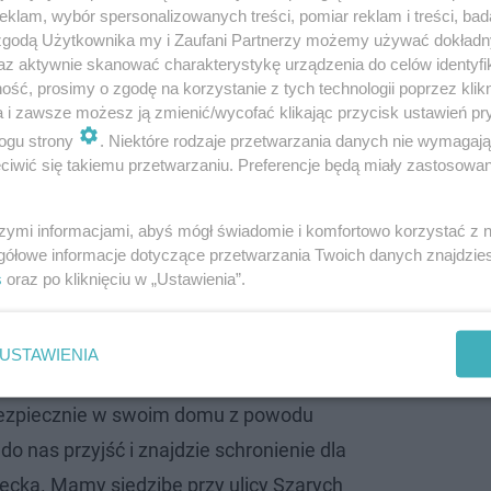
klam, wybór spersonalizowanych treści, pomiar reklam i treści, bad
 zgodą Użytkownika my i Zaufani Partnerzy możemy używać dokład
az aktywnie skanować charakterystykę urządzenia do celów identyfi
ść, prosimy o zgodę na korzystanie z tych technologii poprzez klikn
a i zawsze możesz ją zmienić/wycofać klikając przycisk ustawień pr
 Sportowego Tempo Dance Festiwal 2023
ogu strony
. Niektóre rodzaje przetwarzania danych nie wymagaj
iwić się takiemu przetwarzaniu. Preferencje będą miały zastosowanie
eo
ęcej osób reaguje na przypadki przemocy
szymi informacjami, abyś mógł świadomie i komfortowo korzystać z
, cieszy. Każdy z nas może podejść do
gółowe informacje dotyczące przetwarzania Twoich danych znajdzi
 zapytać, jak może pomóc. To najlepszy
s
oraz po kliknięciu w „Ustawienia”.
. Nasza placówka działa całodobowo.
omocy, mamy też programy długofalowe, ale
USTAWIENIA
, że oferujemy również schronienie. Jeżeli
 bezpiecznie w swoim domu z powodu
o nas przyjść i znajdzie schronienie dla
iecka. Mamy siedzibę przy ulicy Szarych