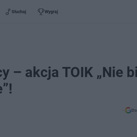
Słuchaj
Wygraj
 – akcja TOIK „Nie bi
”!
Do