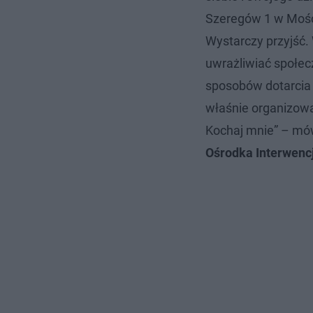
Szeregów 1 w Mośc
Wystarczy przyjść. 
uwrażliwiać społec
sposobów dotarcia
właśnie organizowa
Kochaj mnie” – mó
Ośrodka Interwencj