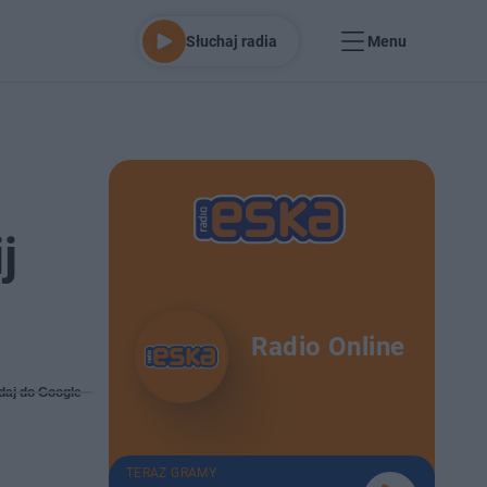
Słuchaj radia
Menu
j
Radio Online
daj do Google
TERAZ GRAMY