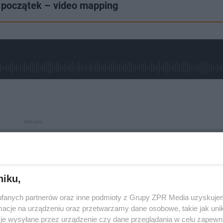
a początek – video mapping
niku,
fanych partnerów oraz inne podmioty z Grupy ZPR Media uzyskujem
cje na urządzeniu oraz przetwarzamy dane osobowe, takie jak unika
je wysyłane przez urządzenie czy dane przeglądania w celu zapewn