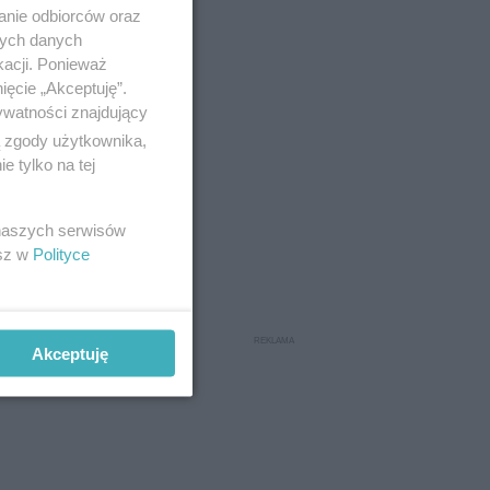
anie odbiorców oraz
nych danych
kacji. Ponieważ
ięcie „Akceptuję”.
ywatności znajdujący
ą zgody użytkownika,
 tylko na tej
 naszych serwisów
esz w
Polityce
Akceptuję