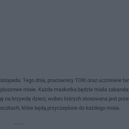
7 listopada. Tego dnia, pracownicy TOIK oraz uczniowie t
ć pluszowe misie. Każda maskotka będzie miała zaband
wagę na krzywdę dzieci, wobec których stosowana jest prz
rteczkach, które będą przyczepione do każdego misia.