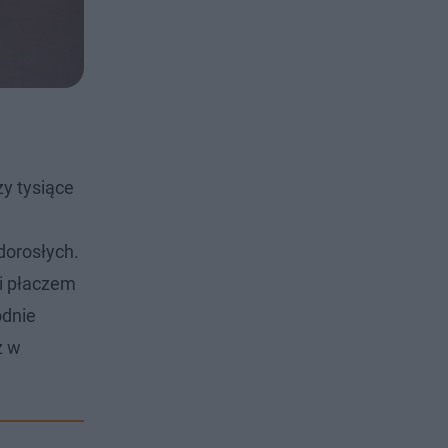
zy tysiące
dorosłych.
ni płaczem
odnie
ż w