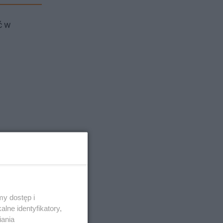
ć w
y dostęp i
lne identyfikatory,
iania