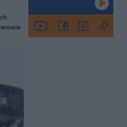
ach
żerowie