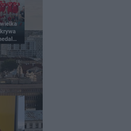
ewielka
skrywa
medale