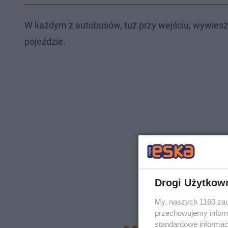
W każdym z autobusów, tuż przy wejściu, wywiesz
pojeździe.
Drogi Użytkow
My, naszych 1160 zau
przechowujemy informa
standardowe informac