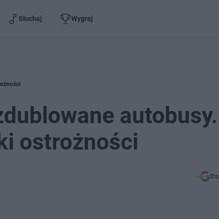
Słuchaj
Wygraj
rożności
 zdublowane autobusy.
i ostrożności
Do