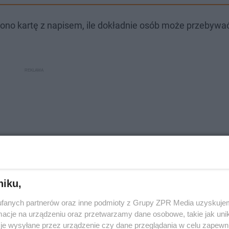
ono kartę z napisem, ile dokładnie osób może przebywa
niku,
fanych partnerów oraz inne podmioty z Grupy ZPR Media uzyskujem
cje na urządzeniu oraz przetwarzamy dane osobowe, takie jak unika
je wysyłane przez urządzenie czy dane przeglądania w celu zapewn