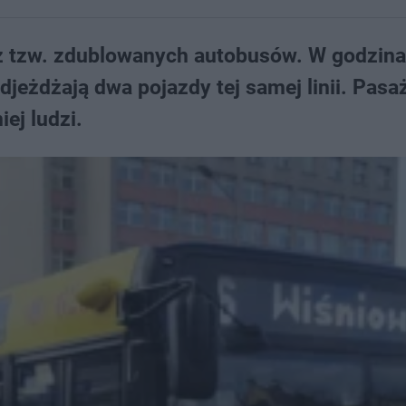
z tzw. zdublowanych autobusów. W godzin
djeżdżają dwa pojazdy tej samej linii. Pasa
ej ludzi.