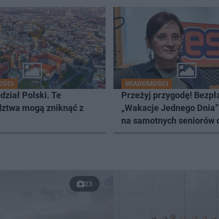
OŚCI
WIADOMOŚCI
ział Polski. Te
Przeżyj przygodę! Bezpł
ztwa mogą zniknąć z
„Wakacje Jednego Dnia”
na samotnych seniorów 
września.
23