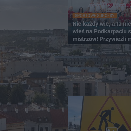
SPORTOWE SUKCESY
Nie każdy wie, a ta ni
wieś na Podkarpaciu 
mistrzów! Przywieźli 
z mistrzostw Europy