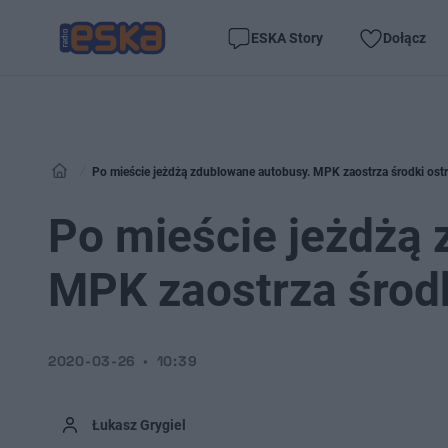
ESKA Story
Dołącz
Po mieście jeżdżą zdublowane autobusy. MPK zaostrza środki ost
Po mieście jeżdżą
MPK zaostrza środk
2020-03-26
10:39
Łukasz Grygiel