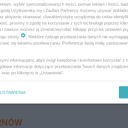
y są odkażane. Środek do dezynfekcji posiada
klam, wybór spersonalizowanych treści, pomiar reklam i treści, bad
z kierowców. Przy pojawieniu się w pracy,
 zgodą Użytkownika my i Zaufani Partnerzy możemy używać dokład
az aktywnie skanować charakterystykę urządzenia do celów identyfi
adana jest temperatura – dodaje Jerzy
ść, prosimy o zgodę na korzystanie z tych technologii poprzez klikn
a i zawsze możesz ją zmienić/wycofać klikając przycisk ustawień pr
ogu strony
. Niektóre rodzaje przetwarzania danych nie wymagaj
iwić się takiemu przetwarzaniu. Preferencje będą miały zastosowanie
 ograniczając możliwość zarażenia się koronawirusem,
szymi informacjami, abyś mógł świadomie i komfortowo korzystać z
gółowe informacje dotyczące przetwarzania Twoich danych znajdzi
s
oraz po kliknięciu w „Ustawienia”.
USTAWIENIA
ARNÓW