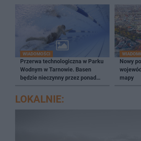
1
o
o
%
t
p
u
r
ł
z
u
o
d
u
WIADOMOŚCI
WIADOM
Przerwa technologiczna w Parku
Nowy pod
Wodnym w Tarnowie. Basen
wojewód
będzie nieczynny przez ponad
mapy
dwa tygodnie
LOKALNIE: