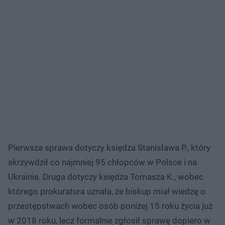
Pierwsza sprawa dotyczy księdza Stanisława P., który
skrzywdził co najmniej 95 chłopców w Polsce i na
Ukrainie. Druga dotyczy księdza Tomasza K., wobec
którego prokuratura uznała, że biskup miał wiedzę o
przestępstwach wobec osób poniżej 15 roku życia już
w 2018 roku, lecz formalnie zgłosił sprawę dopiero w