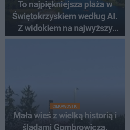
To najpiękniejsza plaża w
Świętokrzyskiem według AI.
Z widokiem na najwyższy
szczyt Gór Świętokrzyskich
CIEKAWOSTKI
Mała wieś z wielką historią i
śladami Gombrowicza.