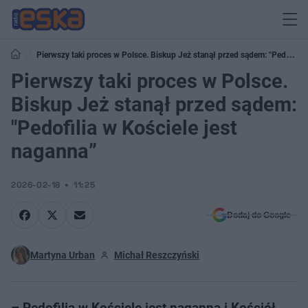
Pierwszy taki proces w Polsce. Biskup Jeż stanął przed sądem: "Pedofilia
w Kościele jest naganna”
Pierwszy taki proces w Polsce.
Biskup Jeż stanął przed sądem:
"Pedofilia w Kościele jest
naganna”
2026-02-18
11:25
Dodaj do Google
Martyna Urban
Michał Reszczyński
– Pedofilia w Kościele jest naganna i Kościół