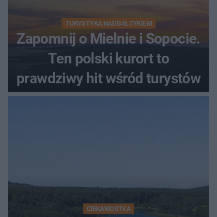
TURYSTYKA NAD BAŁTYKIEM
Zapomnij o Mielnie i Sopocie.
Ten polski kurort to
prawdziwy hit wśród turystów
CIEKAWOSTKA