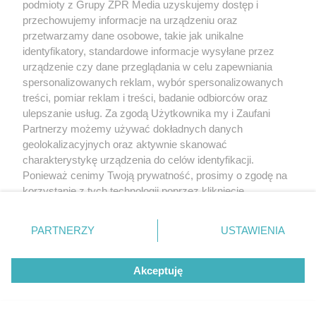
podmioty z Grupy ZPR Media uzyskujemy dostęp i
wleci do twojego domu
przechowujemy informacje na urządzeniu oraz
przetwarzamy dane osobowe, takie jak unikalne
identyfikatory, standardowe informacje wysyłane przez
urządzenie czy dane przeglądania w celu zapewniania
spersonalizowanych reklam, wybór spersonalizowanych
treści, pomiar reklam i treści, badanie odbiorców oraz
ulepszanie usług. Za zgodą Użytkownika my i Zaufani
Partnerzy możemy używać dokładnych danych
geolokalizacyjnych oraz aktywnie skanować
charakterystykę urządzenia do celów identyfikacji.
Ponieważ cenimy Twoją prywatność, prosimy o zgodę na
korzystanie z tych technologii poprzez kliknięcie
PIELĘGNACJA BORÓWKI
„Akceptuję”. Zgoda jest dobrowolna i zawsze możesz ją
Zrób to po zebraniu borówek, a za
zmienić/wycofać klikając przycisk ustawień prywatności
PARTNERZY
USTAWIENIA
rok zbiory będą obfite
znajdujący się w lewym dolnym rogu strony
. Niektóre
rodzaje przetwarzania danych nie wymagają zgody
Akceptuję
użytkownika, ale masz prawo sprzeciwić się takiemu
przetwarzaniu. Preferencje będą miały zastosowanie tylko
na tej witrynie.