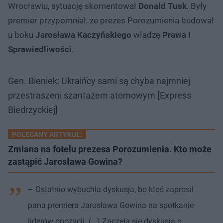
Wrocławiu, sytuację skomentował
Donald Tusk
. Były
premier przypomniał, że prezes Porozumienia budował
u boku
Jarosława Kaczyńskiego
władzę
Prawa i
Sprawiedliwości
.
Gen. Bieniek: Ukraińcy sami są chyba najmniej
przestraszeni szantażem atomowym [Express
Biedrzyckiej]
POLECANY ARTYKUŁ:
Zmiana na fotelu prezesa Porozumienia. Kto może
zastąpić Jarosława Gowina?
– Ostatnio wybuchła dyskusja, bo ktoś zaprosił
pana premiera Jarosława Gowina na spotkanie
liderów opozycji. (...) Zaczęła się dyskusja o