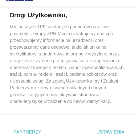
Drogi Użytkowniku,
My, naszych 1162 zaufanych partnerów oraz inne
Żaden utwór zamieszczony w serwisie nie może być powielany i
podmioty z Grupy ZPR Media uzyskujemy dostęp i
rozpowszechniany lub dalej rozpowszechniany w jakikolwiek sposób (w
przechowujemy informacje na urządzeniu oraz
tym także elektroniczny lub mechaniczny) na jakimkolwiek polu
eksploatacji w jakiejkolwiek formie, włącznie z umieszczaniem w
przetwarzamy dane osobowe, takie jak unikalne
Internecie bez pisemnej zgody właściciela praw. Jakiekolwiek użycie lub
identyfikatory, standardowe informacje wysyłane przez
wykorzystanie utworów w całości lub w części z naruszeniem prawa,
tzn. bez właściwej zgody, jest zabronione pod groźbą kary i może być
urządzenie czy dane przeglądania w celu zapewniania
ścigane prawnie.
spersonalizowanych reklam, wybór spersonalizowanych
treści, pomiar reklam i treści, badanie odbiorców oraz
ulepszanie usług. Za zgodą Użytkownika my i Zaufani
Partnerzy możemy używać dokładnych danych
geolokalizacyjnych oraz aktywnie skanować
charakterystykę urządzenia do celów identyfikacji.
Ponieważ cenimy Twoją prywatność, prosimy o zgodę na
O nas
korzystanie z tych technologii poprzez kliknięcie
Informacje prawne
„Akceptuję”. Zgoda jest dobrowolna i zawsze możesz ją
zmienić/wycofać klikając przycisk ustawień prywatności
PARTNERZY
USTAWIENIA
Nasze serwisy
znajdujący się w lewym dolnym rogu strony
. Niektóre