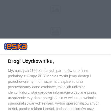
Drogi Użytkowniku,
My, naszych 1160 zaufanych partnerów oraz inne
Żaden utwór zamieszczony w serwisie nie może być powielany i
podmioty z Grupy ZPR Media uzyskujemy dostęp i
rozpowszechniany lub dalej rozpowszechniany w jakikolwiek sposób (w
tym także elektroniczny lub mechaniczny) na jakimkolwiek polu
przechowujemy informacje na urządzeniu oraz
eksploatacji w jakiejkolwiek formie, włącznie z umieszczaniem w
przetwarzamy dane osobowe, takie jak unikalne
Internecie bez pisemnej zgody właściciela praw. Jakiekolwiek użycie lub
identyfikatory, standardowe informacje wysyłane przez
wykorzystanie utworów w całości lub w części z naruszeniem prawa,
tzn. bez właściwej zgody, jest zabronione pod groźbą kary i może być
urządzenie czy dane przeglądania w celu zapewniania
ścigane prawnie.
spersonalizowanych reklam, wybór spersonalizowanych
treści, pomiar reklam i treści, badanie odbiorców oraz