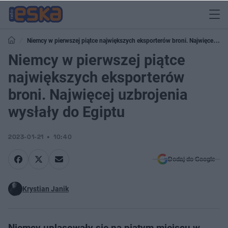
Niemcy w pierwszej piątce największych eksporterów broni. Najwięcej
uzbrojenia wysłały do Egiptu
Niemcy w pierwszej piątce
największych eksporterów
broni. Najwięcej uzbrojenia
wysłały do Egiptu
2023-01-21
10:40
Dodaj do Google
Krystian Janik
Niemcy uplasowały się na piątym miejscu w