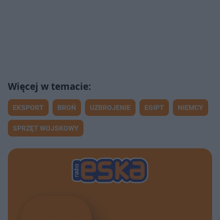
EKSPORT
BROŃ
UZBROJENIE
EGIPT
NIEMCY
SPRZĘT WOJSKOWY