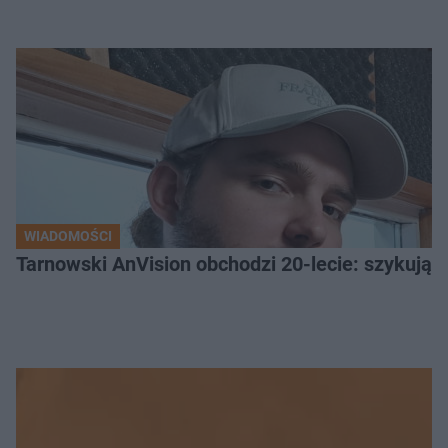
WIADOMOŚCI
Tarnowski AnVision obchodzi 20-lecie: szykują dw