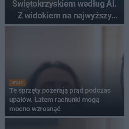
Świętokrzyskiem według AI.
Z widokiem na najwyższy
szczyt Gór Świętokrzyskich
UPAŁY
Te sprzęty pożerają prąd podczas
upałów. Latem rachunki mogą
mocno wzrosnąć