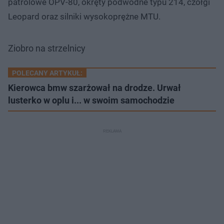
patrolowe OPV-80, okręty podwodne typu 214, czołgi
Leopard oraz silniki wysokoprężne MTU.
Ziobro na strzelnicy
POLECANY ARTYKUŁ:
Kierowca bmw szarżował na drodze. Urwał
lusterko w oplu i... w swoim samochodzie