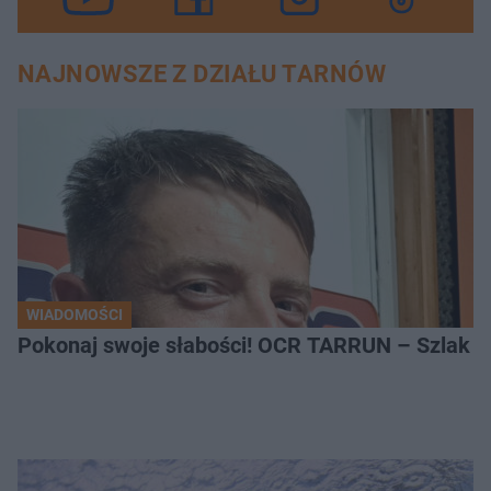
NAJNOWSZE Z DZIAŁU TARNÓW
WIADOMOŚCI
Pokonaj swoje słabości! OCR TARRUN – Szlak Pró