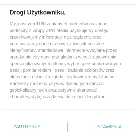
Drogi Użytkowniku,
My, naszych 1160 zaufanych partnerów oraz inne
Żaden utwór zamieszczony w serwisie nie może być powielany i
podmioty z Grupy ZPR Media uzyskujemy dostęp i
rozpowszechniany lub dalej rozpowszechniany w jakikolwiek sposób (w
przechowujemy informacje na urządzeniu oraz
tym także elektroniczny lub mechaniczny) na jakimkolwiek polu
eksploatacji w jakiejkolwiek formie, włącznie z umieszczaniem w
przetwarzamy dane osobowe, takie jak unikalne
Internecie bez pisemnej zgody właściciela praw. Jakiekolwiek użycie lub
identyfikatory, standardowe informacje wysyłane przez
wykorzystanie utworów w całości lub w części z naruszeniem prawa,
tzn. bez właściwej zgody, jest zabronione pod groźbą kary i może być
urządzenie czy dane przeglądania w celu zapewniania
ścigane prawnie.
spersonalizowanych reklam, wybór spersonalizowanych
treści, pomiar reklam i treści, badanie odbiorców oraz
ulepszanie usług. Za zgodą Użytkownika my i Zaufani
Partnerzy możemy używać dokładnych danych
geolokalizacyjnych oraz aktywnie skanować
charakterystykę urządzenia do celów identyfikacji.
Ponieważ cenimy Twoją prywatność, prosimy o zgodę na
O nas
korzystanie z tych technologii poprzez kliknięcie
Informacje prawne
„Akceptuję”. Zgoda jest dobrowolna i zawsze możesz ją
zmienić/wycofać klikając przycisk ustawień prywatności
PARTNERZY
USTAWIENIA
Nasze serwisy
znajdujący się w lewym dolnym rogu strony
. Niektóre