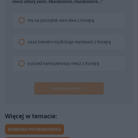
mecz cztery zeiro. Mundialeiro, mundialeiro...”
my na początek zero dwa z Korejrą
nasz treneiro myśli kogo wystawić z Korejrą
a przed nami pierwszy mecz z Korejrą
Następne pytanie
BARBARA PRYMAKOWSKA