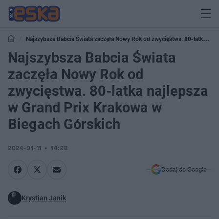
Najszybsza Babcia Świata zaczęła Nowy Rok od zwycięstwa. 80-latka
najlepsza w Grand Prix Krakowa w Biegach Górskich
Najszybsza Babcia Świata
zaczęła Nowy Rok od
zwycięstwa. 80-latka najlepsza
w Grand Prix Krakowa w
Biegach Górskich
2024-01-11
14:28
Dodaj do Google
Krystian Janik