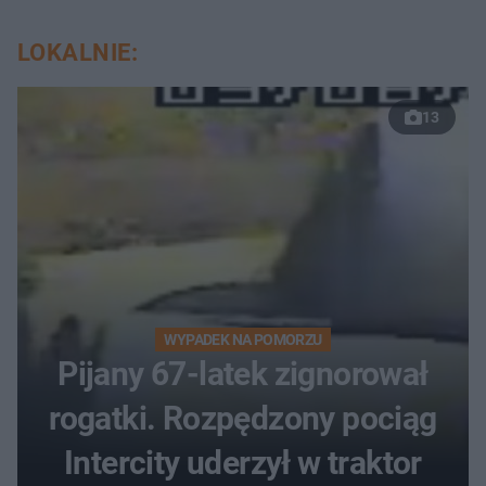
LOKALNIE:
13
WYPADEK NA POMORZU
Pijany 67-latek zignorował
rogatki. Rozpędzony pociąg
Intercity uderzył w traktor