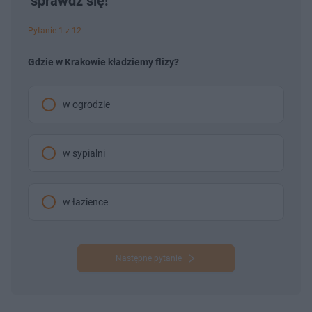
sprawdź się!
Pytanie 1 z 12
Gdzie w Krakowie kładziemy flizy?
w ogrodzie
w sypialni
w łazience
Następne pytanie