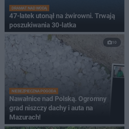
DRAMAT NAD WODĄ
47-latek utonął na żwirowni. Trwają
poszukiwania 30-latka
10
NIEBEZPIECZNA POGODA
Nawałnice nad Polską. Ogromny
grad niszczy dachy i auta na
Mazurach!