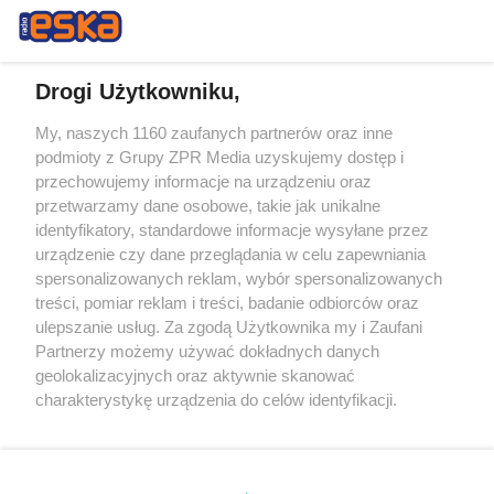
Drogi Użytkowniku,
My, naszych 1160 zaufanych partnerów oraz inne
Żaden utwór zamieszczony w serwisie nie może być powielany i
podmioty z Grupy ZPR Media uzyskujemy dostęp i
rozpowszechniany lub dalej rozpowszechniany w jakikolwiek sposób (w
przechowujemy informacje na urządzeniu oraz
tym także elektroniczny lub mechaniczny) na jakimkolwiek polu
eksploatacji w jakiejkolwiek formie, włącznie z umieszczaniem w
przetwarzamy dane osobowe, takie jak unikalne
Internecie bez pisemnej zgody właściciela praw. Jakiekolwiek użycie lub
identyfikatory, standardowe informacje wysyłane przez
wykorzystanie utworów w całości lub w części z naruszeniem prawa,
tzn. bez właściwej zgody, jest zabronione pod groźbą kary i może być
urządzenie czy dane przeglądania w celu zapewniania
ścigane prawnie.
spersonalizowanych reklam, wybór spersonalizowanych
treści, pomiar reklam i treści, badanie odbiorców oraz
ulepszanie usług. Za zgodą Użytkownika my i Zaufani
Partnerzy możemy używać dokładnych danych
geolokalizacyjnych oraz aktywnie skanować
charakterystykę urządzenia do celów identyfikacji.
Ponieważ cenimy Twoją prywatność, prosimy o zgodę na
O nas
korzystanie z tych technologii poprzez kliknięcie
Informacje prawne
„Akceptuję”. Zgoda jest dobrowolna i zawsze możesz ją