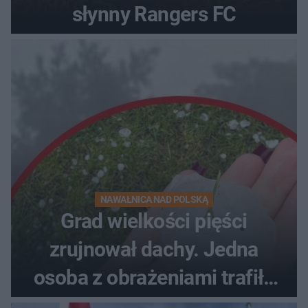
słynny Rangers FC
NAWAŁNICA NAD POLSKĄ
Grad wielkości pięści
zrujnował dachy. Jedna
osoba z obrażeniami trafiła
do szpitala