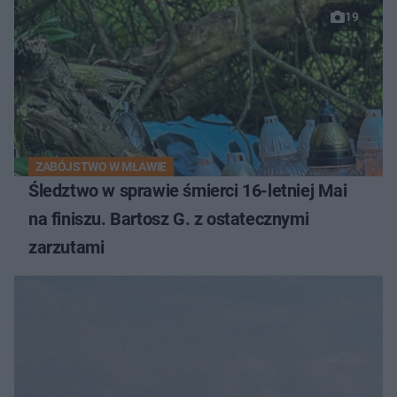
19
ZABÓJSTWO W MŁAWIE
Śledztwo w sprawie śmierci 16-letniej Mai
na finiszu. Bartosz G. z ostatecznymi
zarzutami