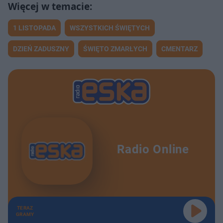
1 LISTOPADA
WSZYSTKICH ŚWIĘTYCH
DZIEŃ ZADUSZNY
ŚWIĘTO ZMARŁYCH
CMENTARZ
Radio Online
TERAZ
GRAMY