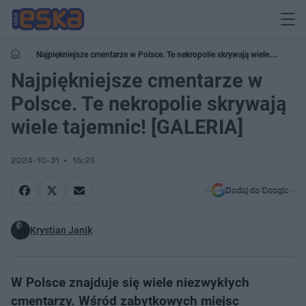
Najpiękniejsze cmentarze w Polsce. Te nekropolie skrywają wiele
tajemnic! [GALERIA]
Najpiękniejsze cmentarze w
Polsce. Te nekropolie skrywają
wiele tajemnic! [GALERIA]
2024-10-31
15:25
Dodaj do Google
Krystian Janik
W Polsce znajduje się wiele niezwykłych
cmentarzy. Wśród zabytkowych miejsc