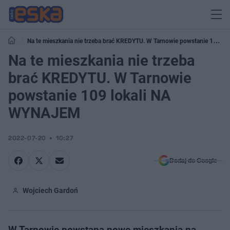
Na te mieszkania nie trzeba brać KREDYTU. W Tarnowie powstanie 109
lokali NA WYNAJEM
Na te mieszkania nie trzeba
brać KREDYTU. W Tarnowie
powstanie 109 lokali NA
WYNAJEM
2022-07-20
10:27
Dodaj do Google
Wojciech Gardoń
W Tarnowie powstaną nowe mieszkania na