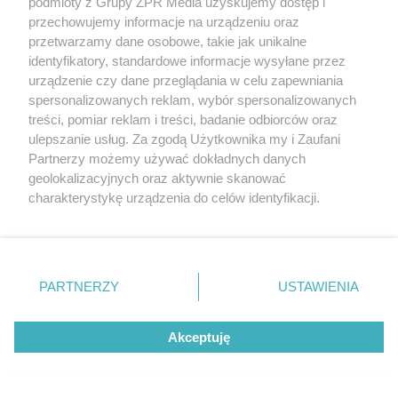
podmioty z Grupy ZPR Media uzyskujemy dostęp i
przechowujemy informacje na urządzeniu oraz
przetwarzamy dane osobowe, takie jak unikalne
identyfikatory, standardowe informacje wysyłane przez
urządzenie czy dane przeglądania w celu zapewniania
spersonalizowanych reklam, wybór spersonalizowanych
treści, pomiar reklam i treści, badanie odbiorców oraz
ulepszanie usług. Za zgodą Użytkownika my i Zaufani
Partnerzy możemy używać dokładnych danych
Żaden utwór zamieszczony w serwisie nie może być powielany i
rozpowszechniany lub dalej rozpowszechniany w jakikolwiek sposób (w
geolokalizacyjnych oraz aktywnie skanować
tym także elektroniczny lub mechaniczny) na jakimkolwiek polu
charakterystykę urządzenia do celów identyfikacji.
eksploatacji w jakiejkolwiek formie, włącznie z umieszczaniem w
Ponieważ cenimy Twoją prywatność, prosimy o zgodę na
Internecie bez pisemnej zgody właściciela praw. Jakiekolwiek użycie lub
wykorzystanie utworów w całości lub w części z naruszeniem prawa,
korzystanie z tych technologii poprzez kliknięcie
tzn. bez właściwej zgody, jest zabronione pod groźbą kary i może być
„Akceptuję”. Zgoda jest dobrowolna i zawsze możesz ją
ścigane prawnie.
zmienić/wycofać klikając przycisk ustawień prywatności
PARTNERZY
USTAWIENIA
znajdujący się w lewym dolnym rogu strony
. Niektóre
rodzaje przetwarzania danych nie wymagają zgody
Akceptuję
użytkownika, ale masz prawo sprzeciwić się takiemu
przetwarzaniu. Preferencje będą miały zastosowanie tylko
na tej witrynie.
O nas