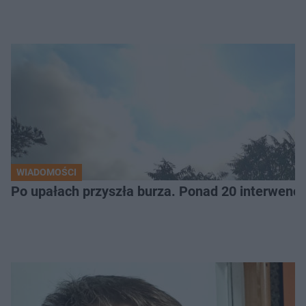
WIADOMOŚCI
Po upałach przyszła burza. Ponad 20 interwencj