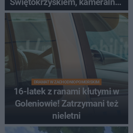
Świętokrzyskiem, kameralny i
bez tłumów
DRAMAT W ZACHODNIOPOMORSKIM
16-latek z ranami kłutymi w
Goleniowie! Zatrzymani też
nieletni