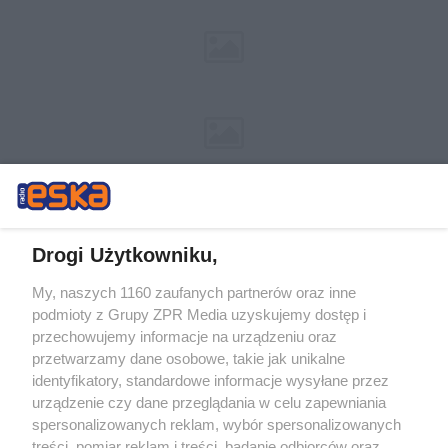
Drogi Użytkowniku,
My, naszych 1160 zaufanych partnerów oraz inne
Żaden utwór zamieszczony w serwisie nie może być powielany i
podmioty z Grupy ZPR Media uzyskujemy dostęp i
rozpowszechniany lub dalej rozpowszechniany w jakikolwiek sposób (w
tym także elektroniczny lub mechaniczny) na jakimkolwiek polu
przechowujemy informacje na urządzeniu oraz
eksploatacji w jakiejkolwiek formie, włącznie z umieszczaniem w
przetwarzamy dane osobowe, takie jak unikalne
Internecie bez pisemnej zgody właściciela praw. Jakiekolwiek użycie lub
identyfikatory, standardowe informacje wysyłane przez
wykorzystanie utworów w całości lub w części z naruszeniem prawa,
tzn. bez właściwej zgody, jest zabronione pod groźbą kary i może być
urządzenie czy dane przeglądania w celu zapewniania
ścigane prawnie.
spersonalizowanych reklam, wybór spersonalizowanych
treści, pomiar reklam i treści, badanie odbiorców oraz