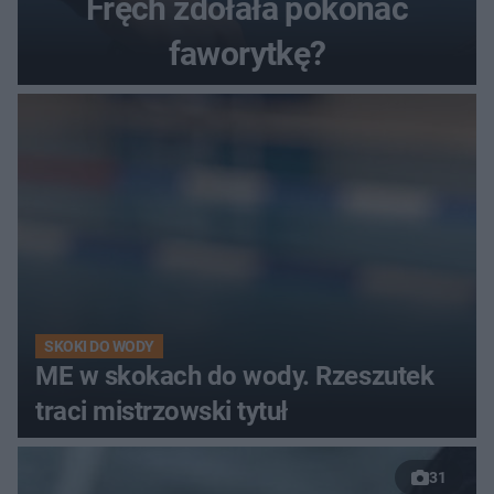
Fręch zdołała pokonać
faworytkę?
SKOKI DO WODY
ME w skokach do wody. Rzeszutek
traci mistrzowski tytuł
31