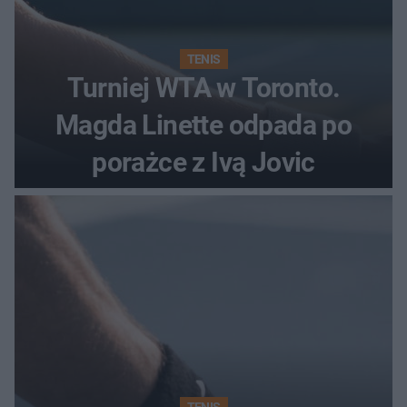
TENIS
Turniej WTA w Toronto.
Magda Linette odpada po
porażce z Ivą Jovic
TENIS