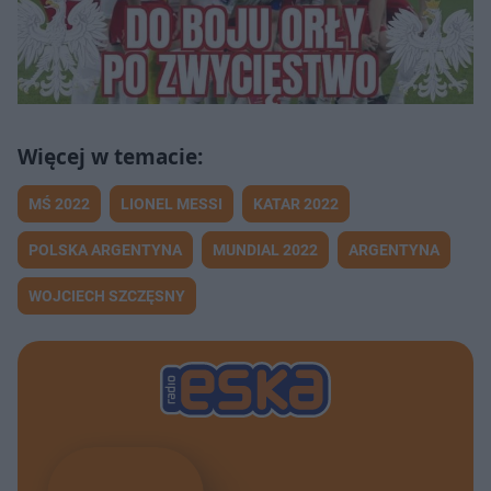
MŚ 2022
LIONEL MESSI
KATAR 2022
POLSKA ARGENTYNA
MUNDIAL 2022
ARGENTYNA
WOJCIECH SZCZĘSNY