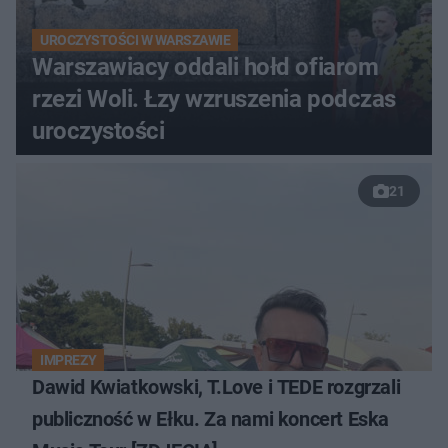
UROCZYSTOŚCI W WARSZAWIE
Warszawiacy oddali hołd ofiarom
rzezi Woli. Łzy wzruszenia podczas
uroczystości
21
IMPREZY
Dawid Kwiatkowski, T.Love i TEDE rozgrzali
publiczność w Ełku. Za nami koncert Eska