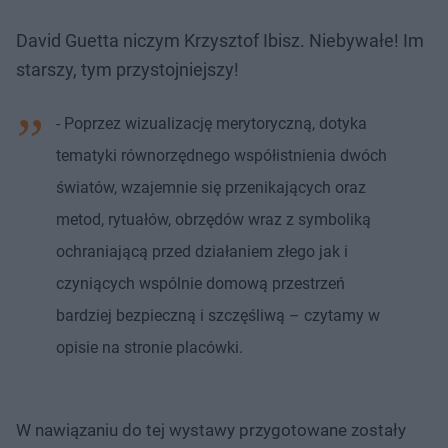
a
d
i
i
ł
:
ń
ń
y
c
7
1
1
David Guetta niczym Krzysztof Ibisz. Niebywałe! Im
z
.
0
0
a
s
6
s
s
starszy, tym przystojniejszy!
Â
0
d
d
%
o
o
t
p
u
r
- Poprzez wizualizację merytoryczną, dotyka
ł
z
u
o
tematyki równorzędnego współistnienia dwóch
d
u
światów, wzajemnie się przenikających oraz
metod, rytuałów, obrzędów wraz z symboliką
ochraniającą przed działaniem złego jak i
czyniących wspólnie domową przestrzeń
bardziej bezpieczną i szczęśliwą – czytamy w
opisie na stronie placówki.
W nawiązaniu do tej wystawy przygotowane zostały