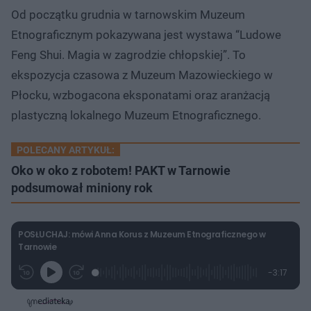
Od początku grudnia w tarnowskim Muzeum
Etnograficznym pokazywana jest wystawa “Ludowe
Feng Shui. Magia w zagrodzie chłopskiej”. To
ekspozycja czasowa z Muzeum Mazowieckiego w
Płocku, wzbogacona eksponatami oraz aranżacją
plastyczną lokalnego Muzeum Etnograficznego.
POLECANY ARTYKUŁ:
Oko w oko z robotem! PAKT w Tarnowie
podsumował miniony rok
POSŁUCHAJ: mówi Anna Korus z Muzeum Etnograficznego w
Tarnowie
L
P
P
P
-
3:17
G
o
r
r
o
z
r
a
z
z
o
a
d
e
e
s
j
t
e
w
w