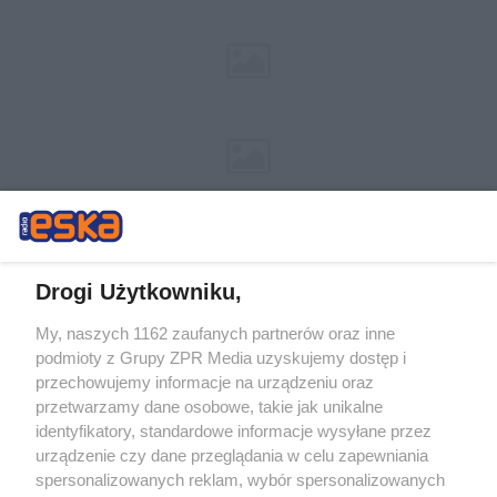
Drogi Użytkowniku,
My, naszych 1162 zaufanych partnerów oraz inne
Żaden utwór zamieszczony w serwisie nie może być powielany i
podmioty z Grupy ZPR Media uzyskujemy dostęp i
rozpowszechniany lub dalej rozpowszechniany w jakikolwiek sposób (w
przechowujemy informacje na urządzeniu oraz
tym także elektroniczny lub mechaniczny) na jakimkolwiek polu
eksploatacji w jakiejkolwiek formie, włącznie z umieszczaniem w
przetwarzamy dane osobowe, takie jak unikalne
Internecie bez pisemnej zgody właściciela praw. Jakiekolwiek użycie lub
identyfikatory, standardowe informacje wysyłane przez
wykorzystanie utworów w całości lub w części z naruszeniem prawa,
tzn. bez właściwej zgody, jest zabronione pod groźbą kary i może być
urządzenie czy dane przeglądania w celu zapewniania
ścigane prawnie.
spersonalizowanych reklam, wybór spersonalizowanych