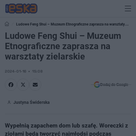
Ludowe Feng Shui – Muzeum Etnograficzne zaprasza na warsztaty
zielarskie
Ludowe Feng Shui – Muzeum
Etnograficzne zaprasza na
warsztaty zielarskie
2024-01-16
15:08
Dodaj do Google
Justyna Świderska
Wypełnią zapachem dom lub szafę. Woreczki z
ziołami będą tworzyć najmłodsi podczas