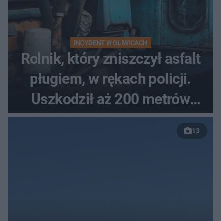
INCYDENT W GLIWICACH
Rolnik, który zniszczył asfalt
pługiem, w rękach policji.
Uszkodził aż 200 metrów
nowej drogi
13