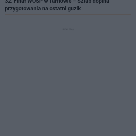
32. Finał WOŚP w Tarnowie – Sztab dopina
przygotowania na ostatni guzik