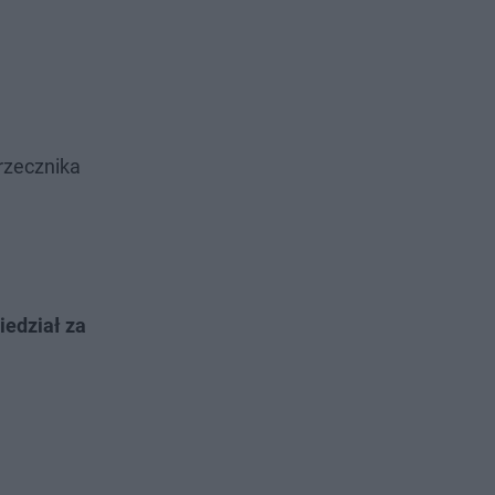
rzecznika
siedział za