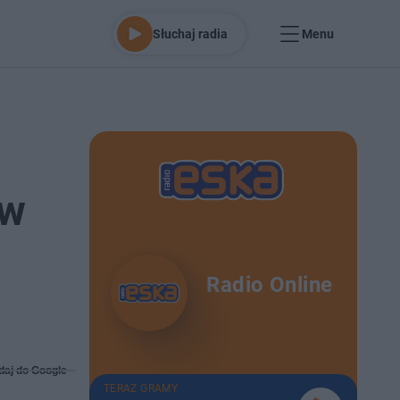
Słuchaj radia
Menu
ów
Radio Online
daj do Google
TERAZ GRAMY