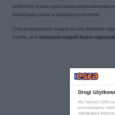
próbki krwi w celu wykluczenia ewentualnej obecno
badań będą znane w późniejszym terminie.
Trwa postępowanie mające na celu dokładne wyjaś
wynika, że w
momencie tragedii fiatem najprawdo
Drogi Użytkow
My, naszych 1160 zau
przechowujemy informa
standardowe informac