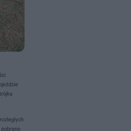
ści
ojeździe
trójka
rozległych
r pobrano