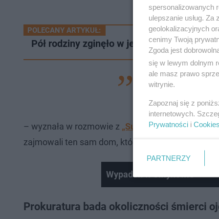
spersonalizowanych re
ulepszanie usług. Za
geolokalizacyjnych or
POLECANY ARTYKUŁ:
cenimy Twoją prywatno
Pół rodziny zginęło w jednej chwili! Tajem
Zgoda jest dobrowoln
się w lewym dolnym r
ale masz prawo sprzec
– To niewiarygodne,
witrynie.
chyba jakieś fatum
Zapoznaj się z poniż
internetowych. Szcze
Prywatności
i
Cookie
– wyznała w rozmowie z
„Super Expressem”
jedna
zajmowali ten sam dom, który znajdował się
w odl
PARTNERZY
Wypadek w Smykowie
Prokuratura bada okoliczności śmierci 