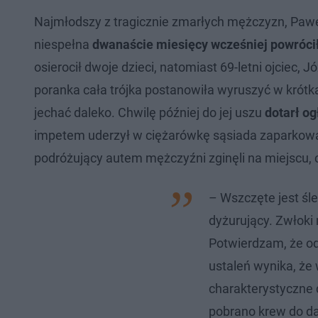
Najmłodszy z tragicznie zmarłych mężczyzn, Paweł, 
niespełna
dwanaście miesięcy wcześniej powróci
osierocił dwoje dzieci, natomiast 69-letni ojciec,
poranka cała trójka postanowiła wyruszyć w krótk
jechać daleko. Chwilę później do jej uszu
dotarł o
impetem uderzył w ciężarówkę sąsiada zaparkowaną
podróżujący autem mężczyźni zginęli na miejscu, 
– Wszczęte jest śl
dyżurujący. Zwłoki
Potwierdzam, że od
ustaleń wynika, że
charakterystyczne
pobrano krew do da