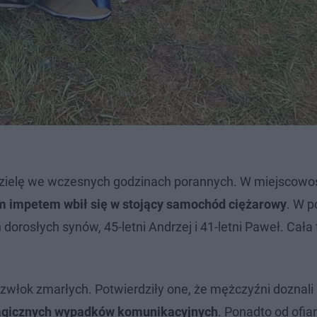
zielę we wczesnych godzinach porannych. W miejscowo
ym impetem wbił się w stojący samochód ciężarowy
. W p
 dorosłych synów, 45-letni Andrzej i 41-letni Paweł. Cała 
zwłok zmarłych. Potwierdziły one, że mężczyźni doznali 
ragicznych wypadków komunikacyjnych
. Ponadto od ofia