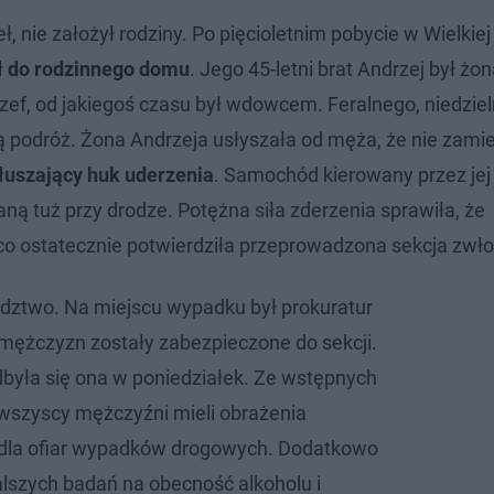
nie założył rodziny. Po pięcioletnim pobycie w Wielkiej 
ł do rodzinnego domu
. Jego 45-letni brat Andrzej był żon
 Józef, od jakiegoś czasu był wdowcem. Feralnego, niedzie
ą podróż. Żona Andrzeja usłyszała od męża, że nie zamie
głuszający huk uderzenia
. Samochód kierowany przez jej
 tuż przy drodze. Potężna siła zderzenia sprawiła, że
co ostatecznie potwierdziła przeprowadzona sekcja zwło
edztwo. Na miejscu wypadku był prokuratur
 mężczyzn zostały zabezpieczone do sekcji.
była się ona w poniedziałek. Ze wstępnych
 wszyscy mężczyźni mieli obrażenia
 dla ofiar wypadków drogowych. Dodatkowo
lszych badań na obecność alkoholu i