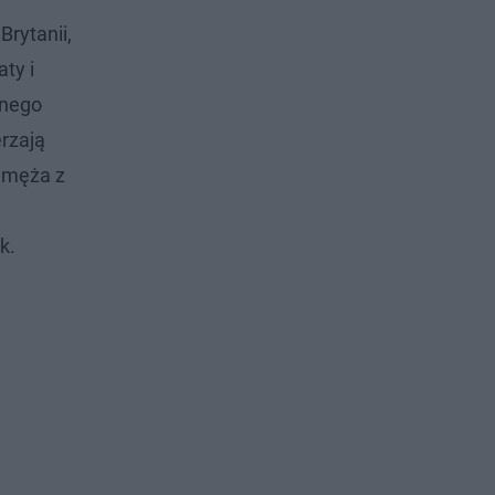
Brytanii,
aty i
lnego
rzają
 męża z
k.