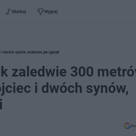
Słuchaj
Wygraj
 i dwóch synów, wiadomo jak zginęli
k zaledwie 300 metr
ojciec i dwóch synów,
i
Do