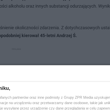
ści alkoholu oraz innych substancji odurzających. Wynik
nienie okoliczności zdarzenia. Z dotychczasowych usta
podobniej kierował 45-letni Andrzej Ś.
niku,
fanych partnerów oraz inne podmioty z Grupy ZPR Media uzyskujem
cje na urządzeniu oraz przetwarzamy dane osobowe, takie jak unika
je wysyłane przez urządzenie czy dane przeglądania w celu zapewn