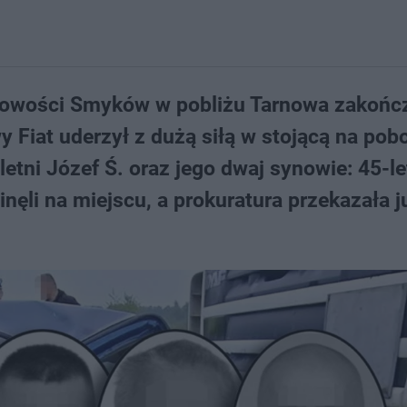
cowości Smyków w pobliżu Tarnowa zakończ
 Fiat uderzył z dużą siłą w stojącą na pob
tni Józef Ś. oraz jego dwaj synowie: 45-le
inęli na miejscu, a prokuratura przekazała j