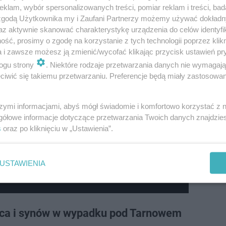
klam, wybór spersonalizowanych treści, pomiar reklam i treści, bad
 zgodą Użytkownika my i Zaufani Partnerzy możemy używać dokład
az aktywnie skanować charakterystykę urządzenia do celów identyfi
ść, prosimy o zgodę na korzystanie z tych technologii poprzez klikn
niczy wypadek pochłonął życie ojca i …
a i zawsze możesz ją zmienić/wycofać klikając przycisk ustawień pr
ogu strony
. Niektóre rodzaje przetwarzania danych nie wymagaj
iwić się takiemu przetwarzaniu. Preferencje będą miały zastosowanie
 w jednej chwili zginęło pół rodziny. To
szymi informacjami, abyś mógł świadomie i komfortowo korzystać z
gółowe informacje dotyczące przetwarzania Twoich danych znajdzi
s
oraz po kliknięciu w „Ustawienia”.
 z sąsiadek tragicznie zmarłych mężczyzn. Wszyscy trze
egłości zaledwie 300 metrów od miejsca, gdzie doszło d
USTAWIENIA
ojca i synów w wypadku pod Tarnowem