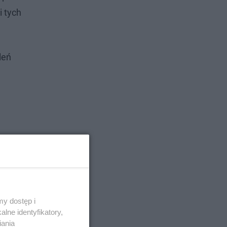
i tych
leń
y dostęp i
lne identyfikatory,
iania