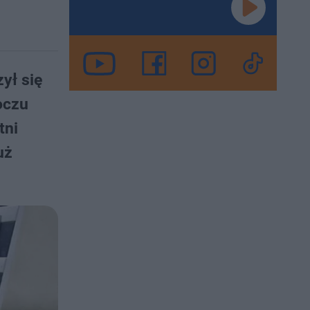
ył się
oczu
tni
uż