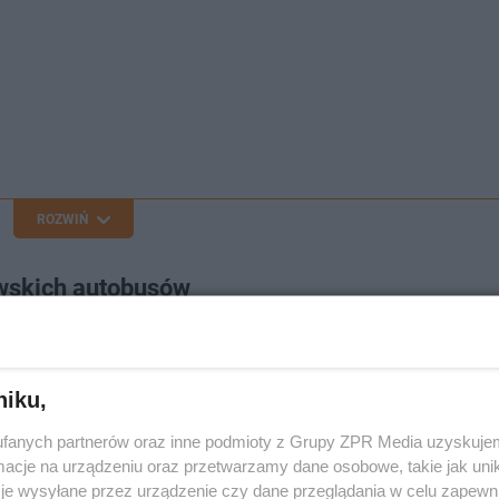
ROZWIŃ
owskich autobusów
nowie obowiązują
nowe rozkłady jazdy autobusów miejsk
 ponad
200 połączeń
. Wprowadzone ograniczenia poprawi
niku,
ydatków na
komunikację publiczną
o kwotę wynoszącą
3
fanych partnerów oraz inne podmioty z Grupy ZPR Media uzyskujem
 funkcjonowanie spółki okazało się niewystarczająca.
cje na urządzeniu oraz przetwarzamy dane osobowe, takie jak unika
je wysyłane przez urządzenie czy dane przeglądania w celu zapewn