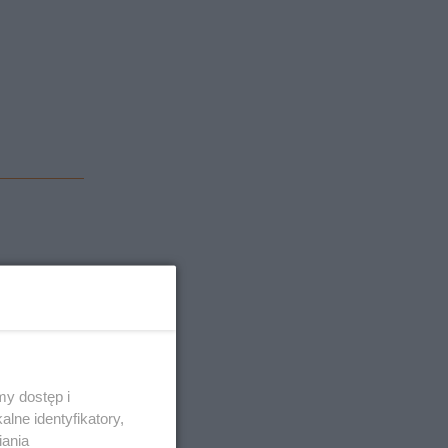
ich
.
ły jednak
 241 264
y dostęp i
lne identyfikatory,
iania