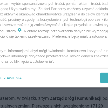
klam, wybór spersonalizowanych treści, pomiar reklam i treści, bad
 Podstawowej nr 3 w Lesznie
 zgodą Użytkownika my i Zaufani Partnerzy możemy używać dokład
az aktywnie skanować charakterystykę urządzenia do celów identyfi
ść, prosimy o zgodę na korzystanie z tych technologii poprzez klikn
a i zawsze możesz ją zmienić/wycofać klikając przycisk ustawień pr
ogu strony
. Niektóre rodzaje przetwarzania danych nie wymagaj
iwić się takiemu przetwarzaniu. Preferencje będą miały zastosowanie
szymi informacjami, abyś mógł świadomie i komfortowo korzystać z
gółowe informacje dotyczące przetwarzania Twoich danych znajdzi
s
oraz po kliknięciu w „Ustawienia”.
USTAWIENIA
asażerom. W związku z tym
Zarząd Dróg i Komunikacji
po
tualnych zmian. Pierwsze z nich uwzględniono
17 i 29