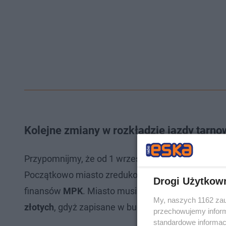
Kolejne zmiany w rozkładzie jazdy tarn
Przypomnijmy, że od 1 września 2022 roku w Tar
Początkowo miasto zredukowało liczbę kursów o
Drogi Użytkow
finansów
MPK
. Miasto musiało zwiększyć plan w
My, naszych 1162 zau
złotych
, gdyż zapisane w budżecie
27 milionów
na
przechowujemy informa
standardowe informac