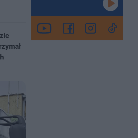
zie
trzymał
ch