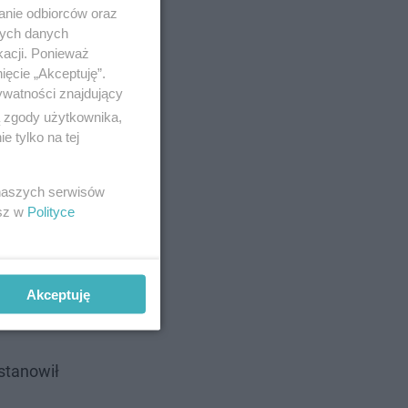
anie odbiorców oraz
nych danych
kacji. Ponieważ
ięcie „Akceptuję”.
ywatności znajdujący
ą zgody użytkownika,
 tylko na tej
 naszych serwisów
esz w
Polityce
Akceptuję
stanowił