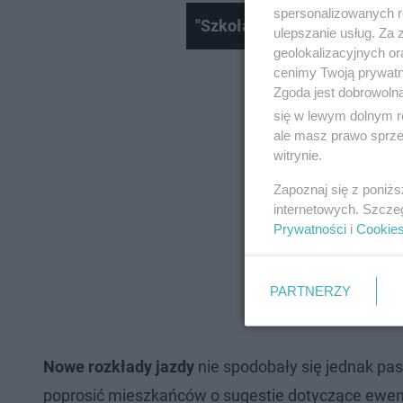
spersonalizowanych re
"Szkoła do hymnu" w Szkole
ulepszanie usług. Za
geolokalizacyjnych or
cenimy Twoją prywatno
Zgoda jest dobrowoln
się w lewym dolnym r
ale masz prawo sprzec
witrynie.
Zapoznaj się z poniż
internetowych. Szcze
Prywatności
i
Cookie
PARTNERZY
Nowe rozkłady jazdy
nie spodobały się jednak p
poprosić mieszkańców o sugestie dotyczące ewen