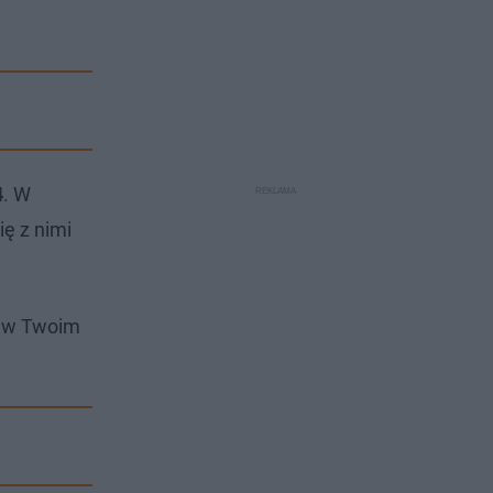
4
. W
ię z nimi
i w Twoim