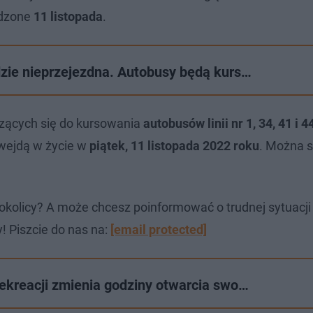
adzone
11 listopada
.
dzie nieprzejezdna. Autobusy będą kurs…
ących się do kursowania
autobusów linii nr 1, 34, 41 i 4
 wejdą w życie w
piątek, 11 listopada 2022 roku
. Można s
okolicy? A może chcesz poinformować o trudnej sytuacj
! Piszcie do nas na:
[email protected]
Rekreacji zmienia godziny otwarcia swo…