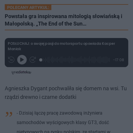
POLECANY ARTYKUŁ:
Powstała gra inspirowana mitologią słowiańską i
Małopolską. „The End of the Sun…
POSŁUCHAJ: o swojej pasji do motorsportu opowiada Kacper
Maniak
L
P
P
P
-
17:08
G
o
r
r
o
z
r
a
z
z
o
a
d
e
e
s
j
t
e
w
w
a
d
i
i
ł
:
ń
ń
y
c
1
1
1
Agnieszka Dygant pochwaliła się domem na wsi. Tu
z
.
0
0
a
s
4
s
s
rządzi drewno i czarne dodatki
Â
6
d
d
%
o
o
t
p
u
r
- Dzisiaj łączę pracę zawodową inżyniera
ł
z
u
o
samochodów wyścigowych klasy GT3, dość
d
u
nietypowych na rynku polskim, ze startami w