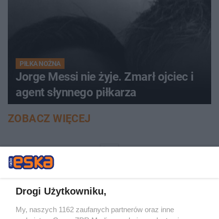
PIŁKA NOŻNA
Jorge Messi nie żyje. Zmarł ojciec i
agent słynnego piłkarza
ZOBACZ WIĘCEJ
Drogi Użytkowniku,
My, naszych 1162 zaufanych partnerów oraz inne