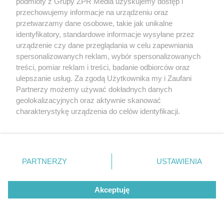
podmioty z Grupy ZPR Media uzyskujemy dostęp i
przechowujemy informacje na urządzeniu oraz
przetwarzamy dane osobowe, takie jak unikalne
identyfikatory, standardowe informacje wysyłane przez
urządzenie czy dane przeglądania w celu zapewniania
spersonalizowanych reklam, wybór spersonalizowanych
treści, pomiar reklam i treści, badanie odbiorców oraz
ulepszanie usług. Za zgodą Użytkownika my i Zaufani
Partnerzy możemy używać dokładnych danych
geolokalizacyjnych oraz aktywnie skanować
charakterystykę urządzenia do celów identyfikacji.
Ponieważ cenimy Twoją prywatność, prosimy o zgodę na
korzystanie z tych technologii poprzez kliknięcie
„Akceptuję”. Zgoda jest dobrowolna i zawsze możesz ją
zmienić/wycofać klikając przycisk ustawień prywatności
PARTNERZY
USTAWIENIA
znajdujący się w lewym dolnym rogu strony
. Niektóre
rodzaje przetwarzania danych nie wymagają zgody
Żaden utwór zamieszczony w serwisie nie może być powielany i
Akceptuję
użytkownika, ale masz prawo sprzeciwić się takiemu
rozpowszechniany lub dalej rozpowszechniany w jakikolwiek sposób (w
przetwarzaniu. Preferencje będą miały zastosowanie tylko
tym także elektroniczny lub mechaniczny) na jakimkolwiek polu
na tej witrynie.
eksploatacji w jakiejkolwiek formie, włącznie z umieszczaniem w
Internecie bez pisemnej zgody właściciela praw. Jakiekolwiek użycie lub