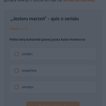
gorące newsy! Piszcie do nas na:
[email protected]
„Jezioro marzeń” - quiz o serialu
Pytanie 1 z 13
Pełne imię bohaterki granej przez Katie Holmes to:
Joselyn
Josephine
Jennilyn