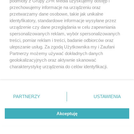
podmioty z Grupy ZPR Media uzyskujemy dostęp i
przechowujemy informacje na urządzeniu oraz
przetwarzamy dane osobowe, takie jak unikalne
identyfikatory, standardowe informacje wysyłane przez
urządzenie czy dane przeglądania w celu zapewniania
spersonalizowanych reklam, wybór spersonalizowanych
treści, pomiar reklam i treści, badanie odbiorców oraz
ulepszanie usług. Za zgodą Użytkownika my i Zaufani
Partnerzy możemy używać dokładnych danych
geolokalizacyjnych oraz aktywnie skanować
charakterystykę urządzenia do celów identyfikacji.
Ponieważ cenimy Twoją prywatność, prosimy o zgodę na
korzystanie z tych technologii poprzez kliknięcie
Żaden utwór zamieszczony w serwisie nie może być powielany i
„Akceptuję”. Zgoda jest dobrowolna i zawsze możesz ją
rozpowszechniany lub dalej rozpowszechniany w jakikolwiek sposób (w
tym także elektroniczny lub mechaniczny) na jakimkolwiek polu
zmienić/wycofać klikając przycisk ustawień prywatności
eksploatacji w jakiejkolwiek formie, włącznie z umieszczaniem w
PARTNERZY
USTAWIENIA
znajdujący się w lewym dolnym rogu strony
. Niektóre
Internecie bez pisemnej zgody właściciela praw. Jakiekolwiek użycie lub
wykorzystanie utworów w całości lub w części z naruszeniem prawa,
rodzaje przetwarzania danych nie wymagają zgody
tzn. bez właściwej zgody, jest zabronione pod groźbą kary i może być
Akceptuję
użytkownika, ale masz prawo sprzeciwić się takiemu
ścigane prawnie.
przetwarzaniu. Preferencje będą miały zastosowanie tylko
na tej witrynie.