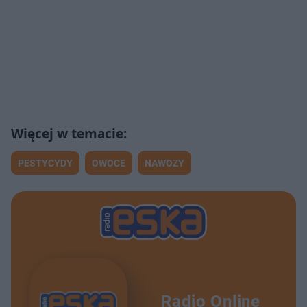
PESTYCYDY
OWOCE
NAWOZY
Radio Online