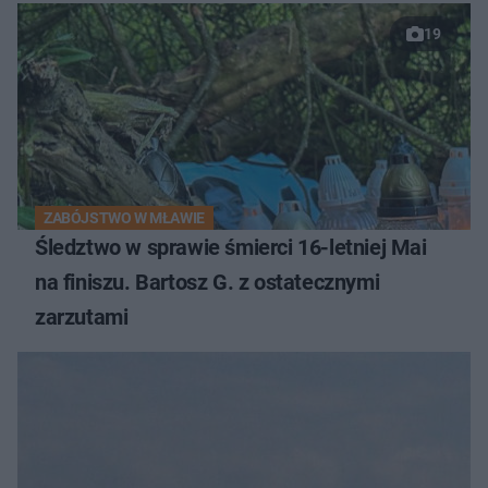
19
ZABÓJSTWO W MŁAWIE
Śledztwo w sprawie śmierci 16-letniej Mai
na finiszu. Bartosz G. z ostatecznymi
zarzutami