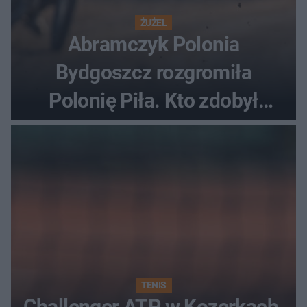
ŻUŻEL
Abramczyk Polonia
Bydgoszcz rozgromiła
Polonię Piła. Kto zdobył
najwięcej punktów?
TENIS
Challenger ATP w Kozerkach.