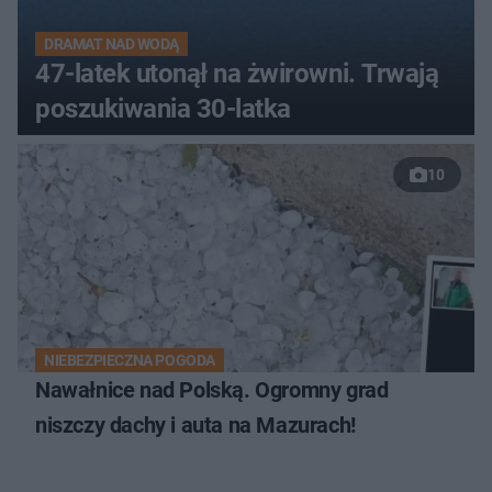
DRAMAT NAD WODĄ
47-latek utonął na żwirowni. Trwają
poszukiwania 30-latka
10
NIEBEZPIECZNA POGODA
Nawałnice nad Polską. Ogromny grad
niszczy dachy i auta na Mazurach!