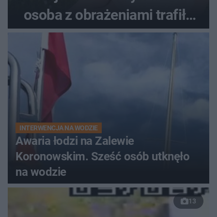
osoba z obrażeniami trafiła
do szpitala
INTERWENCJA NA WODZIE
Awaria łodzi na Zalewie
Koronowskim. Sześć osób utknęło
na wodzie
13