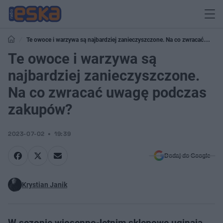
Te owoce i warzywa są najbardziej zanieczyszczone. Na co zwracać
uwagę podczas zakupów?
Te owoce i warzywa są
najbardziej zanieczyszczone.
Na co zwracać uwagę podczas
zakupów?
2023-07-02
19:39
Dodaj do Google
Krystian Janik
W sezonie wiosenno-letnim sklepowe uginają