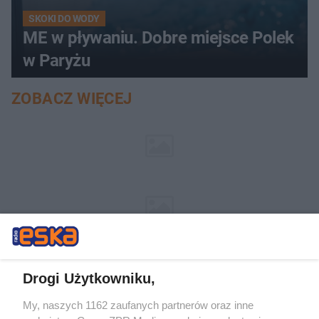
SKOKI DO WODY
ME w pływaniu. Dobre miejsce Polek
w Paryżu
ZOBACZ WIĘCEJ
Drogi Użytkowniku,
My, naszych 1162 zaufanych partnerów oraz inne