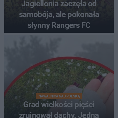
Jagiellonia zaczęła od
samobója, ale pokonała
słynny Rangers FC
NAWAŁNICA NAD POLSKĄ
Grad wielkości pięści
zrujnował dachy. Jedna