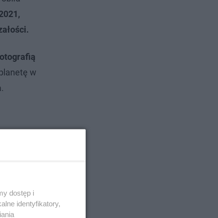
2021,
ałości.
otografią
planetę w
a.
y dostęp i
lne identyfikatory,
iania