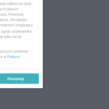
anie odbiorców oraz
nych danych
kacji. Ponieważ
ięcie „Akceptuję”.
ywatności znajdujący
ą zgody użytkownika,
 tylko na tej
 naszych serwisów
esz w
Polityce
Akceptuję