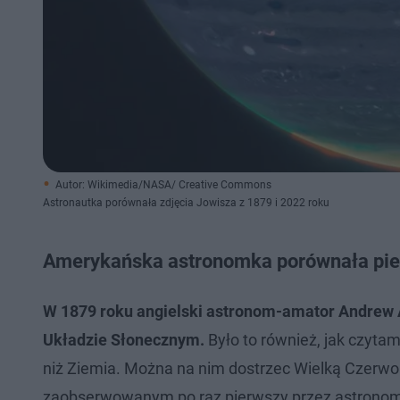
Autor: Wikimedia/NASA/ Creative Commons
Astronautka porównała zdjęcia Jowisza z 1879 i 2022 roku
Amerykańska astronomka porównała pier
W 1879 roku angielski astronom-amator Andrew 
Układzie Słonecznym.
Było to również, jak czytam
niż Ziemia. Można na nim dostrzec Wielką Czerw
zaobserwowanym po raz pierwszy przez astronomó