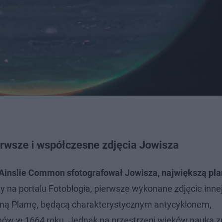
wsze i współczesne zdjęcia Jowisza
Ainslie Common sfotografował Jowisza, największą pla
y na portalu Fotoblogia, pierwsze wykonane zdjęcie inne
oną Plamę, będącą charakterystycznym antycyklonem,
w w 1664 roku. Jednak na przestrzeni wieków nauka zr