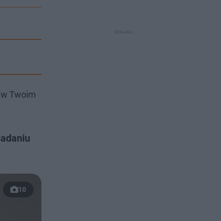
i w Twoim
iadaniu
10