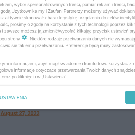
klam, wybór spersonalizowanych treści, pomiar reklam i treści, bad
 zgodą Użytkownika my i Zaufani Partnerzy możemy używać dokład
az aktywnie skanować charakterystykę urządzenia do celów identyfi
ść, prosimy o zgodę na korzystanie z tych technologii poprzez klikn
a i zawsze możesz ją zmienić/wycofać klikając przycisk ustawień pr
ogu strony
. Niektóre rodzaje przetwarzania danych nie wymagaj
iwić się takiemu przetwarzaniu. Preferencje będą miały zastosowanie
szymi informacjami, abyś mógł świadomie i komfortowo korzystać z
gółowe informacje dotyczące przetwarzania Twoich danych znajdzi
en of Jupiter in 1879 vs. the most recent
s
oraz po kliknięciu w „Ustawienia”.
r taken by JWST:
witter.com/we2HRTe49S
USTAWIENIA
ine 🌌🔭 (@astro_jaz)
August 27, 2022