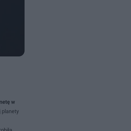
netę w
j planety
obiła