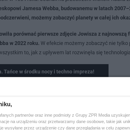
leskopowi Jamesa Webba, budowanemu w latach 2007–
odczerwieni, możemy zobaczyć planety w całej ich okaz
iła porównać pierwsze zdjęcie Jowisza z najnowszą f
ba w 2022 roku.
W efekcie możemy zobaczyć nie tylko 
wszystkim to, jak z upływem lat rozwinęła się technologi
. Tańce w środku nocy i techno impreza!
niku,
fanych partnerów oraz inne podmioty z Grupy ZPR Media uzyskujem
cje na urządzeniu oraz przetwarzamy dane osobowe, takie jak unika
je wysyłane przez urządzenie czy dane przeglądania w celu zapewn