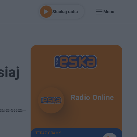
Słuchaj radia
Menu
siaj
Radio Online
daj do Google
TERAZ GRAMY