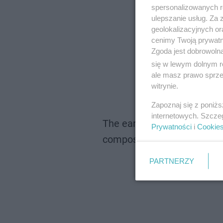
spersonalizowanych re
ulepszanie usług. Za
geolokalizacyjnych or
cenimy Twoją prywatno
Zgoda jest dobrowoln
się w lewym dolnym r
ale masz prawo sprzec
witrynie.
Zapoznaj się z poniż
internetowych. Szcze
The earliest image ever tak
Prywatności
i
Cookie
composite image of Jupite
pic.t
PARTNERZY
— Jasm