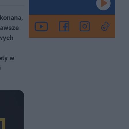
ykonana,
 zawsze
owych
ety w
i