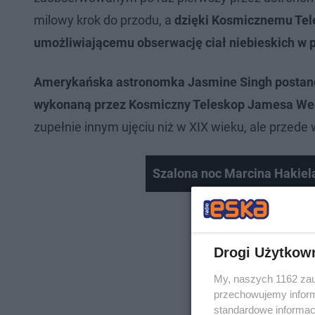
milowy krok do przodu, a
dzięki Kosmicznemu Te
umożliwiającemu obserwację ciał niebieskich w p
Amerykańska astronomka Jasmine Singh postanow
wykonaną przez Kosmiczny Teleskop Jamesa Web
zupełnie innym ujęciu niż w XIX wieku, ale przede 
Szalona noc Marcina Hakiela
Drogi Użytkow
My, naszych 1162 zau
przechowujemy informa
standardowe informac