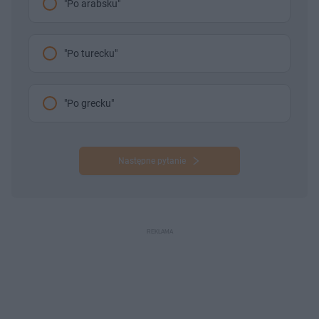
"Po arabsku"
"Po turecku"
"Po grecku"
Następne pytanie