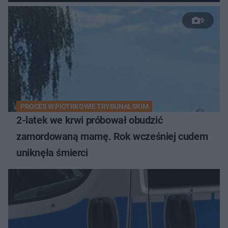
9
PROCES W PIOTRKOWIE TRYBUNALSKIM
2-latek we krwi próbował obudzić
zamordowaną mamę. Rok wcześniej cudem
uniknęła śmierci