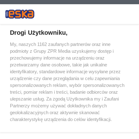
Drogi Użytkowniku,
My, naszych 1162 zaufanych partnerów oraz inne
Żaden utwór zamieszczony w serwisie nie może być powielany i
podmioty z Grupy ZPR Media uzyskujemy dostęp i
rozpowszechniany lub dalej rozpowszechniany w jakikolwiek sposób (w
przechowujemy informacje na urządzeniu oraz
tym także elektroniczny lub mechaniczny) na jakimkolwiek polu
eksploatacji w jakiejkolwiek formie, włącznie z umieszczaniem w
przetwarzamy dane osobowe, takie jak unikalne
Internecie bez pisemnej zgody właściciela praw. Jakiekolwiek użycie lub
identyfikatory, standardowe informacje wysyłane przez
wykorzystanie utworów w całości lub w części z naruszeniem prawa,
tzn. bez właściwej zgody, jest zabronione pod groźbą kary i może być
urządzenie czy dane przeglądania w celu zapewniania
ścigane prawnie.
spersonalizowanych reklam, wybór spersonalizowanych
treści, pomiar reklam i treści, badanie odbiorców oraz
ulepszanie usług. Za zgodą Użytkownika my i Zaufani
Partnerzy możemy używać dokładnych danych
geolokalizacyjnych oraz aktywnie skanować
charakterystykę urządzenia do celów identyfikacji.
Ponieważ cenimy Twoją prywatność, prosimy o zgodę na
O nas
korzystanie z tych technologii poprzez kliknięcie
Informacje prawne