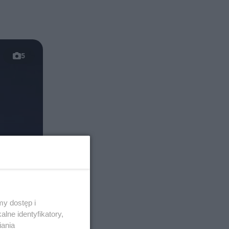
5
y dostęp i
lne identyfikatory,
iania