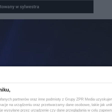
towany w sylwestra
niku,
fanych partnerów oraz inne podmioty z Grupy ZPR Media uzyskujem
cje na urządzeniu oraz przetwarzamy dane osobowe, takie jak unika
je wysyłane przez urządzenie czy dane przeglądania w celu zapewn