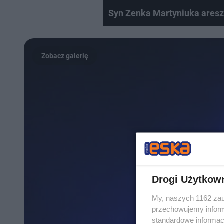
Syn Zenka Martyniuka aresz
Drogi Użytkow
My, naszych 1162 zau
przechowujemy informa
standardowe informac