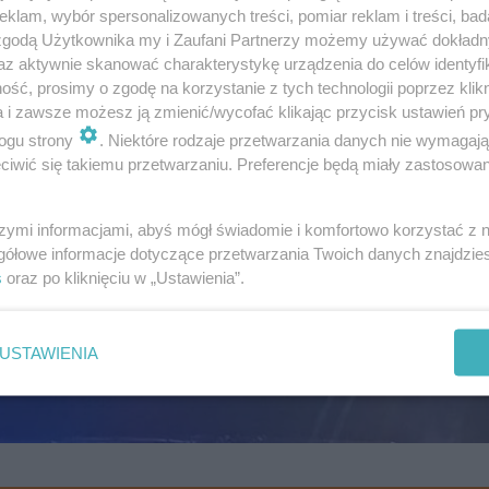
klam, wybór spersonalizowanych treści, pomiar reklam i treści, bad
 zgodą Użytkownika my i Zaufani Partnerzy możemy używać dokład
az aktywnie skanować charakterystykę urządzenia do celów identyfi
ść, prosimy o zgodę na korzystanie z tych technologii poprzez klikn
a i zawsze możesz ją zmienić/wycofać klikając przycisk ustawień pr
ogu strony
. Niektóre rodzaje przetwarzania danych nie wymagaj
iwić się takiemu przetwarzaniu. Preferencje będą miały zastosowanie
szymi informacjami, abyś mógł świadomie i komfortowo korzystać z
gółowe informacje dotyczące przetwarzania Twoich danych znajdzi
s
oraz po kliknięciu w „Ustawienia”.
USTAWIENIA