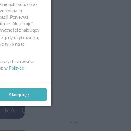
anie odbiorców oraz
nych danych
kacji. Ponieważ
ięcie „Akceptuję”.
ywatności znajdujący
ą zgody użytkownika,
 tylko na tej
 naszych serwisów
esz w
Polityce
Akceptuję