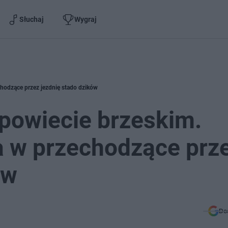
Słuchaj
Wygraj
hodzące przez jezdnię stado dzików
powiecie brzeskim.
 w przechodzące prz
ów
Do