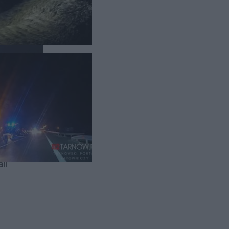
ieczornych
li