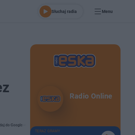
Słuchaj radia
Menu
ez
Radio Online
daj do Google
TERAZ GRAMY