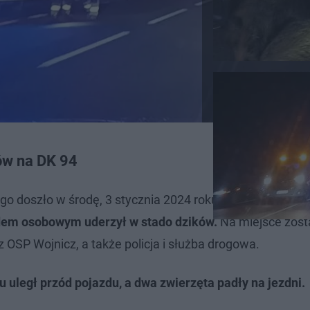
ów na DK 94
o doszło w środę, 3 stycznia 2024 roku, w godzinach w
em osobowym uderzył w stado dzików.
Na miejsce zosta
 OSP Wojnicz, a także policja i służba drogowa.
u uległ przód pojazdu, a dwa zwierzęta padły na jezdni.