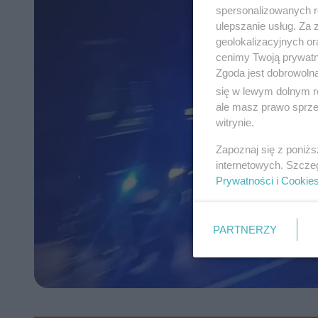
spersonalizowanych re
ulepszanie usług. Za
geolokalizacyjnych or
cenimy Twoją prywatno
Zgoda jest dobrowoln
się w lewym dolnym r
ale masz prawo sprzec
witrynie.
Zapoznaj się z poniż
internetowych. Szcze
Prywatności
i
Cookie
PARTNERZY