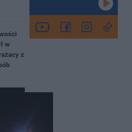
owości
ł w
rażacy z
osób