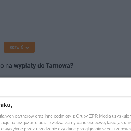
ROZWIŃ
ło na wypłaty do Tarnowa?
dy Miejskiej, zwiększą budżet miasta o środki z Funduszu
 złotych
, które zostaną przeznaczone na realizację wypła
m Usług Społecznych. Dofinansowanie w wysokości 3 tysi
niku,
 odpowiednie wnioski i zostały one pozytywnie zweryfiko
fanych partnerów oraz inne podmioty z Grupy ZPR Media uzyskujem
cje na urządzeniu oraz przetwarzamy dane osobowe, takie jak unika
je wysyłane przez urządzenie czy dane przeglądania w celu zapewn