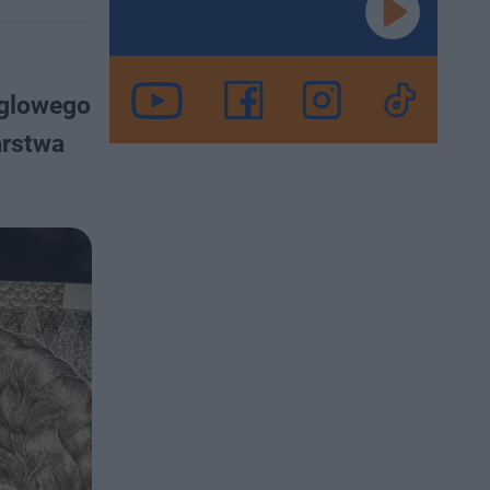
ęglowego
arstwa