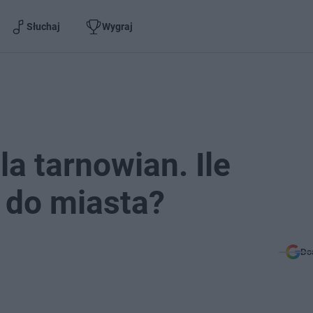
Słuchaj
Wygraj
a tarnowian. Ile
 do miasta?
Do