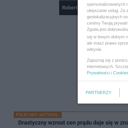
spersonalizowanych re
Robert Lewandowski po mec
ulepszanie usług. Za
geolokalizacyjnych or
cenimy Twoją prywatno
Zgoda jest dobrowoln
się w lewym dolnym r
ale masz prawo sprzec
witrynie.
Zapoznaj się z poniż
internetowych. Szcze
Prywatności
i
Cookie
PARTNERZY
POLECANY ARTYKUŁ:
Drastyczny wzrost cen prądu daje się w z