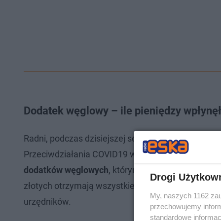
Dodatek węglowy – ile pieniędzy wpłynę
Radni, podczas dzisiejszej sesji nadzwyczajnej Ra
Przeciwdziałania COVID19 w wysokości
5 446 800
dodatków węglowych
, którymi zajmie się Centru
Drogi Użytkow
złotych otrzymają wszystkie osoby, które złożyły
My, naszych 1162 zau
urzędników.
przechowujemy informa
standardowe informac