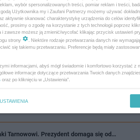
klam, wybór spersonalizowanych treści, pomiar reklam i treści, bad
zu z Holandią
 zgodą Użytkownika my i Zaufani Partnerzy możemy używać dokład
az aktywnie skanować charakterystykę urządzenia do celów identyfi
ść, prosimy o zgodę na korzystanie z tych technologii poprzez klikn
a i zawsze możesz ją zmienić/wycofać klikając przycisk ustawień pr
ogu strony
. Niektóre rodzaje przetwarzania danych nie wymagaj
iwić się takiemu przetwarzaniu. Preferencje będą miały zastosowanie
szymi informacjami, abyś mógł świadomie i komfortowo korzystać z
gółowe informacje dotyczące przetwarzania Twoich danych znajdzi
s
oraz po kliknięciu w „Ustawienia”.
USTAWIENIA
naki Tarnowowi. Prezydent domaga się od…