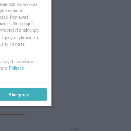
anie odbiorców oraz
nych danych
kacji. Ponieważ
ięcie „Akceptuję”.
ywatności znajdujący
ą zgody użytkownika,
 tylko na tej
 naszych serwisów
esz w
Polityce
Akceptuję