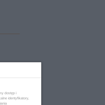
t
ęcy
wane przez
y dostęp i
lne identyfikatory,
iania