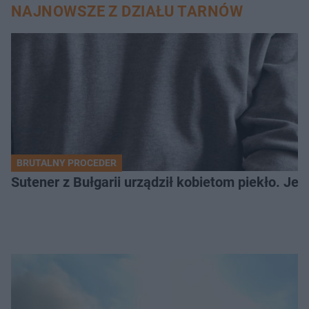
NAJNOWSZE Z DZIAŁU TARNÓW
BRUTALNY PROCEDER
Sutener z Bułgarii urządził kobietom piekło. Jedn