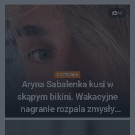
62
ROZRYWKA
Aryna Sabalenka kusi w
skąpym bikini. Wakacyjne
nagranie rozpala zmysły
fanów