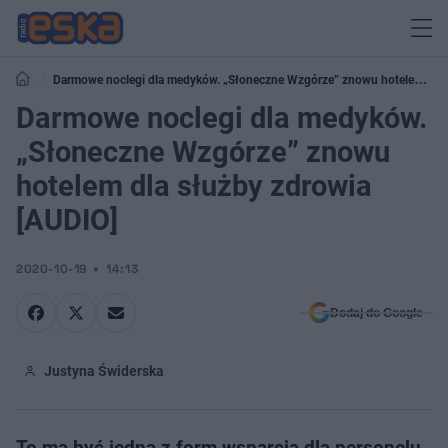
Darmowe noclegi dla medyków. „Słoneczne Wzgórze” znowu hotelem dla
służby zdrowia [AUDIO]
Darmowe noclegi dla medyków.
„Słoneczne Wzgórze” znowu
hotelem dla służby zdrowia
[AUDIO]
2020-10-19
14:13
Dodaj do Google
Justyna Świderska
To ma być jedna z form wsparcia dla personelu