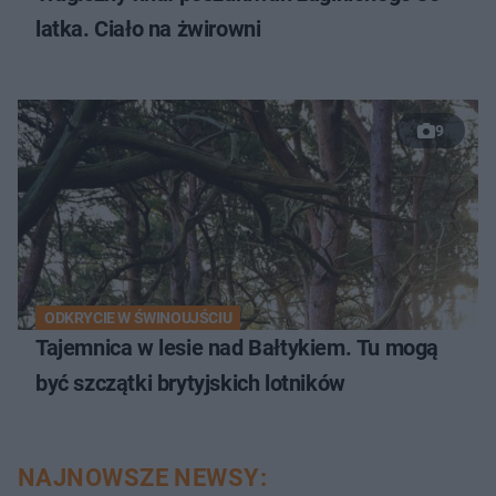
latka. Ciało na żwirowni
9
ODKRYCIE W ŚWINOUJŚCIU
Tajemnica w lesie nad Bałtykiem. Tu mogą
być szczątki brytyjskich lotników
NAJNOWSZE NEWSY: