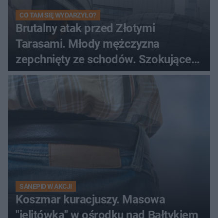
CO TAM SIĘ WYDARZYŁO?
Brutalny atak przed Złotymi
Tarasami. Młody mężczyzna
zepchnięty ze schodów. Szokujące
nagranie krąży po sieci
SANEPID W AKCJI
Koszmar kuracjuszy. Masowa
"jelitówka" w ośrodku nad Bałtykiem