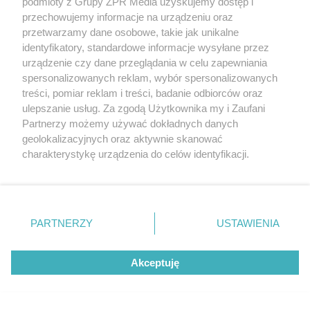
podmioty z Grupy ZPR Media uzyskujemy dostęp i
aucie
przechowujemy informacje na urządzeniu oraz
przetwarzamy dane osobowe, takie jak unikalne
identyfikatory, standardowe informacje wysyłane przez
urządzenie czy dane przeglądania w celu zapewniania
spersonalizowanych reklam, wybór spersonalizowanych
treści, pomiar reklam i treści, badanie odbiorców oraz
ulepszanie usług. Za zgodą Użytkownika my i Zaufani
Partnerzy możemy używać dokładnych danych
geolokalizacyjnych oraz aktywnie skanować
charakterystykę urządzenia do celów identyfikacji.
Oszustwo w powiecie trzebnickim.
Ponieważ cenimy Twoją prywatność, prosimy o zgodę na
Małżeństwo seniorów straciło 240
korzystanie z tych technologii poprzez kliknięcie
„Akceptuję”. Zgoda jest dobrowolna i zawsze możesz ją
000 zł
zmienić/wycofać klikając przycisk ustawień prywatności
PARTNERZY
USTAWIENIA
znajdujący się w lewym dolnym rogu strony
. Niektóre
ZOBACZ WIĘCEJ
rodzaje przetwarzania danych nie wymagają zgody
Akceptuję
użytkownika, ale masz prawo sprzeciwić się takiemu
przetwarzaniu. Preferencje będą miały zastosowanie tylko
na tej witrynie.