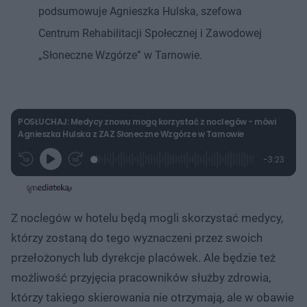
podsumowuje Agnieszka Hulska, szefowa
Centrum Rehabilitacji Społecznej i Zawodowej
„Słoneczne Wzgórze” w Tarnowie.
POSŁUCHAJ: Medycy znowu mogą korzystać z noclegów - mówi
Agnieszka Hulska z ZAZ Słoneczne Wzgórze w Tarnowie
L
P
P
P
-
3:23
G
o
r
r
o
z
r
a
z
z
o
a
d
e
e
s
j
t
e
w
w
a
d
i
i
ł
:
ń
ń
y
Z noclegów w hotelu będą mogli skorzystać medycy,
c
7
1
1
z
.
0
0
a
którzy zostaną do tego wyznaczeni przez swoich
s
3
s
s
Â
6
d
d
przełożonych lub dyrekcje placówek. Ale będzie też
%
o
o
t
p
możliwość przyjęcia pracowników służby zdrowia,
u
r
ł
z
którzy takiego skierowania nie otrzymają, ale w obawie
u
o