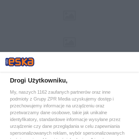
Drogi Użytkowniku,
My, naszych 1162 zaufanych partnerów oraz inne
Żaden utwór zamieszczony w serwisie nie może być powielany i
podmioty z Grupy ZPR Media uzyskujemy dostęp i
rozpowszechniany lub dalej rozpowszechniany w jakikolwiek sposób (w
przechowujemy informacje na urządzeniu oraz
tym także elektroniczny lub mechaniczny) na jakimkolwiek polu
eksploatacji w jakiejkolwiek formie, włącznie z umieszczaniem w
przetwarzamy dane osobowe, takie jak unikalne
Internecie bez pisemnej zgody właściciela praw. Jakiekolwiek użycie lub
identyfikatory, standardowe informacje wysyłane przez
wykorzystanie utworów w całości lub w części z naruszeniem prawa,
tzn. bez właściwej zgody, jest zabronione pod groźbą kary i może być
urządzenie czy dane przeglądania w celu zapewniania
ścigane prawnie.
spersonalizowanych reklam, wybór spersonalizowanych