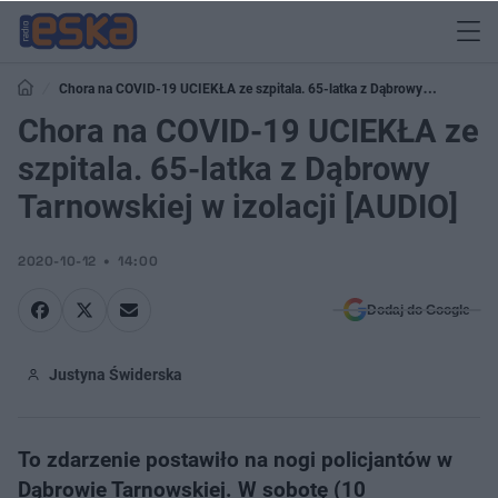
Chora na COVID-19 UCIEKŁA ze szpitala. 65-latka z Dąbrowy
Tarnowskiej w izolacji [AUDIO]
Chora na COVID-19 UCIEKŁA ze
szpitala. 65-latka z Dąbrowy
Tarnowskiej w izolacji [AUDIO]
2020-10-12
14:00
Dodaj do Google
Justyna Świderska
To zdarzenie postawiło na nogi policjantów w
Dąbrowie Tarnowskiej. W sobotę (10