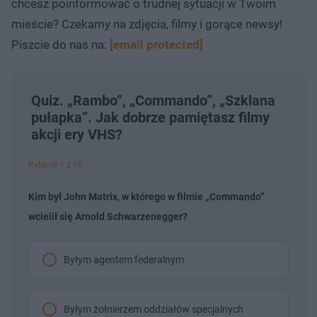
chcesz poinformować o trudnej sytuacji w Twoim
mieście? Czekamy na zdjęcia, filmy i gorące newsy!
Piszcie do nas na:
[email protected]
Quiz. „Rambo”, „Commando”, „Szklana
pułapka”. Jak dobrze pamiętasz filmy
akcji ery VHS?
Pytanie 1 z 10
Kim był John Matrix, w którego w filmie „Commando”
wcielił się Arnold Schwarzenegger?
Byłym agentem federalnym
Byłym żołnierzem oddziałów specjalnych