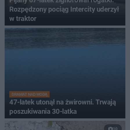
Rozpędzony pociąg Intercity uderzył
w traktor
DRAMAT NAD WODĄ
47-latek utonął na żwirowni. Trwają
poszukiwania 30-latka
10