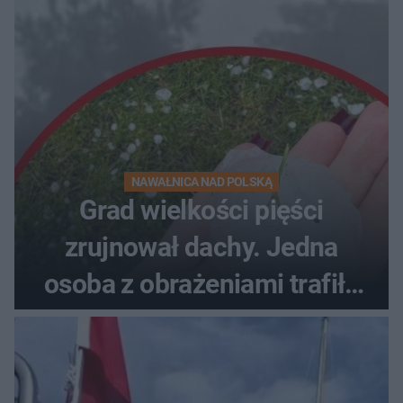
NAWAŁNICA NAD POLSKĄ
Grad wielkości pięści
zrujnował dachy. Jedna
osoba z obrażeniami trafiła
do szpitala