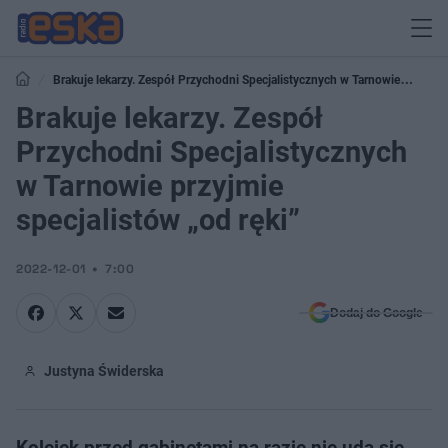
Brakuje lekarzy. Zespół Przychodni Specjalistycznych w Tarnowie
przyjmie specjalistów „od ręki”
Brakuje lekarzy. Zespół
Przychodni Specjalistycznych
w Tarnowie przyjmie
specjalistów „od ręki”
2022-12-01
7:00
Dodaj do Google
Justyna Świderska
Kolejek przed gabinetami na razie nie uda się