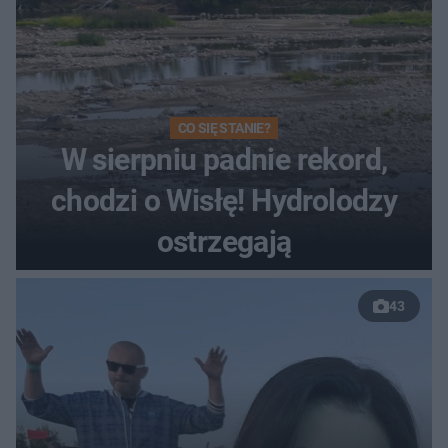
CO SIĘ STANIE?
W sierpniu padnie rekord,
chodzi o Wisłę! Hydrolodzy
ostrzegają
43