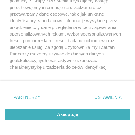
podmioty z Grupy ZPR Media uzyskujemy dostęp i
przechowujemy informacje na urządzeniu oraz
przetwarzamy dane osobowe, takie jak unikalne
identyfikatory, standardowe informacje wysyłane przez
urządzenie czy dane przeglądania w celu zapewniania
spersonalizowanych reklam, wybór spersonalizowanych
treści, pomiar reklam i treści, badanie odbiorców oraz
ulepszanie usług. Za zgodą Użytkownika my i Zaufani
Partnerzy możemy używać dokładnych danych
geolokalizacyjnych oraz aktywnie skanować
charakterystykę urządzenia do celów identyfikacji.
PIŁKA NOŻNA
Ponieważ cenimy Twoją prywatność, prosimy o zgodę na
Remis Korony i Legii w Ekstraklasie.
korzystanie z tych technologii poprzez kliknięcie
„Akceptuję”. Zgoda jest dobrowolna i zawsze możesz ją
Kto jako ostatni trafił do siatki
zmienić/wycofać klikając przycisk ustawień prywatności
PARTNERZY
USTAWIENIA
znajdujący się w lewym dolnym rogu strony
. Niektóre
ZOBACZ WIĘCEJ
rodzaje przetwarzania danych nie wymagają zgody
Akceptuję
użytkownika, ale masz prawo sprzeciwić się takiemu
przetwarzaniu. Preferencje będą miały zastosowanie tylko
na tej witrynie.