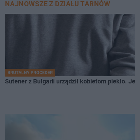
NAJNOWSZE Z DZIAŁU TARNÓW
BRUTALNY PROCEDER
Sutener z Bułgarii urządził kobietom piekło. Jedn