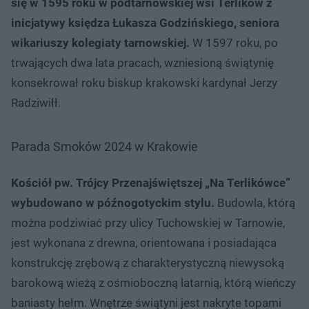
się w 1595 roku w podtarnowskiej wsi Terlików z
inicjatywy księdza Łukasza Godzińskiego, seniora
wikariuszy kolegiaty tarnowskiej.
W 1597 roku, po
trwających dwa lata pracach, wzniesioną świątynię
konsekrował roku biskup krakowski kardynał Jerzy
Radziwiłł.
Parada Smoków 2024 w Krakowie
Kościół pw. Trójcy Przenajświętszej „Na Terlikówce”
wybudowano w późnogotyckim stylu.
Budowla, którą
można podziwiać przy ulicy Tuchowskiej w Tarnowie,
jest wykonana z drewna, orientowana i posiadająca
konstrukcję zrębową z charakterystyczną niewysoką
barokową wieżą z ośmioboczną latarnią, którą wieńczy
baniasty hełm. Wnętrze świątyni jest nakryte topami