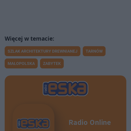
SZLAK ARCHITEKTURY DREWNIANEJ
TARNÓW
MAŁOPOLSKA
ZABYTEK
Radio Online