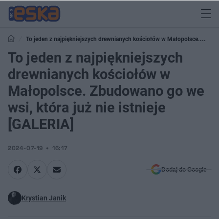
To jeden z najpiękniejszych drewnianych kościołów w Małopolsce.
Zbudowano go we wsi, która już nie istnieje [GALERIA]
To jeden z najpiękniejszych
drewnianych kościołów w
Małopolsce. Zbudowano go we
wsi, która już nie istnieje
[GALERIA]
2024-07-19
16:17
Dodaj do Google
Krystian Janik