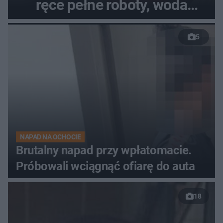
ręce pełne roboty, woda
zalewa posesje i budynki
5
NAPAD NA OCHOCIE
Brutalny napad przy wpłatomacie.
Próbowali wciągnąć ofiarę do auta
18