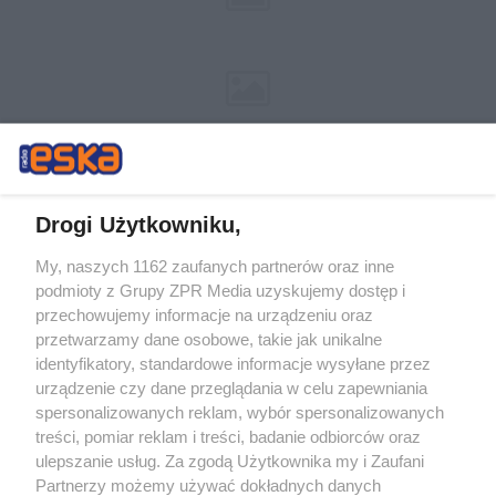
Drogi Użytkowniku,
My, naszych 1162 zaufanych partnerów oraz inne
Żaden utwór zamieszczony w serwisie nie może być powielany i
podmioty z Grupy ZPR Media uzyskujemy dostęp i
rozpowszechniany lub dalej rozpowszechniany w jakikolwiek sposób (w
przechowujemy informacje na urządzeniu oraz
tym także elektroniczny lub mechaniczny) na jakimkolwiek polu
eksploatacji w jakiejkolwiek formie, włącznie z umieszczaniem w
przetwarzamy dane osobowe, takie jak unikalne
Internecie bez pisemnej zgody właściciela praw. Jakiekolwiek użycie lub
identyfikatory, standardowe informacje wysyłane przez
wykorzystanie utworów w całości lub w części z naruszeniem prawa,
tzn. bez właściwej zgody, jest zabronione pod groźbą kary i może być
urządzenie czy dane przeglądania w celu zapewniania
ścigane prawnie.
spersonalizowanych reklam, wybór spersonalizowanych
treści, pomiar reklam i treści, badanie odbiorców oraz
ulepszanie usług. Za zgodą Użytkownika my i Zaufani
Partnerzy możemy używać dokładnych danych