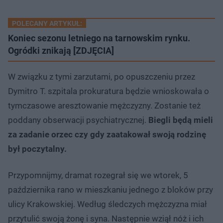
POLECANY ARTYKUŁ:
Koniec sezonu letniego na tarnowskim rynku.
Ogródki znikają [ZDJĘCIA]
W związku z tymi zarzutami, po opuszczeniu przez
Dymitro T. szpitala prokuratura będzie wnioskowała o
tymczasowe aresztowanie mężczyzny. Zostanie też
poddany obserwacji psychiatrycznej.
Biegli będą mieli
za zadanie orzec czy gdy zaatakował swoją rodzinę
był poczytalny.
Przypomnijmy, dramat rozegrał się we wtorek, 5
października rano w mieszkaniu jednego z bloków przy
ulicy Krakowskiej. Według śledczych mężczyzna miał
przytulić swoją żonę i syna. Następnie wziął nóż i ich