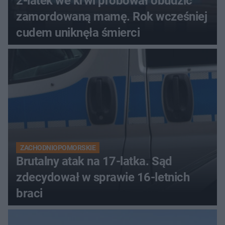
2-latek we krwi próbował obudzić
zamordowaną mamę. Rok wcześniej
cudem uniknęła śmierci
ZACHODNIOPOMORSKIE
Brutalny atak na 17-latka. Sąd
zdecydował w sprawie 16-letnich
braci