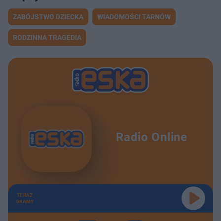
ZABÓJSTWO DZIECKA
WIADOMOŚCI TARNÓW
RODZINNA TRAGEDIA
Radio Online
TERAZ
GRAMY