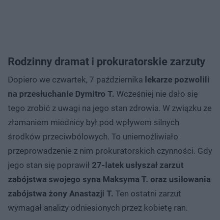
Rodzinny dramat i prokuratorskie zarzuty
Dopiero we czwartek, 7 października
lekarze pozwolili
na przesłuchanie Dymitro T.
Wcześniej nie dało się
tego zrobić z uwagi na jego stan zdrowia. W związku ze
złamaniem miednicy był pod wpływem silnych
środków przeciwbólowych. To uniemożliwiało
przeprowadzenie z nim prokuratorskich czynności. Gdy
jego stan się poprawił
27-latek usłyszał zarzut
zabójstwa swojego syna Maksyma T. oraz usiłowania
zabójstwa żony Anastazji T.
Ten ostatni zarzut
wymagał analizy odniesionych przez kobietę ran.