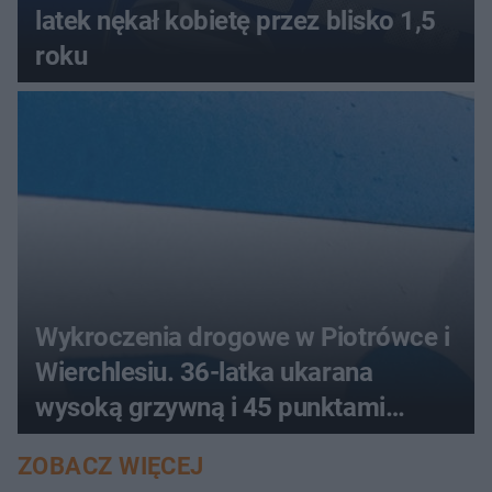
latek nękał kobietę przez blisko 1,5
roku
Wykroczenia drogowe w Piotrówce i
Wierchlesiu. 36-latka ukarana
wysoką grzywną i 45 punktami
karnymi
ZOBACZ WIĘCEJ