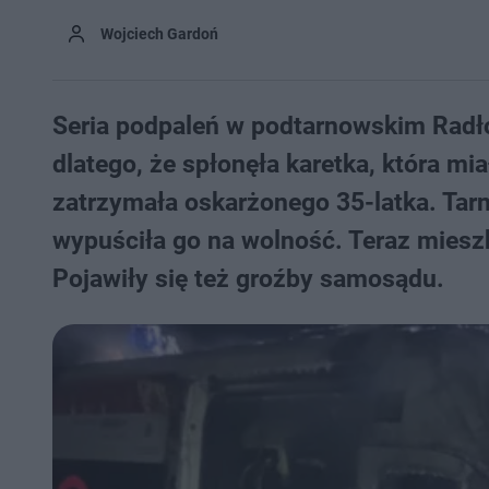
Wojciech Gardoń
Seria podpaleń w podtarnowskim Radło
dlatego, że spłonęła karetka, która mi
zatrzymała oskarżonego 35-latka. Tar
wypuściła go na wolność. Teraz mieszk
Pojawiły się też groźby samosądu.