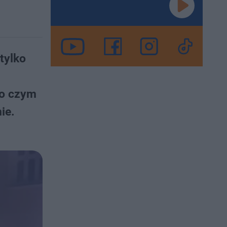
tylko
po czym
ie.