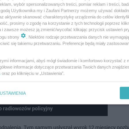
klam, wybór spersonalizowanych treści, pomiar reklam i treści, bad
 zgodą Użytkownika my i Zaufani Partnerzy możemy używać dokład
az aktywnie skanować charakterystykę urządzenia do celów identyfi
ść, prosimy o zgodę na korzystanie z tych technologii poprzez klikn
a i zawsze możesz ją zmienić/wycofać klikając przycisk ustawień pr
ogu strony
. Niektóre rodzaje przetwarzania danych nie wymagaj
iwić się takiemu przetwarzaniu. Preferencje będą miały zastosowanie
szymi informacjami, abyś mógł świadomie i komfortowo korzystać z
gółowe informacje dotyczące przetwarzania Twoich danych znajdzi
s
oraz po kliknięciu w „Ustawienia”.
USTAWIENIA
 o radiowozów policyjny
podpalenia. Tym samym usłyszał wyrok 12 miesięcy pozb