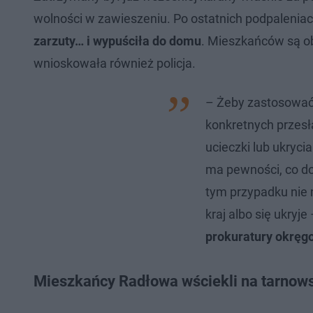
wolności w zawieszeniu. Po ostatnich podpalenia
zarzuty… i wypuściła do domu
. Mieszkańców są ob
wnioskowała również policja.
– Żeby zastosować
konkretnych przesł
ucieczki lub ukryci
ma pewności, co do
tym przypadku nie 
kraj albo się ukryje
prokuratury okręg
Mieszkańcy Radłowa wściekli na tarnow