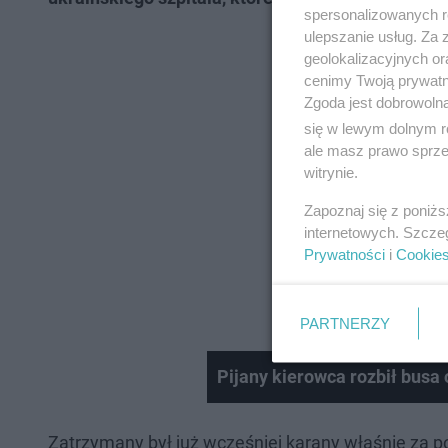
spersonalizowanych re
ulepszanie usług. Za
geolokalizacyjnych or
cenimy Twoją prywatno
Zgoda jest dobrowoln
się w lewym dolnym r
ale masz prawo sprzec
witrynie.
Zapoznaj się z poniż
internetowych. Szcze
Prywatności
i
Cookie
PARTNERZY
Pijany kierowca rozbił busa
Zatrzymany był już wcześniej karany właśnie za 