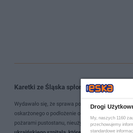
Karetki ze Śląska spłonęły pod Tarnowe
Wydawało się, że sprawa podpaleń w Radłowie zost
Drogi Użytkow
oskarżonego o podłożenie ognia w kilku miejscach
My, naszych 1160 zau
pożarami pustostanu, nieużytku rolnego oraz skła
przechowujemy informa
standardowe informac
ukraińskiego szpitala, które przyjechały do Radł