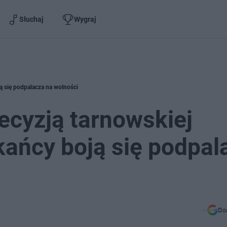
Słuchaj
Wygraj
ą się podpalacza na wolności
ecyzją tarnowskiej
kańcy boją się podpal
Do