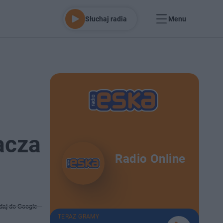
Słuchaj radia
Menu
acza
Radio Online
daj do Google
TERAZ GRAMY