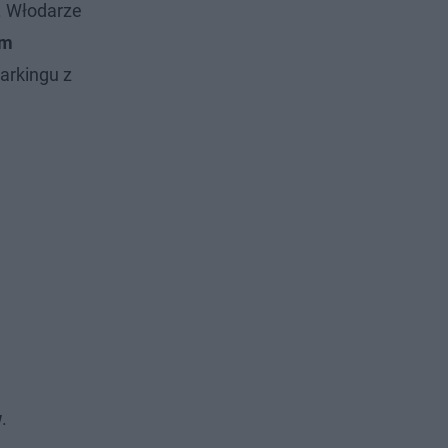
. Włodarze
ym
arkingu z
w
.