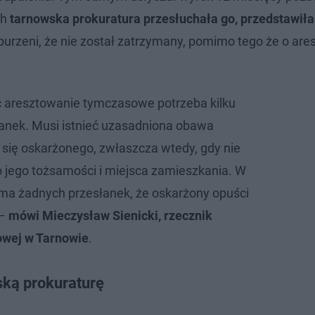
ch
tarnowska prokuratura przesłuchała go, przedstawił
urzeni, że nie został zatrzymany, pomimo tego że o are
 aresztowanie tymczasowe potrzeba kilku
anek. Musi istnieć uzasadniona obawa
a się oskarżonego, zwłaszcza wtedy, gdy nie
 jego tożsamości i miejsca zamieszkania. W
ma żadnych przesłanek, że oskarżony opuści
 –
mówi Mieczysław Sienicki, rzecznik
owej w Tarnowie
.
ską prokuraturę