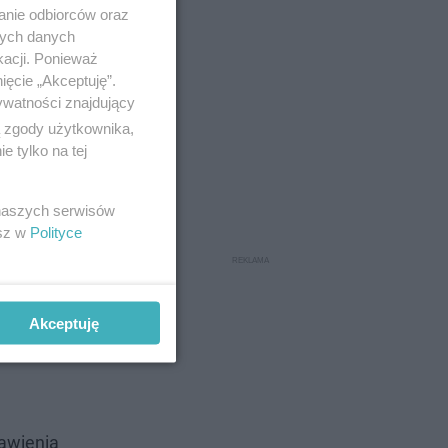
anie odbiorców oraz
nych danych
kacji. Ponieważ
ięcie „Akceptuję”.
ywatności znajdujący
ą zgody użytkownika,
 tylko na tej
 naszych serwisów
esz w
Polityce
Akceptuję
awienia