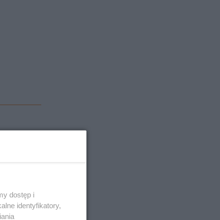
eszkańca
ły z
y dostęp i
 dla
lne identyfikatory,
iania