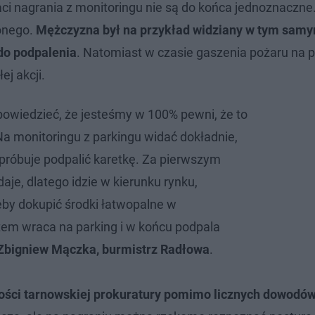
ci nagrania z monitoringu nie są do końca jednoznaczne
onego.
Mężczyzna był na przykład widziany w tym sam
 do podpalenia
. Natomiast w czasie gaszenia pożaru na p
ej akcji.
owiedzieć, że jesteśmy w 100% pewni, że to
Na monitoringu z parkingu widać dokładnie,
próbuje podpalić karetkę. Za pierwszym
aje, dlatego idzie w kierunku rynku,
by dokupić środki łatwopalne w
em wraca na parking i w końcu podpala
 Zbigniew Mączka, burmistrz Radłowa
.
ści tarnowskiej prokuratury pomimo licznych dowodó