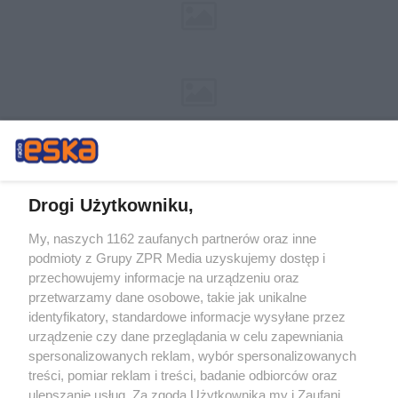
Drogi Użytkowniku,
My, naszych 1162 zaufanych partnerów oraz inne
Żaden utwór zamieszczony w serwisie nie może być powielany i
podmioty z Grupy ZPR Media uzyskujemy dostęp i
rozpowszechniany lub dalej rozpowszechniany w jakikolwiek sposób (w
tym także elektroniczny lub mechaniczny) na jakimkolwiek polu
przechowujemy informacje na urządzeniu oraz
eksploatacji w jakiejkolwiek formie, włącznie z umieszczaniem w Internecie
przetwarzamy dane osobowe, takie jak unikalne
bez pisemnej zgody właściciela praw. Jakiekolwiek użycie lub
wykorzystanie utworów w całości lub w części z naruszeniem prawa, tzn.
identyfikatory, standardowe informacje wysyłane przez
bez właściwej zgody, jest zabronione pod groźbą kary i może być ścigane
urządzenie czy dane przeglądania w celu zapewniania
prawnie.
spersonalizowanych reklam, wybór spersonalizowanych
treści, pomiar reklam i treści, badanie odbiorców oraz
ulepszanie usług. Za zgodą Użytkownika my i Zaufani