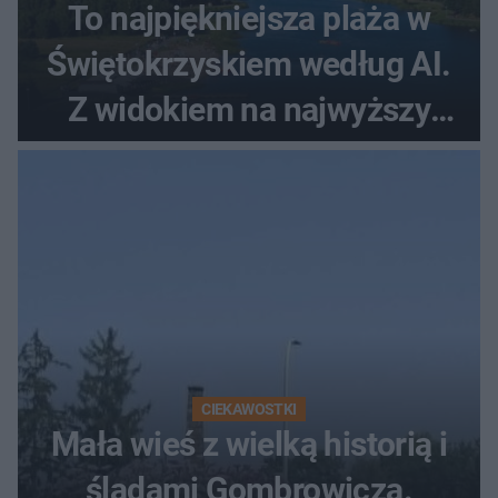
To najpiękniejsza plaża w
Świętokrzyskiem według AI.
Z widokiem na najwyższy
szczyt Gór Świętokrzyskich
CIEKAWOSTKI
Mała wieś z wielką historią i
śladami Gombrowicza.