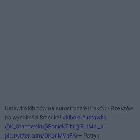
Ustawka kibiców na autostradzie Kraków - Rzeszów
na wysokości Brzeska!
#kibole
#ustawka
@K_Stanowski
@BoniekZibi
@FutMal_pl
pic.twitter.com/QKonMVaFKr
— Patryk