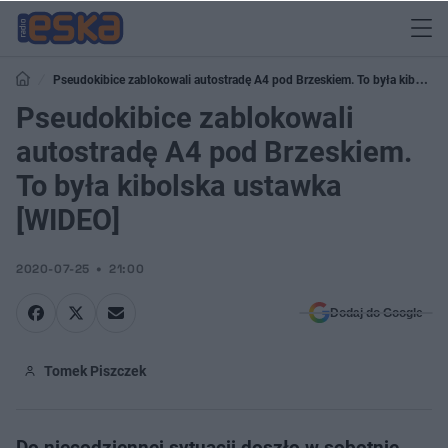
Pseudokibice zablokowali autostradę A4 pod Brzeskiem. To była kibolska
ustawka [WIDEO]
Pseudokibice zablokowali
autostradę A4 pod Brzeskiem.
To była kibolska ustawka
[WIDEO]
2020-07-25
21:00
Dodaj do Google
Tomek Piszczek
Do niecodziennej sytuacji doszło w sobotnie