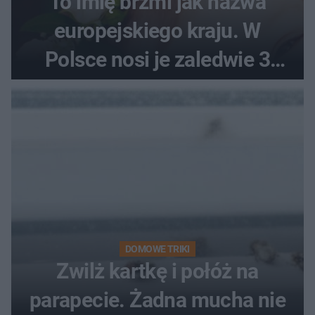
To imię brzmi jak nazwa
europejskiego kraju. W
Polsce nosi je zaledwie 3
kobiety
DOMOWE TRIKI
Zwilż kartkę i połóż na
parapecie. Żadna mucha nie