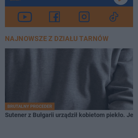
NAJNOWSZE Z DZIAŁU TARNÓW
BRUTALNY PROCEDER
Sutener z Bułgarii urządził kobietom piekło. Jedn