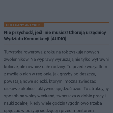
POLECANY ARTYKUŁ:
Nie przychodź, jeśli nie musisz! Chorują urzędnicy
Wydziału Komunikacji [AUDIO]
Turystyka rowerowa z roku na rok zyskuje nowych
zwolenników. Na wyprawy wyruszają nie tylko wytrawni
kolarze, ale również całe rodziny. To przede wszystkim
z myślą o nich w regionie, jak grzyby po deszczu,
powstają nowe ścieżki, którymi można zwiedzać
ciekawe okolice i aktywnie spędzać czas. To atrakcyjny
sposób na wolny weekend, zwłaszcza w dobie pracy i
nauki zdalnej, kiedy wiele godzin tygodniowo trzeba
spędzać w pozycji siedzącej i przed monitorem