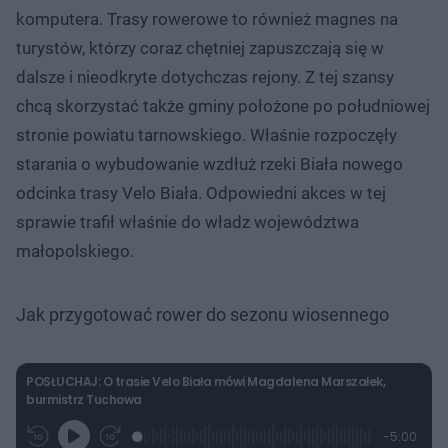
komputera. Trasy rowerowe to również magnes na
turystów, którzy coraz chętniej zapuszczają się w
dalsze i nieodkryte dotychczas rejony. Z tej szansy
chcą skorzystać także gminy położone po południowej
stronie powiatu tarnowskiego. Właśnie rozpoczęły
starania o wybudowanie wzdłuż rzeki Biała nowego
odcinka trasy Velo Biała. Odpowiedni akces w tej
sprawie trafił właśnie do władz województwa
małopolskiego.
Jak przygotować rower do sezonu wiosennego
POSŁUCHAJ: O trasie Velo Biała mówi Magdalena Marszałek,
burmistrz Tuchowa
L
P
P
P
-
5:00
G
o
r
r
o