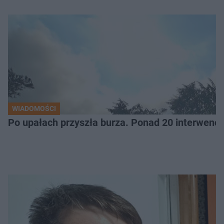
WIADOMOŚCI
Po upałach przyszła burza. Ponad 20 interwencj