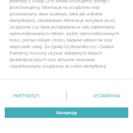
podmioty z Grupy ZPR Media uzyskujemy dostęp i
ZOBACZ WIĘCEJ
przechowujemy informacje na urządzeniu oraz
przetwarzamy dane osobowe, takie jak unikalne
identyfikatory, standardowe informacje wysyłane przez
urządzenie czy dane przeglądania w celu zapewniania
spersonalizowanych reklam, wybór spersonalizowanych
treści, pomiar reklam i treści, badanie odbiorców oraz
ulepszanie usług. Za zgodą Użytkownika my i Zaufani
Partnerzy możemy używać dokładnych danych
geolokalizacyjnych oraz aktywnie skanować
charakterystykę urządzenia do celów identyfikacji.
Ponieważ cenimy Twoją prywatność, prosimy o zgodę na
korzystanie z tych technologii poprzez kliknięcie
„Akceptuję”. Zgoda jest dobrowolna i zawsze możesz ją
zmienić/wycofać klikając przycisk ustawień prywatności
PARTNERZY
USTAWIENIA
znajdujący się w lewym dolnym rogu strony
. Niektóre
rodzaje przetwarzania danych nie wymagają zgody
Akceptuję
użytkownika, ale masz prawo sprzeciwić się takiemu
przetwarzaniu. Preferencje będą miały zastosowanie tylko
na tej witrynie.