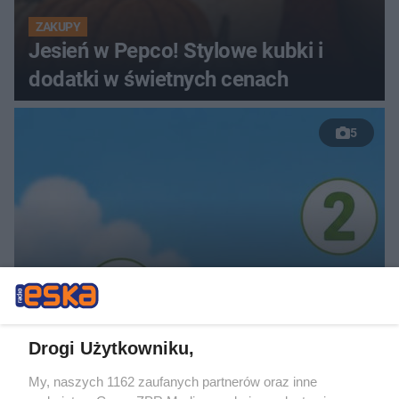
ZAKUPY
Jesień w Pepco! Stylowe kubki i
dodatki w świetnych cenach
5
TEST OSOBOWOŚCI
Psychotest. Wybierz jeden kwiat i
Drogi Użytkowniku,
sprawdź, jaki masz typ osobowości
My, naszych 1162 zaufanych partnerów oraz inne