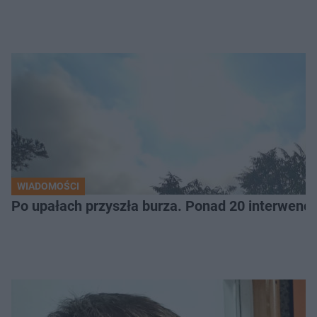
WIADOMOŚCI
Po upałach przyszła burza. Ponad 20 interwencj