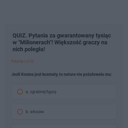
QUIZ. Pytania za gwarantowany tysiąc
w "Milionerach"! Większość graczy na
nich poległa!
Pytanie 1 z 10
Jesli Kosma jest kosmaty, to natura nie pożałowała mu:
a. zgrabnej figury
b. włosów