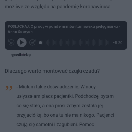
możliwe ze względu na pandemię koronawirusa.
POSŁUCHAJ: O pracy w pandemii mówi tarnowska pielęgniarka -
Anna Soprych
L
P
P
P
-
5:20
G
o
r
r
o
z
r
a
z
z
o
a
d
e
e
s
j
t
e
w
w
a
d
i
i
ł
:
ń
ń
y
c
4
1
1
Dlaczego warto montować czujki czadu?
z
.
0
0
a
s
6
s
s
Â
8
d
d
%
o
- Miałam takie doświadczenie. W nocy
o
t
p
u
r
usłyszałam płacz pacjentki. Podchodzę, pytam
ł
z
u
o
co się stało, a ona prosi żebym została jej
d
u
przyjaciółką, bo ona tu nie ma nikogo. Pacjenci
czują się samotni i zagubieni. Pomoc