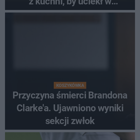
z kuchni, by uciekł w
popłochu
KOSZYKÓWKA
Przyczyna śmierci Brandona
Clarke'a. Ujawniono wyniki
sekcji zwłok