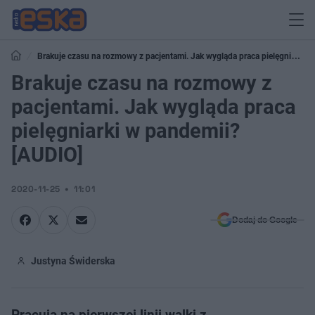
Brakuje czasu na rozmowy z pacjentami. Jak wygląda praca pielęgniarki
w pandemii? [AUDIO]
Brakuje czasu na rozmowy z
pacjentami. Jak wygląda praca
pielęgniarki w pandemii?
[AUDIO]
2020-11-25
11:01
Dodaj do Google
Justyna Świderska
Pracują na pierwszej linii walki z