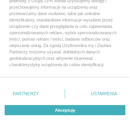
podmioty z Grupy ZPR Media uzyskujemy dostęp i
przechowujemy informacje na urządzeniu oraz
przetwarzamy dane osobowe, takie jak unikalne
identyfikatory, standardowe informacje wysyłane przez
urządzenie czy dane przeglądania w celu zapewniania
spersonalizowanych reklam, wybór spersonalizowanych
treści, pomiar reklam i treści, badanie odbiorców oraz
ulepszanie usług. Za zgodą Użytkownika my i Zaufani
Partnerzy możemy używać dokładnych danych
Żaden utwór zamieszczony w serwisie nie może być powielany i
geolokalizacyjnych oraz aktywnie skanować
rozpowszechniany lub dalej rozpowszechniany w jakikolwiek sposób (w
charakterystykę urządzenia do celów identyfikacji.
tym także elektroniczny lub mechaniczny) na jakimkolwiek polu
eksploatacji w jakiejkolwiek formie, włącznie z umieszczaniem w
Ponieważ cenimy Twoją prywatność, prosimy o zgodę na
Internecie bez pisemnej zgody właściciela praw. Jakiekolwiek użycie lub
korzystanie z tych technologii poprzez kliknięcie
wykorzystanie utworów w całości lub w części z naruszeniem prawa,
„Akceptuję”. Zgoda jest dobrowolna i zawsze możesz ją
tzn. bez właściwej zgody, jest zabronione pod groźbą kary i może być
ścigane prawnie.
zmienić/wycofać klikając przycisk ustawień prywatności
PARTNERZY
USTAWIENIA
znajdujący się w lewym dolnym rogu strony
. Niektóre
rodzaje przetwarzania danych nie wymagają zgody
Akceptuję
użytkownika, ale masz prawo sprzeciwić się takiemu
przetwarzaniu. Preferencje będą miały zastosowanie tylko
na tej witrynie.