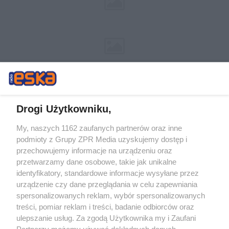
Drogi Użytkowniku,
My, naszych 1162 zaufanych partnerów oraz inne
Żaden utwór zamieszczony w serwisie nie może być powielany i
podmioty z Grupy ZPR Media uzyskujemy dostęp i
rozpowszechniany lub dalej rozpowszechniany w jakikolwiek sposób (w
tym także elektroniczny lub mechaniczny) na jakimkolwiek polu
przechowujemy informacje na urządzeniu oraz
eksploatacji w jakiejkolwiek formie, włącznie z umieszczaniem w
przetwarzamy dane osobowe, takie jak unikalne
Internecie bez pisemnej zgody właściciela praw. Jakiekolwiek użycie lub
identyfikatory, standardowe informacje wysyłane przez
wykorzystanie utworów w całości lub w części z naruszeniem prawa,
tzn. bez właściwej zgody, jest zabronione pod groźbą kary i może być
urządzenie czy dane przeglądania w celu zapewniania
ścigane prawnie.
spersonalizowanych reklam, wybór spersonalizowanych
treści, pomiar reklam i treści, badanie odbiorców oraz
ulepszanie usług. Za zgodą Użytkownika my i Zaufani
Partnerzy możemy używać dokładnych danych