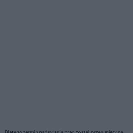
Dlatego termin nadsyłania prac został przesunięty na