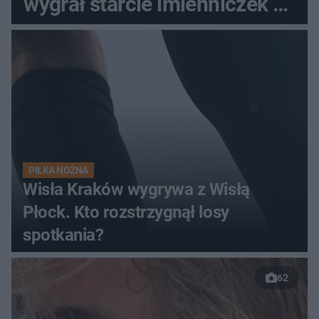
wygrał starcie imienniczek na
pełnym stadionie
PIŁKA NOŻNA
Wisła Kraków wygrywa z Wisłą
Płock. Kto rozstrzygnął losy
spotkania?
62