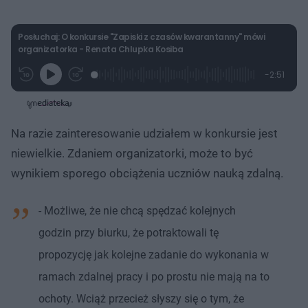
Posłuchaj: O konkursie "Zapiski z czasów kwarantanny" mówi
organizatorka - Renata Chlupka Kosiba
L
P
P
P
-
2:51
G
o
r
r
o
z
r
a
z
z
o
a
d
e
e
s
j
t
e
w
w
a
d
i
i
ł
:
ń
ń
y
Na razie zainteresowanie udziałem w konkursie jest
c
8
1
1
z
.
0
0
a
niewielkie. Zdaniem organizatorki, może to być
s
7
s
s
Â
3
d
d
wynikiem sporego obciążenia uczniów nauką zdalną.
%
o
o
t
p
u
r
ł
z
- Możliwe, że nie chcą spędzać kolejnych
u
o
d
godzin przy biurku, że potraktowali tę
u
propozycję jak kolejne zadanie do wykonania w
ramach zdalnej pracy i po prostu nie mają na to
ochoty. Wciąż przecież słyszy się o tym, że