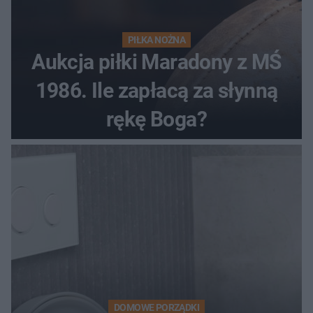
PIŁKA NOŻNA
Aukcja piłki Maradony z MŚ
1986. Ile zapłacą za słynną
rękę Boga?
DOMOWE PORZĄDKI