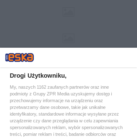
Drogi Użytkowniku,
My, naszych 1162 zaufanych partnerów oraz inne
Żaden utwór zamieszczony w serwisie nie może być powielany i
podmioty z Grupy ZPR Media uzyskujemy dostęp i
rozpowszechniany lub dalej rozpowszechniany w jakikolwiek sposób (w
przechowujemy informacje na urządzeniu oraz
tym także elektroniczny lub mechaniczny) na jakimkolwiek polu
eksploatacji w jakiejkolwiek formie, włącznie z umieszczaniem w
przetwarzamy dane osobowe, takie jak unikalne
Internecie bez pisemnej zgody właściciela praw. Jakiekolwiek użycie lub
identyfikatory, standardowe informacje wysyłane przez
wykorzystanie utworów w całości lub w części z naruszeniem prawa,
tzn. bez właściwej zgody, jest zabronione pod groźbą kary i może być
urządzenie czy dane przeglądania w celu zapewniania
ścigane prawnie.
spersonalizowanych reklam, wybór spersonalizowanych
treści, pomiar reklam i treści, badanie odbiorców oraz