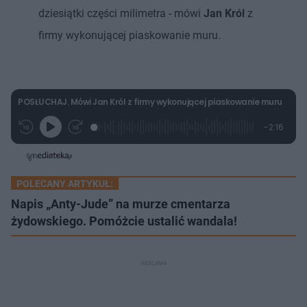
dziesiątki części milimetra - mówi
Jan Król
z
firmy wykonującej piaskowanie muru.
POSŁUCHAJ. Mówi Jan Król z firmy wykonującej piaskowanie muru
L
P
P
P
-
2:16
G
o
r
r
o
z
r
a
z
z
o
a
d
e
e
s
j
t
e
w
w
a
d
i
i
ł
:
ń
ń
y
POLECANY ARTYKUŁ:
c
1
1
1
z
0
0
0
Napis „Anty-Jude” na murze cmentarza
a
s
.
s
s
Â
9
żydowskiego. Pomóżcie ustalić wandala!
d
d
4
o
o
%
t
p
u
r
ł
z
u
o
d
u