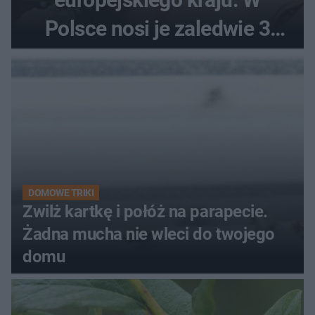
Polsce nosi je zaledwie 3
kobiety
DOMOWE TRIKI
Zwilż kartkę i połóż na parapecie.
Żadna mucha nie wleci do twojego
domu