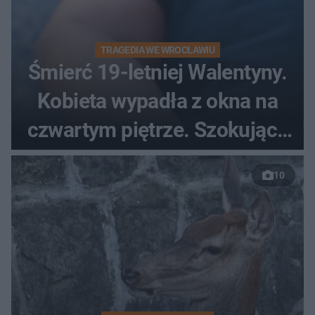
TRAGEDIA WE WROCŁAWIU
Śmierć 19-letniej Walentyny.
Kobieta wypadła z okna na
czwartym piętrze. Szokujące
nagranie trafiło do sieci
10