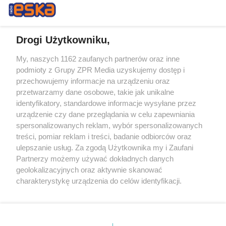
Drogi Użytkowniku,
My, naszych 1162 zaufanych partnerów oraz inne
Żaden utwór zamieszczony w serwisie nie może być powielany i
podmioty z Grupy ZPR Media uzyskujemy dostęp i
rozpowszechniany lub dalej rozpowszechniany w jakikolwiek sposób (w
przechowujemy informacje na urządzeniu oraz
tym także elektroniczny lub mechaniczny) na jakimkolwiek polu
eksploatacji w jakiejkolwiek formie, włącznie z umieszczaniem w
przetwarzamy dane osobowe, takie jak unikalne
Internecie bez pisemnej zgody właściciela praw. Jakiekolwiek użycie lub
identyfikatory, standardowe informacje wysyłane przez
wykorzystanie utworów w całości lub w części z naruszeniem prawa,
tzn. bez właściwej zgody, jest zabronione pod groźbą kary i może być
urządzenie czy dane przeglądania w celu zapewniania
ścigane prawnie.
spersonalizowanych reklam, wybór spersonalizowanych
treści, pomiar reklam i treści, badanie odbiorców oraz
ulepszanie usług. Za zgodą Użytkownika my i Zaufani
Partnerzy możemy używać dokładnych danych
geolokalizacyjnych oraz aktywnie skanować
charakterystykę urządzenia do celów identyfikacji.
Ponieważ cenimy Twoją prywatność, prosimy o zgodę na
O nas
korzystanie z tych technologii poprzez kliknięcie
Informacje prawne
„Akceptuję”. Zgoda jest dobrowolna i zawsze możesz ją
zmienić/wycofać klikając przycisk ustawień prywatności