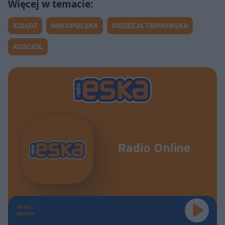
KSIĄDZ
MAŁOPOLSKA
DIECEZJA TARNOWSKA
KOŚCIÓŁ
Radio Online
TERAZ
GRAMY