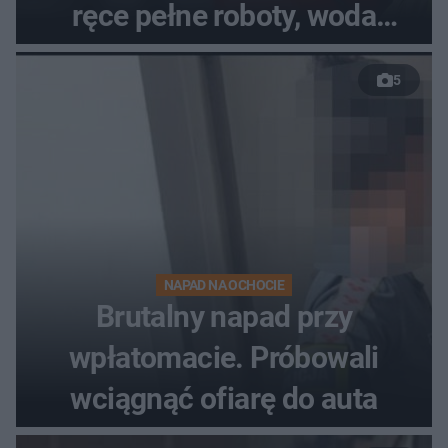
ręce pełne roboty, woda
zalewa posesje i budynki
5
NAPAD NA OCHOCIE
Brutalny napad przy
wpłatomacie. Próbowali
wciągnąć ofiarę do auta