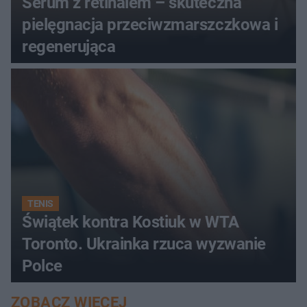
Serum z retinalem – skuteczna
pielęgnacja przeciwzmarszczkowa i
regenerująca
TENIS
Świątek kontra Kostiuk w WTA
Toronto. Ukrainka rzuca wyzwanie
Polce
ZOBACZ WIĘCEJ