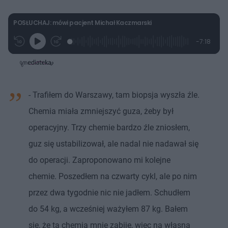
POSŁUCHAJ: mówi pacjent Michał Kaczmarski
L
P
P
P
-
7:18
G
o
r
r
o
z
r
a
z
z
o
a
d
e
e
s
j
t
e
w
w
a
d
i
i
ł
:
ń
ń
y
c
3
1
1
z
- Trafiłem do Warszawy, tam biopsja wyszła źle.
.
0
0
a
s
4
s
s
Â
1
d
d
Chemia miała zmniejszyć guza, żeby był
%
o
o
t
p
operacyjny. Trzy chemie bardzo źle zniosłem,
u
r
ł
z
guz się ustabilizował, ale nadal nie nadawał się
u
o
d
do operacji. Zaproponowano mi kolejne
u
chemie. Poszedłem na czwarty cykl, ale po nim
przez dwa tygodnie nic nie jadłem. Schudłem
do 54 kg, a wcześniej ważyłem 87 kg. Bałem
się, że ta chemia mnie zabije, więc na własną