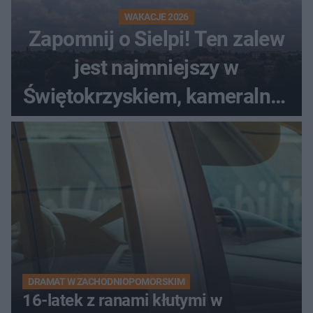
WAKACJE 2026
Zapomnij o Sielpi! Ten zalew
jest najmniejszy w
Świętokrzyskiem, kameralny i
bez tłumów
DRAMAT W ZACHODNIOPOMORSKIM
16-latek z ranami kłutymi w