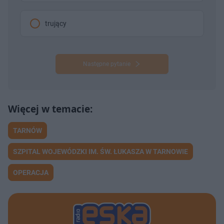
trujący
Następne pytanie
TARNÓW
SZPITAL WOJEWÓDZKI IM. ŚW. ŁUKASZA W TARNOWIE
OPERACJA