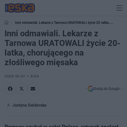
Inni odmawiali. Lekarze z Tarnowa URATOWALI życie 20-latka,
chorującego na złośliwego mięsaka
Inni odmawiali. Lekarze z
Tarnowa URATOWALI życie 20-
latka, chorującego na
złośliwego mięsaka
2022-10-07
8:04
Dodaj do Google
Justyna Świderska
Pomocy szukał w całej Polsce, ratunek znalazł