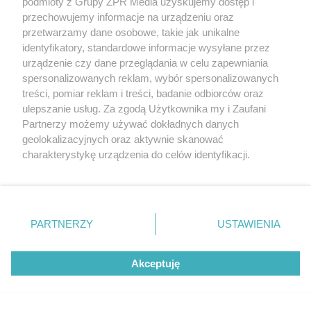
podmioty z Grupy ZPR Media uzyskujemy dostęp i
przechowujemy informacje na urządzeniu oraz
przetwarzamy dane osobowe, takie jak unikalne
identyfikatory, standardowe informacje wysyłane przez
PIŁKA NOŻNA
urządzenie czy dane przeglądania w celu zapewniania
Górnik Zabrze pewnie
spersonalizowanych reklam, wybór spersonalizowanych
treści, pomiar reklam i treści, badanie odbiorców oraz
wygrywa z Radomiakiem.
ulepszanie usług. Za zgodą Użytkownika my i Zaufani
Partnerzy możemy używać dokładnych danych
Dwa gole Petera Gonzaleza
geolokalizacyjnych oraz aktywnie skanować
charakterystykę urządzenia do celów identyfikacji.
Ponieważ cenimy Twoją prywatność, prosimy o zgodę na
korzystanie z tych technologii poprzez kliknięcie
„Akceptuję”. Zgoda jest dobrowolna i zawsze możesz ją
zmienić/wycofać klikając przycisk ustawień prywatności
PARTNERZY
USTAWIENIA
znajdujący się w lewym dolnym rogu strony
. Niektóre
rodzaje przetwarzania danych nie wymagają zgody
Akceptuję
użytkownika, ale masz prawo sprzeciwić się takiemu
przetwarzaniu. Preferencje będą miały zastosowanie tylko
na tej witrynie.