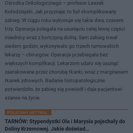
6
d
d
Ośrodka Onkologicznego – profesor Leszek
%
o
o
t
p
Kołodziejski. Jak przyznaje, to był skomplikowany
u
r
ł
z
zabieg. W ciągu roku wykonuje się takie dwa, czasem
u
o
d
trzy. Operacja polegała na usunięciu całej lewej części
u
miednicy wraz z kończyną dolną. Sam zabieg trwał
siedem godzin, wykonywało go trzech tarnowskich
lekarzy – chirurgów. Operacja przebiegała bez
większych komplikacji. Lekarzom udało się usunąć
zaatakowane przez chorobę tkanki, wraz z marginesem
tkanek zdrowych. Badanie histopatologiczne
potwierdziło, że zabieg się powiódł i daje pacjentowi
szanse na życie.
POLECANY ARTYKUŁ:
TARNÓW: Stypendystki Ola i Marysia pojechały do
Doliny Krzemowej. Jakie doświad…