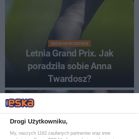
SKOKI NARCIARSKIE
Letnia Grand Prix. Jak
poradziła sobie Anna
Twardosz?
Drogi Użytkowniku,
My, naszych 1162 zaufanych partnerów oraz inne