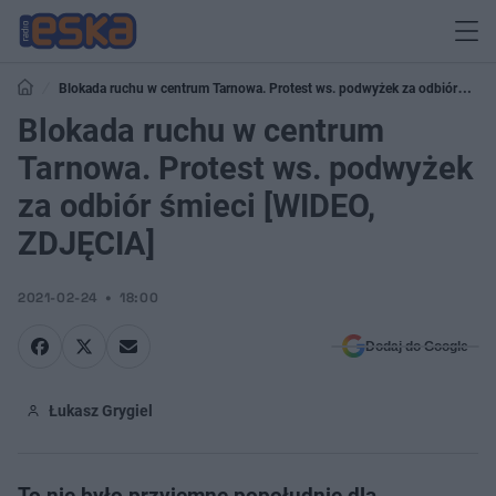
Blokada ruchu w centrum Tarnowa. Protest ws. podwyżek za odbiór
śmieci [WIDEO, ZDJĘCIA]
Blokada ruchu w centrum
Tarnowa. Protest ws. podwyżek
za odbiór śmieci [WIDEO,
ZDJĘCIA]
2021-02-24
18:00
Dodaj do Google
Łukasz Grygiel
To nie było przyjemne popołudnie dla