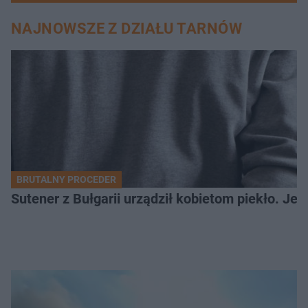
NAJNOWSZE Z DZIAŁU TARNÓW
BRUTALNY PROCEDER
Sutener z Bułgarii urządził kobietom piekło. Jedn