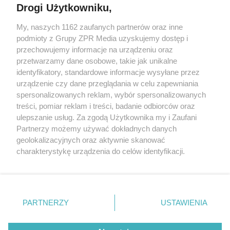
Drogi Użytkowniku,
My, naszych 1162 zaufanych partnerów oraz inne
Żaden utwór zamieszczony w serwisie nie może być powielany i
podmioty z Grupy ZPR Media uzyskujemy dostęp i
rozpowszechniany lub dalej rozpowszechniany w jakikolwiek sposób (w
przechowujemy informacje na urządzeniu oraz
tym także elektroniczny lub mechaniczny) na jakimkolwiek polu
eksploatacji w jakiejkolwiek formie, włącznie z umieszczaniem w
przetwarzamy dane osobowe, takie jak unikalne
Internecie bez pisemnej zgody właściciela praw. Jakiekolwiek użycie lub
identyfikatory, standardowe informacje wysyłane przez
wykorzystanie utworów w całości lub w części z naruszeniem prawa,
tzn. bez właściwej zgody, jest zabronione pod groźbą kary i może być
urządzenie czy dane przeglądania w celu zapewniania
ścigane prawnie.
spersonalizowanych reklam, wybór spersonalizowanych
treści, pomiar reklam i treści, badanie odbiorców oraz
ulepszanie usług. Za zgodą Użytkownika my i Zaufani
Partnerzy możemy używać dokładnych danych
geolokalizacyjnych oraz aktywnie skanować
charakterystykę urządzenia do celów identyfikacji.
Ponieważ cenimy Twoją prywatność, prosimy o zgodę na
O nas
korzystanie z tych technologii poprzez kliknięcie
Informacje prawne
„Akceptuję”. Zgoda jest dobrowolna i zawsze możesz ją
zmienić/wycofać klikając przycisk ustawień prywatności
PARTNERZY
USTAWIENIA
Nasze serwisy
znajdujący się w lewym dolnym rogu strony
. Niektóre
rodzaje przetwarzania danych nie wymagają zgody
© 2026 Grupa ZPR Media