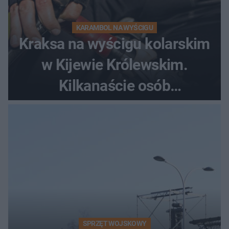
KARAMBOL NA WYŚCIGU
Kraksa na wyścigu kolarskim
w Kijewie Królewskim.
Kilkanaście osób
poszkodowanych, lądował
śmigłowiec LPR
SPRZĘT WOJSKOWY