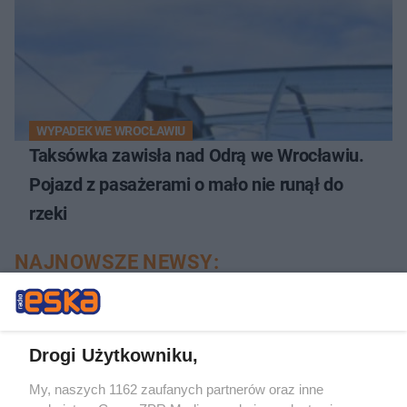
WYPADEK WE WROCŁAWIU
Taksówka zawisła nad Odrą we Wrocławiu.
Pojazd z pasażerami o mało nie runął do
rzeki
NAJNOWSZE NEWSY:
Drogi Użytkowniku,
My, naszych 1162 zaufanych partnerów oraz inne