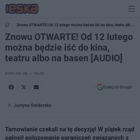
Znowu OTWARTE! Od 12 lutego można będzie iść do kina, teatru albo na
basen [AUDIO]
Znowu OTWARTE! Od 12 lutego
można będzie iść do kina,
teatru albo na basen [AUDIO]
2021-02-05
14:12
Dodaj do Google
Justyna Świderska
Tarnowianie czekali na tę decyzję! W piątek rząd
ogłosił poluzowanie ograniczeń związanych z