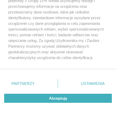
podmioty z Grupy ZPR Media uzyskujemy dostęp i
przechowujemy informacje na urządzeniu oraz
przetwarzamy dane osobowe, takie jak unikalne
identyfikatory, standardowe informacje wysyłane przez
urządzenie czy dane przeglądania w celu zapewniania
DZIENNIKARSTWO SPORTOWE
spersonalizowanych reklam, wybór spersonalizowanych
Zmarł Włodzimierz Rezner.
treści, pomiar reklam i treści, badanie odbiorców oraz
ulepszanie usług. Za zgodą Użytkownika my i Zaufani
Legendarny głos kolarstwa
Partnerzy możemy używać dokładnych danych
geolokalizacyjnych oraz aktywnie skanować
odszedł po ciężkiej chorobie
charakterystykę urządzenia do celów identyfikacji.
Ponieważ cenimy Twoją prywatność, prosimy o zgodę na
korzystanie z tych technologii poprzez kliknięcie
„Akceptuję”. Zgoda jest dobrowolna i zawsze możesz ją
zmienić/wycofać klikając przycisk ustawień prywatności
PARTNERZY
USTAWIENIA
znajdujący się w lewym dolnym rogu strony
. Niektóre
rodzaje przetwarzania danych nie wymagają zgody
Akceptuję
użytkownika, ale masz prawo sprzeciwić się takiemu
przetwarzaniu. Preferencje będą miały zastosowanie tylko
na tej witrynie.