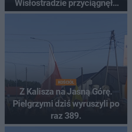
Wisłostradzie przyciągnęła
tłumy
KOŚCIÓŁ
Z Kalisza na Jasną Górę.
Pielgrzymi dziś wyruszyli po
raz 389.