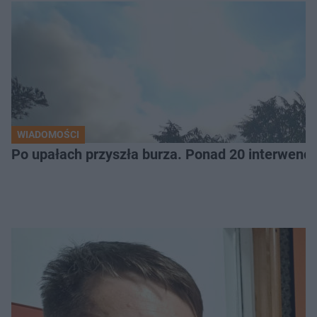
WIADOMOŚCI
Po upałach przyszła burza. Ponad 20 interwencj