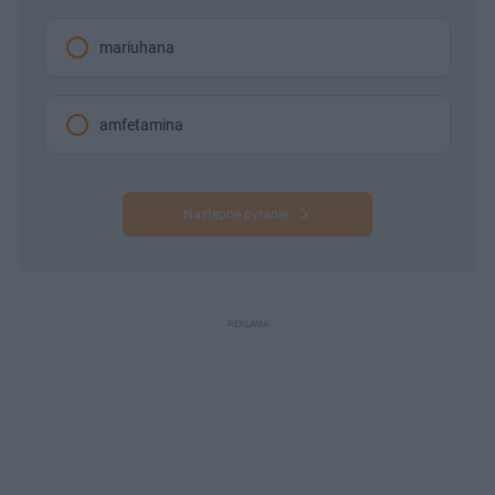
mariuhana
amfetamina
Następne pytanie