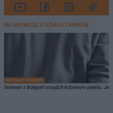
NAJNOWSZE Z DZIAŁU TARNÓW
BRUTALNY PROCEDER
Sutener z Bułgarii urządził kobietom piekło. Jedn