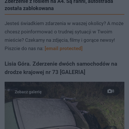
Zderzenie z łosiem na A4. Są ranni, autostrada
została zablokowana
Jesteś świadkiem zdarzenia w waszej okolicy? A może
chcesz poinformować o trudnej sytuacji w Twoim
mieście? Czekamy na zdjęcia, filmy i gorące newsy!
Piszcie do nas na:
[email protected]
Lisia Góra. Zderzenie dwóch samochodów na
drodze krajowej nr 73 [GALERIA]
8