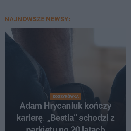
NAJNOWSZE NEWSY:
KOSZYKÓWKA
Adam Hrycaniuk kończy
karierę. „Bestia” schodzi z
parkietu po 20 latach