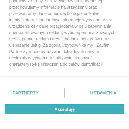
podmioty z Grupy ZPR Media uzyskujemy dostęp i
przechowujemy informacje na urządzeniu oraz
przetwarzamy dane osobowe, takie jak unikalne
identyfikatory, standardowe informacje wysyłane przez
urządzenie czy dane przeglądania w celu zapewniania
spersonalizowanych reklam, wybór spersonalizowanych
treści, pomiar reklam i treści, badanie odbiorców oraz
ulepszanie usług. Za zgodą Użytkownika my i Zaufani
Partnerzy możemy używać dokładnych danych
geolokalizacyjnych oraz aktywnie skanować
charakterystykę urządzenia do celów identyfikacji.
Ponieważ cenimy Twoją prywatność, prosimy o zgodę na
korzystanie z tych technologii poprzez kliknięcie
„Akceptuję”. Zgoda jest dobrowolna i zawsze możesz ją
zmienić/wycofać klikając przycisk ustawień prywatności
PARTNERZY
USTAWIENIA
znajdujący się w lewym dolnym rogu strony
. Niektóre
rodzaje przetwarzania danych nie wymagają zgody
Akceptuję
użytkownika, ale masz prawo sprzeciwić się takiemu
przetwarzaniu. Preferencje będą miały zastosowanie tylko
na tej witrynie.