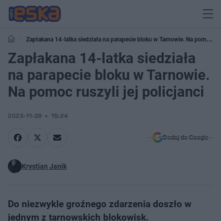
Zapłakana 14-latka siedziała na parapecie bloku w Tarnowie. Na pomoc
ruszyli jej policjanci
Zapłakana 14-latka siedziała
na parapecie bloku w Tarnowie.
Na pomoc ruszyli jej policjanci
2023-11-29
15:24
Dodaj do Google
Krystian Janik
Do niezwykle groźnego zdarzenia doszło w
jednym z tarnowskich blokowisk.