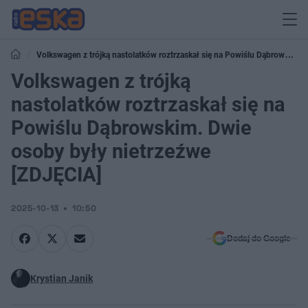
Volkswagen z trójką nastolatków roztrzaskał się na Powiślu Dąbrowskim.
Dwie osoby były nietrzeźwe [ZDJĘCIA]
Volkswagen z trójką
nastolatków roztrzaskał się na
Powiślu Dąbrowskim. Dwie
osoby były nietrzeźwe
[ZDJĘCIA]
2025-10-13
10:50
Dodaj do Google
Krystian Janik