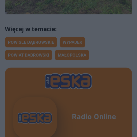
POWIŚLE DĄBROWSKIE
WYPADEK
POWIAT DĄBROWSKI
MAŁOPOLSKA
Radio Online