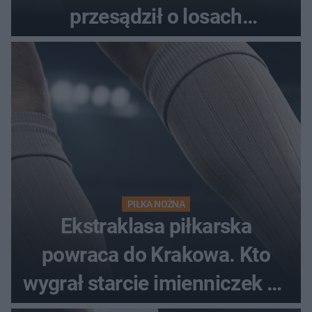
przesądził o losach
spotkania?
PIŁKA NOŻNA
Ekstraklasa piłkarska
powraca do Krakowa. Kto
wygrał starcie imienniczek na
pełnym stadionie