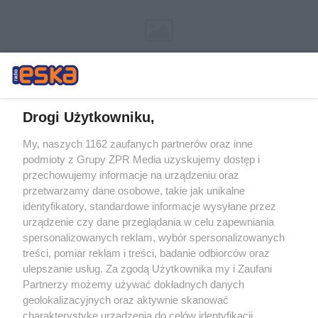
Drogi Użytkowniku,
My, naszych 1162 zaufanych partnerów oraz inne
Żaden utwór zamieszczony w serwisie nie może być powielany i
podmioty z Grupy ZPR Media uzyskujemy dostęp i
rozpowszechniany lub dalej rozpowszechniany w jakikolwiek sposób (w
przechowujemy informacje na urządzeniu oraz
tym także elektroniczny lub mechaniczny) na jakimkolwiek polu
eksploatacji w jakiejkolwiek formie, włącznie z umieszczaniem w
przetwarzamy dane osobowe, takie jak unikalne
Internecie bez pisemnej zgody właściciela praw. Jakiekolwiek użycie lub
identyfikatory, standardowe informacje wysyłane przez
wykorzystanie utworów w całości lub w części z naruszeniem prawa,
tzn. bez właściwej zgody, jest zabronione pod groźbą kary i może być
urządzenie czy dane przeglądania w celu zapewniania
ścigane prawnie.
spersonalizowanych reklam, wybór spersonalizowanych
treści, pomiar reklam i treści, badanie odbiorców oraz
ulepszanie usług. Za zgodą Użytkownika my i Zaufani
Partnerzy możemy używać dokładnych danych
geolokalizacyjnych oraz aktywnie skanować
charakterystykę urządzenia do celów identyfikacji.