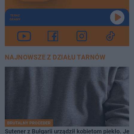
TERAZ
GRAMY
NAJNOWSZE Z DZIAŁU TARNÓW
BRUTALNY PROCEDER
Sutener z Bułgarii urządził kobietom piekło. Jedn