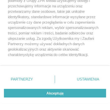
podmioty z Grupy ZPR Media uzyskujemy dostęp i
przechowujemy informacje na urządzeniu oraz
przetwarzamy dane osobowe, takie jak unikalne
identyfikatory, standardowe informacje wysyłane przez
EKSTRAKLASA
urządzenie czy dane przeglądania w celu zapewniania
Mecz Korona Kielce z Legią
spersonalizowanych reklam, wybór spersonalizowanych
Warszawa. Zobacz kto
treści, pomiar reklam i treści, badanie odbiorców oraz
ulepszanie usług. Za zgodą Użytkownika my i Zaufani
uratował remis
Partnerzy możemy używać dokładnych danych
geolokalizacyjnych oraz aktywnie skanować
charakterystykę urządzenia do celów identyfikacji.
Ponieważ cenimy Twoją prywatność, prosimy o zgodę na
korzystanie z tych technologii poprzez kliknięcie
„Akceptuję”. Zgoda jest dobrowolna i zawsze możesz ją
zmienić/wycofać klikając przycisk ustawień prywatności
PARTNERZY
USTAWIENIA
znajdujący się w lewym dolnym rogu strony
. Niektóre
rodzaje przetwarzania danych nie wymagają zgody
Akceptuję
użytkownika, ale masz prawo sprzeciwić się takiemu
przetwarzaniu. Preferencje będą miały zastosowanie tylko
PIŁKA NOŻNA
na tej witrynie.
Korona Kielce remisuje z Legią