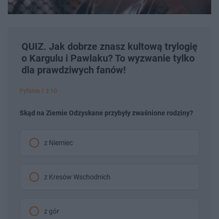
QUIZ. Jak dobrze znasz kultową trylogię
o Kargulu i Pawlaku? To wyzwanie tylko
dla prawdziwych fanów!
Pytanie 1 z 10
Skąd na Ziemie Odzyskane przybyły zwaśnione rodziny?
z Niemiec
z Kresów Wschodnich
z gór