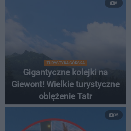
8
TURYSTYKA GÓRSKA
Gigantyczne kolejki na
Giewont! Wielkie turystyczne
oblężenie Tatr
35