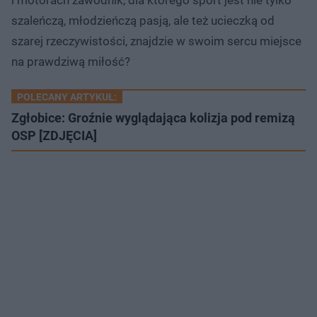
i motorach zawodnik, dla którego sport jest nie tylko
szaleńczą, młodzieńczą pasją, ale też ucieczką od
szarej rzeczywistości, znajdzie w swoim sercu miejsce
na prawdziwą miłość?
POLECANY ARTYKUŁ:
Zgłobice: Groźnie wyglądająca kolizja pod remizą
OSP [ZDJĘCIA]